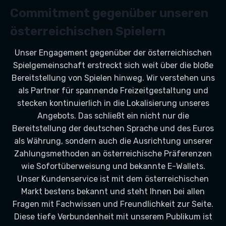
Commitment gegenüber unseren
österreichischen Spielern
Unser Engagement gegenüber der österreichischen
Spielgemeinschaft erstreckt sich weit über die bloße
Bereitstellung von Spielen hinweg. Wir verstehen uns
als Partner für spannende Freizeitgestaltung und
stecken kontinuierlich in die Lokalisierung unseres
Angebots. Das schließt ein nicht nur die
Bereitstellung der deutschen Sprache und des Euros
als Währung, sondern auch die Ausrichtung unserer
Zahlungsmethoden an österreichische Präferenzen
wie Sofortüberweisung und bekannte E-Wallets.
Unser Kundenservice ist mit dem österreichischen
Markt bestens bekannt und steht Ihnen bei allen
Fragen mit Fachwissen und Freundlichkeit zur Seite.
Diese tiefe Verbundenheit mit unserem Publikum ist