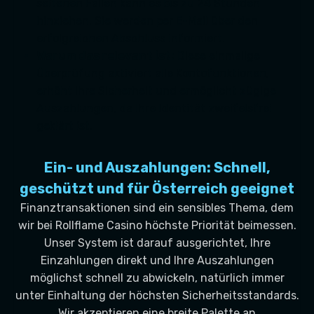
seltenen Fällen kann es bis zu 24 Stunden
hinziehen. Sie werden per E-Mail über den
erfolgreichen Abschluss informiert.
Warum das relevant ist:
Diese einmalige
Überprüfung aktiviert alle Kontofunktionen,
erhöht Ihre Sicherheit und ermöglicht zügige
Auszahlungen, da Ihre Identität zweifelsfrei
geklärt ist.
Ein- und Auszahlungen: Schnell,
geschützt und für Österreich geeignet
Finanztransaktionen sind ein sensibles Thema, dem
wir bei Rollflame Casino höchste Priorität beimessen.
Unser System ist darauf ausgerichtet, Ihre
Einzahlungen direkt und Ihre Auszahlungen
möglichst schnell zu abwickeln, natürlich immer
unter Einhaltung der höchsten Sicherheitsstandards.
Wir akzeptieren eine breite Palette an