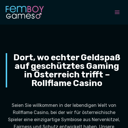
Skip
to
content
Dort, wo echter Geldspaß
auf geschütztes Gaming
in Österreich trifft –
Rollflame Casino
Seien Sie willkommen in der lebendigen Welt von
Rollflame Casino, bei der wir für österreichische
Spieler eine einzigartige Symbiose aus Nervenkitzel,
Fairness und Schutz entwickelt haben. Unsere