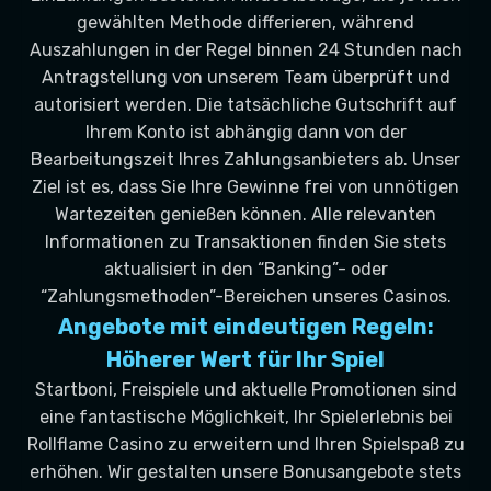
gewählten Methode differieren, während
Auszahlungen in der Regel binnen 24 Stunden nach
Antragstellung von unserem Team überprüft und
autorisiert werden. Die tatsächliche Gutschrift auf
Ihrem Konto ist abhängig dann von der
Bearbeitungszeit Ihres Zahlungsanbieters ab. Unser
Ziel ist es, dass Sie Ihre Gewinne frei von unnötigen
Wartezeiten genießen können. Alle relevanten
Informationen zu Transaktionen finden Sie stets
aktualisiert in den “Banking”- oder
“Zahlungsmethoden”-Bereichen unseres Casinos.
Angebote mit eindeutigen Regeln:
Höherer Wert für Ihr Spiel
Startboni, Freispiele und aktuelle Promotionen sind
eine fantastische Möglichkeit, Ihr Spielerlebnis bei
Rollflame Casino zu erweitern und Ihren Spielspaß zu
erhöhen. Wir gestalten unsere Bonusangebote stets