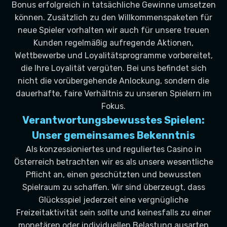
Bonus erfolgreich in tatsächliche Gewinne umsetzen
können. Zusätzlich zu den Willkommenspaketen für
neue Spieler vorhalten wir auch für unsere treuen
Kunden regelmäßig aufregende Aktionen,
Wettbewerbe und Loyalitätsprogramme vorbereitet,
die Ihre Loyalität vergüten. Bei uns befindet sich
nicht die vorübergehende Anlockung, sondern die
dauerhafte, faire Verhältnis zu unseren Spielern im
Fokus.
Verantwortungsbewusstes Spielen:
Unser gemeinsames Bekenntnis
Als konzessioniertes und reguliertes Casino in
Österreich betrachten wir es als unsere wesentliche
Pflicht an, einen geschützten und bewussten
Spielraum zu schaffen. Wir sind überzeugt, dass
Glücksspiel jederzeit eine vergnügliche
Freizeitaktivität sein sollte und keinesfalls zu einer
monetären oder individuellen Belastung ausarten