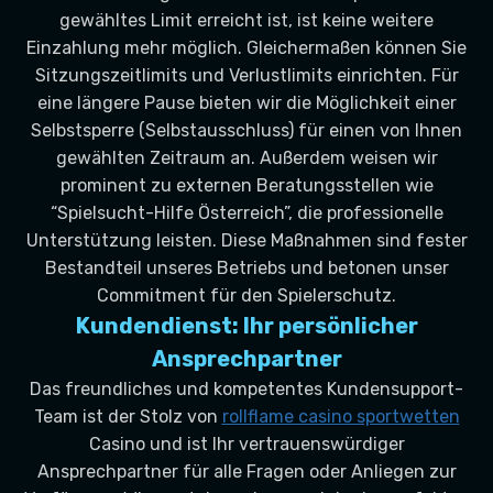
gewähltes Limit erreicht ist, ist keine weitere
Einzahlung mehr möglich. Gleichermaßen können Sie
Sitzungszeitlimits und Verlustlimits einrichten. Für
eine längere Pause bieten wir die Möglichkeit einer
Selbstsperre (Selbstausschluss) für einen von Ihnen
gewählten Zeitraum an. Außerdem weisen wir
prominent zu externen Beratungsstellen wie
“Spielsucht-Hilfe Österreich”, die professionelle
Unterstützung leisten. Diese Maßnahmen sind fester
Bestandteil unseres Betriebs und betonen unser
Commitment für den Spielerschutz.
Kundendienst: Ihr persönlicher
Ansprechpartner
Das freundliches und kompetentes Kundensupport-
Team ist der Stolz von
rollflame casino sportwetten
Casino und ist Ihr vertrauenswürdiger
Ansprechpartner für alle Fragen oder Anliegen zur