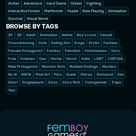
Action
Adventure
Card Game
Clicker
Fighting
Interactive Fiction
Platformer
Puzzle
Role Playing
Simulation
Survival
Visual Novel
BROWSE BY TAGS
2D
3D
Adult
Animation
Anime
Boy's Love
Casual
Crossdressing
Cute
Dating Sim
Eroge
Erotic
Fantasy
Female Protagonist
Femboy
Femdom
Feminization
furry
Futa
Futanari
Gay
Hentai
Horror
Indie
LGBT
LGBTQIA
Male Protagonist
Monster Girls
Multiple Endings
Mystery
No AI
NSFW
Pixel Art
Porn
Queer
Ren'py
Romance
Sex
Short
Singleplayer
Sissy
Story Rich
Transgender
Traps
Yaoi