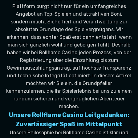
Plattform bürgt nicht nur für ein umfangreiches
Angebot an Top-Spielen und attraktiven Boni,
sondern macht Sicherheit und Verantwortung zur
absoluten Grundlage des Spielvergnügens. Wir
erkennen, dass echter Spaß erst dann entsteht, wenn
man sich gänzlich wohl und geborgen fühlt. Deshalb
haben wir bei Rollflame Casino jeden Prozess, von der
Registrierung über die Einzahlung bis zum
Gewinnauszahlungsantrag, auf höchste Transparenz
und technische Integrität optimiert. In diesem Artikel
möchten wir Sie ein, die Grundpfeiler
kennenzulernen, die Ihr Spielerlebnis bei uns zu einem
rundum sicheren und vergnüglichen Abenteuer
machen.
Unsere Rollflame Casino Leitgedanken:
Zuverlässiger Spaß im Mittelpunkt
Unsere Philosophie bei Rollflame Casino ist klar und