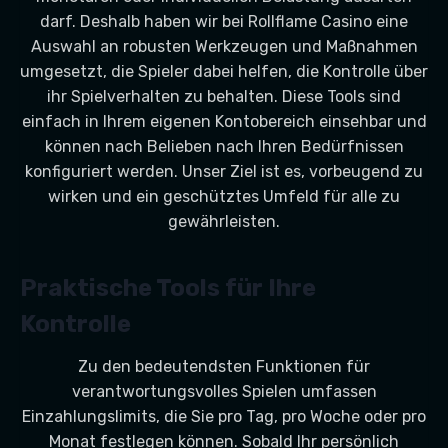
darf. Deshalb haben wir bei Rollflame Casino eine
Auswahl an robusten Werkzeugen und Maßnahmen
umgesetzt, die Spieler dabei helfen, die Kontrolle über
ihr Spielverhalten zu behalten. Diese Tools sind
einfach in Ihrem eigenen Kontobereich einsehbar und
können nach Belieben nach Ihren Bedürfnissen
konfiguriert werden. Unser Ziel ist es, vorbeugend zu
wirken und ein geschütztes Umfeld für alle zu
gewährleisten.
Praktische Tools für Ihre
Kontrolle
Zu den bedeutendsten Funktionen für
verantwortungsvolles Spielen umfassen
Einzahlungslimits, die Sie pro Tag, pro Woche oder pro
Monat festlegen können. Sobald Ihr persönlich