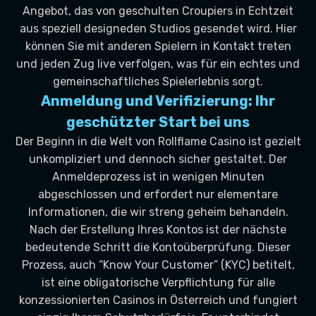
Angebot, das von geschulten Croupiers in Echtzeit
aus speziell designeden Studios gesendet wird. Hier
können Sie mit anderen Spielern in Kontakt treten
und jeden Zug live verfolgen, was für ein echtes und
gemeinschaftliches Spielerlebnis sorgt.
Anmeldung und Verifizierung: Ihr
geschützter Start bei uns
Der Beginn in die Welt von Rollflame Casino ist gezielt
unkompliziert und dennoch sicher gestaltet. Der
Anmeldeprozess ist in wenigen Minuten
abgeschlossen und erfordert nur elementare
Informationen, die wir streng geheim behandeln.
Nach der Erstellung Ihres Kontos ist der nächste
bedeutende Schritt die Kontoüberprüfung. Dieser
Prozess, auch “Know Your Customer” (KYC) betitelt,
ist eine obligatorische Verpflichtung für alle
konzessionierten Casinos in Österreich und fungiert