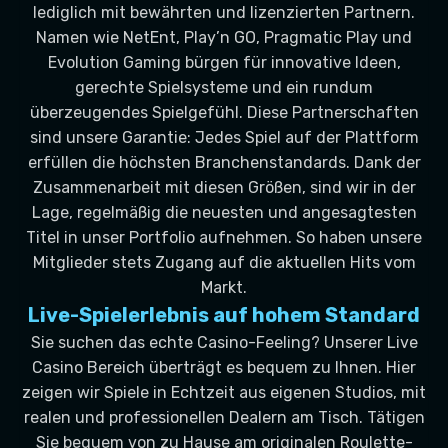
lediglich mit bewährten und lizenzierten Partnern.
Namen wie NetEnt, Play’n GO, Pragmatic Play und
Evolution Gaming bürgen für innovative Ideen,
gerechte Spielsysteme und ein rundum
überzeugendes Spielgefühl. Diese Partnerschaften
sind unsere Garantie: Jedes Spiel auf der Plattform
erfüllen die höchsten Branchenstandards. Dank der
Zusammenarbeit mit diesen Größen, sind wir in der
Lage, regelmäßig die neuesten und angesagtesten
Titel in unser Portfolio aufnehmen. So haben unsere
Mitglieder stets Zugang auf die aktuellen Hits vom
Markt.
Live-Spielerlebnis auf hohem Standard
Sie suchen das echte Casino-Feeling? Unserer Live
Casino Bereich überträgt es bequem zu Ihnen. Hier
zeigen wir Spiele in Echtzeit aus eigenen Studios, mit
realen und professionellen Dealern am Tisch. Tätigen
Sie bequem von zu Hause am originalen Roulette-