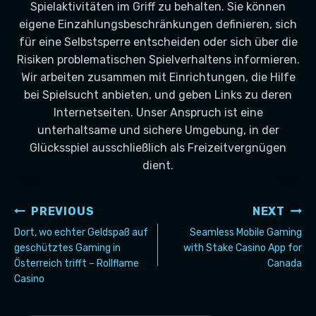
Spielaktivitäten im Griff zu behalten. Sie können
eigene Einzahlungsbeschränkungen definieren, sich
für eine Selbstsperre entscheiden oder sich über die
Risiken problematischen Spielverhaltens informieren.
Wir arbeiten zusammen mit Einrichtungen, die Hilfe
bei Spielsucht anbieten, und geben Links zu deren
Internetseiten. Unser Anspruch ist eine
unterhaltsame und sichere Umgebung, in der
Glücksspiel ausschließlich als Freizeitvergnügen
dient.
Post
PREVIOUS
NEXT
navigation
Dort, wo echter Geldspaß auf
Seamless Mobile Gaming
geschütztes Gaming in
with Stake Casino App for
Österreich trifft – Rollflame
Canada
Casino