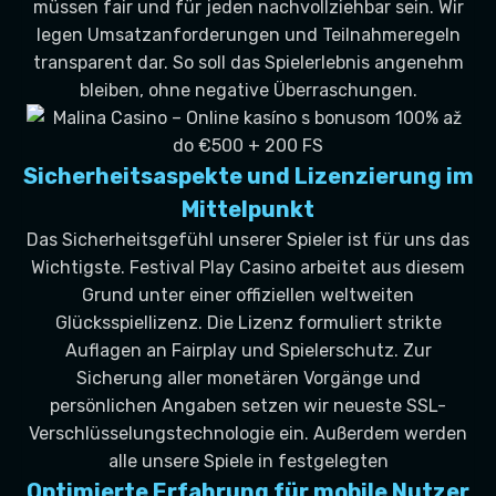
müssen fair und für jeden nachvollziehbar sein. Wir
legen Umsatzanforderungen und Teilnahmeregeln
transparent dar. So soll das Spielerlebnis angenehm
bleiben, ohne negative Überraschungen.
Sicherheitsaspekte und Lizenzierung im
Mittelpunkt
Das Sicherheitsgefühl unserer Spieler ist für uns das
Wichtigste. Festival Play Casino arbeitet aus diesem
Grund unter einer offiziellen weltweiten
Glücksspiellizenz. Die Lizenz formuliert strikte
Auflagen an Fairplay und Spielerschutz. Zur
Sicherung aller monetären Vorgänge und
persönlichen Angaben setzen wir neueste SSL-
Verschlüsselungstechnologie ein. Außerdem werden
alle unsere Spiele in festgelegten
Optimierte Erfahrung für mobile Nutzer