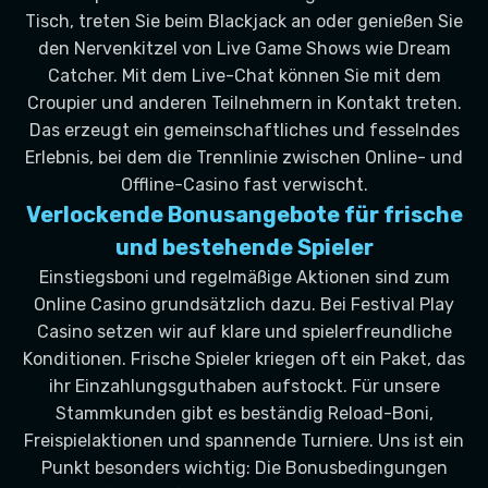
Tisch, treten Sie beim Blackjack an oder genießen Sie
den Nervenkitzel von Live Game Shows wie Dream
Catcher. Mit dem Live-Chat können Sie mit dem
Croupier und anderen Teilnehmern in Kontakt treten.
Das erzeugt ein gemeinschaftliches und fesselndes
Erlebnis, bei dem die Trennlinie zwischen Online- und
Offline-Casino fast verwischt.
Verlockende Bonusangebote für frische
und bestehende Spieler
Einstiegsboni und regelmäßige Aktionen sind zum
Online Casino grundsätzlich dazu. Bei Festival Play
Casino setzen wir auf klare und spielerfreundliche
Konditionen. Frische Spieler kriegen oft ein Paket, das
ihr Einzahlungsguthaben aufstockt. Für unsere
Stammkunden gibt es beständig Reload-Boni,
Freispielaktionen und spannende Turniere. Uns ist ein
Punkt besonders wichtig: Die Bonusbedingungen