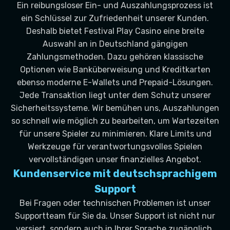
Ein reibungsloser Ein- und Auszahlungsprozess ist
ein Schlüssel zur Zufriedenheit unserer Kunden.
Deshalb bietet Festival Play Casino eine breite
Auswahl an in Deutschland gängigen
Zahlungsmethoden. Dazu gehören klassische
Optionen wie Banküberweisung und Kreditkarten
ebenso moderne E-Wallets und Prepaid-Lösungen.
Jede Transaktion liegt unter dem Schutz unserer
Sicherheitssysteme. Wir bemühen uns, Auszahlungen
so schnell wie möglich zu bearbeiten, um Wartezeiten
für unsere Spieler zu minimieren. Klare Limits und
Werkzeuge für verantwortungsvolles Spielen
vervollständigen unser finanzielles Angebot.
Kundenservice mit deutschsprachigem
Support
Bei Fragen oder technischen Problemen ist unser
Supportteam für Sie da. Unser Support ist nicht nur
versiert, sondern auch in Ihrer Sprache zugänglich.