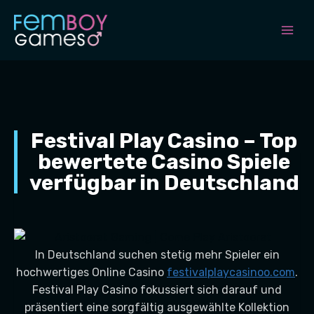
Skip
to
content
Festival Play Casino – Top
bewertete Casino Spiele
verfügbar in Deutschland
In Deutschland suchen stetig mehr Spieler ein
hochwertiges Online Casino
festivalplaycasinoo.com
.
Festival Play Casino fokussiert sich darauf und
präsentiert eine sorgfältig ausgewählte Kollektion