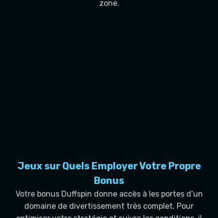
zone.
Créez votre compte sur Duffspin Casino.
Remplissez le formulaire avec vos vraies données
et confirmez votre compte.
Accédez à la caisse et effectuez votre premier
dépôt en utilisant votre moyen de paiement
préféré (carte bancaire, portefeuille électronique,
etc.).
Lors du paiement, sélectionnez l’option “Bonus de
bienvenue” si elle ne l’est pas déjà. Le bonus et les
tours offerts arriveront dans votre compte sur-le-
champ.
Jeux sur Quels Employer Votre Propre
Bonus
Votre bonus Duffspin donne accès à les portes d’un
domaine de divertissement très complet. Pour