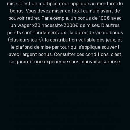
mise. C’est un multiplicateur appliqué au montant du
bonus. Vous devez miser ce total cumulé avant de
pouvoir retirer. Par exemple, un bonus de 100€ avec
un wager x30 nécessite 3000€ de mises. D’autres
points sont fondamentaux : la durée de vie du bonus
(plusieurs jours), la contribution variable des jeux, et
le plafond de mise par tour qui s’applique souvent
avec l’argent bonus. Consulter ces conditions, c’est
se garantir une expérience sans mauvaise surprise.
Le wager est le multiplicateur à accomplir via des
mises cumulées avant tout retrait.
Chaque catégorie de jeu (slots, tables, live)
intervient à un pourcentage variable pour
atteindre ce wager.
Le bonus et les gains qu’il génère ont une durée
de validité limitée, précisée dans les termes.
Un plafond de mise par tour (par exemple 5€) est
imposé fréquemment quand vous jouez avec