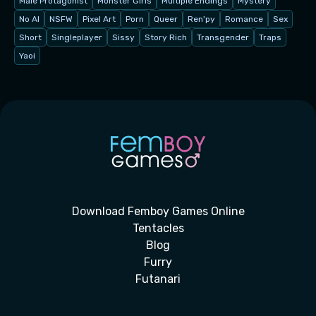
Male Protagonist
Monster Girls
Multiple Endings
Mystery
No AI
NSFW
Pixel Art
Porn
Queer
Ren'py
Romance
Sex
Short
Singleplayer
Sissy
Story Rich
Transgender
Traps
Yaoi
Download Femboy Games Online
Tentacles
Blog
Furry
Futanari