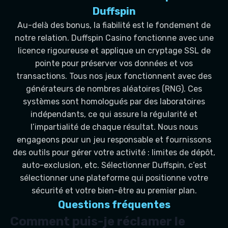
Duffspin
Au-delà des bonus, la fiabilité est le fondement de
notre relation. Duffspin Casino fonctionne avec une
licence rigoureuse et applique un cryptage SSL de
pointe pour préserver vos données et vos
transactions. Tous nos jeux fonctionnent avec des
générateurs de nombres aléatoires (RNG). Ces
systèmes sont homologués par des laboratoires
indépendants, ce qui assure la régularité et
l’impartialité de chaque résultat. Nous nous
engageons pour un jeu responsable et fournissons
des outils pour gérer votre activité : limites de dépôt,
auto-exclusion, etc. Sélectionner Duffspin, c’est
sélectionner une plateforme qui positionne votre
sécurité et votre bien-être au premier plan.
Questions fréquentes
Comment puis-je réclamer le