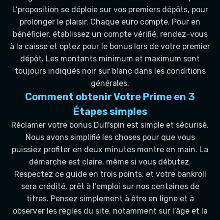
L’proposition se déploie sur vos premiers dépôts, pour
prolonger le plaisir. Chaque euro compte. Pour en
bénéficier, établissez un compte vérifié, rendez-vous
à la caisse et optez pour le bonus lors de votre premier
dépôt. Les montants minimum et maximum sont
toujours indiqués noir sur blanc dans les conditions
générales.
Comment obtenir Votre Prime en 3
Étapes simples
Réclamer votre bonus Duffspin est simple et sécurisé.
Nous avons simplifié les choses pour que vous
puissiez profiter en deux minutes montre en main. La
démarche est claire, même si vous débutez.
Respectez ce guide en trois points, et votre bankroll
sera crédité, prêt à l’emploi sur nos centaines de
titres. Pensez simplement à être en ligne et à
observer les règles du site, notamment sur l’âge et la