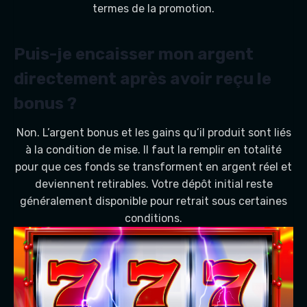
termes de la promotion.
Puis-je encaisser mon argent
directement après avoir reçu le
bonus ?
Non. L’argent bonus et les gains qu’il produit sont liés
à la condition de mise. Il faut la remplir en totalité
pour que ces fonds se transforment en argent réel et
deviennent retirables. Votre dépôt initial reste
généralement disponible pour retrait sous certaines
conditions.