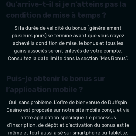
Qu’arrive-t-il si je n’atteins pas la
condition de mise à temps ?
Si la durée de validité du bonus (généralement
plusieurs jours) se termine avant que vous n’ayez
achevé la condition de mise, le bonus et tous les
gains associés seront enlevés de votre compte.
Consultez la date limite dans la section “Mes Bonus”.
Puis-je obtenir le bonus sur
l’application mobile ?
Oui, sans problème. L’offre de bienvenue de Duffspin
Casino est proposée sur notre site mobile conçu et via
notre application spécifique. Le processus
d’inscription, de dépôt et d’activation du bonus est le
même et tout aussi aisé sur smartphone ou tablette.