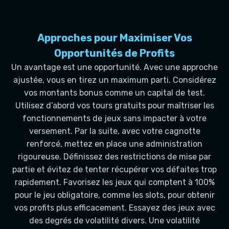
l’argent bonus.
Approches pour Maximiser Vos
Opportunités de Profits
Un avantage est une opportunité. Avec une approche
ajustée, vous en tirez un maximum parti. Considérez
vos montants bonus comme un capital de test.
Utilisez d’abord vos tours gratuits pour maîtriser les
fonctionnements de jeux sans impacter à votre
versement. Par la suite, avec votre cagnotte
renforcé, mettez en place une administration
rigoureuse. Définissez des restrictions de mise par
partie et évitez de tenter récupérer vos défaites trop
rapidement. Favorisez les jeux qui comptent à 100%
pour le jeu obligatoire, comme les slots, pour obtenir
vos profits plus efficacement. Essayez des jeux avec
des degrés de volatilité divers. Une volatilité