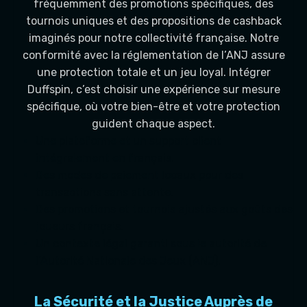
fréquemment des promotions spécifiques, des
tournois uniques et des propositions de cashback
imaginés pour notre collectivité française. Notre
conformité avec la réglementation de l’ANJ assure
une protection totale et un jeu loyal. Intégrer
Duffspin, c’est choisir une expérience sur mesure
spécifique, où votre bien-être et votre protection
guident chaque aspect.
Une plateforme et un support client
intégralement en français.
Des modes de paiement locaux pour des
transactions sans attente.
Des promotions et tournois ajustés aux goûts des
joueurs français.
Un contexte légal garanti sous le autorité de
l’Autorité Nationale des Jeux (ANJ).
La Sécurité et la Justice Auprès de