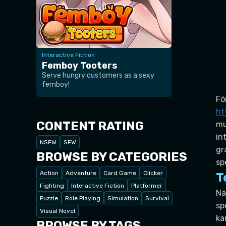
Interactive Fiction
Femboy Tooters
Serve hungry customers as a sexy
femboy!
Fö
ht
CONTENT RATING
mu
in
NSFW
SFW
gr
BROWSE BY CATEGORIES
sp
Action
Adventure
Card Game
Clicker
T
Fighting
Interactive Fiction
Platformer
Nä
Puzzle
Role Playing
Simulation
Survival
sp
Visual Novel
ka
BROWSE BY TAGS