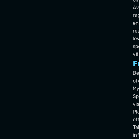
Av
re
en
re
le
sp
vä
F
Be
of
My
Sp
vi
Pl
et
Te
in