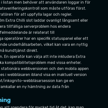
 i listan men behöver att användaren loggar in för
latsverifieringskontroll som måste utföras först.
atören för att uppfylla lagar och regler.
Extra Chilli slot laddar ovanligt långsamt eller
kera tillfälliga serverproblem hos endera
felmeddelande är relaterat till
a operatörer har en specifik statuspanel eller ett
nde underhållsarbeten, vilket kan vara en nyttig
 nå kundtjänst direkt.
 En operatör kan välja att inte inkludera Extra
iska kompatibilitetsproblem med vissa enheter.
en stationära webbversionen och den mobila appen
 i webbläsaren ibland visa en inaktuell version
vat/inkognito-webbläsarsession kan ge en
 framkallar en ny hämtning av data från
ning
 utan att spendera för mycket tid åt det, kan man