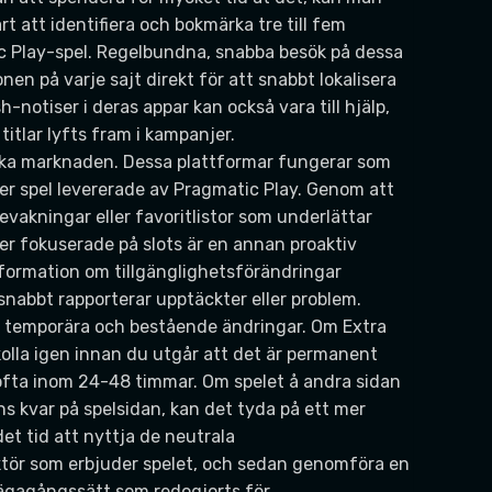
t att identifiera och bokmärka tre till fem
ic Play-spel. Regelbundna, snabba besök på dessa
en på varje sajt direkt för att snabbt lokalisera
notiser i deras appar kan också vara till hjälp,
titlar lyfts fram i kampanjer.
ska marknaden. Dessa plattformar fungerar som
ter spel levererade av Pragmatic Play. Genom att
vakningar eller favoritlistor som underlättar
r fokuserade på slots är en annan proaktiv
formation om tillgänglighetsförändringar
snabbt rapporterar upptäckter eller problem.
an temporära och bestående ändringar. Om Extra
kolla igen innan du utgår att det är permanent
 ofta inom 24-48 timmar. Om spelet å andra sidan
ns kvar på spelsidan, kan det tyda på ett mer
det tid att nyttja de neutrala
g aktör som erbjuder spelet, och sedan genomföra en
ägagångssätt som redogjorts för.