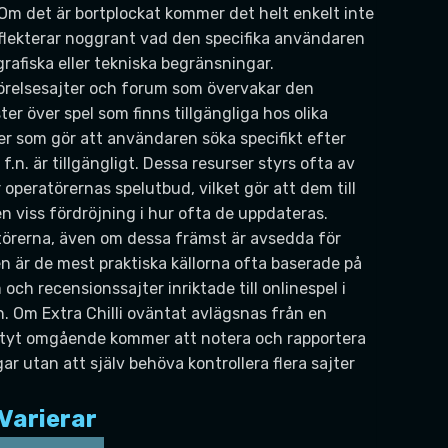
 Om det är bortplockat kommer det helt enkelt inte
eflekterar noggrant vad den specifika användaren
ografiska eller tekniska begränsningar.
förelsesajter och forum som övervakar den
r över spel som finns tillgängliga hos olika
ner som gör att användaren söka specifikt efter
 f.n. är tillgängligt. Dessa resurser styrs ofta av
eratörernas spelutbud, vilket gör att dem till
 en viss fördröjning i hur ofta de uppdateras.
atörerna, även om dessa främst är avsedda för
n är de mest praktiska källorna ofta baserade på
h recensionssajter inriktade till onlinespel i
 Om Extra Chilli oväntat avlägsnas från en
nityt omgående kommer att notera och rapportera
r utan att själv behöva kontrollera flera sajter
 Varierar