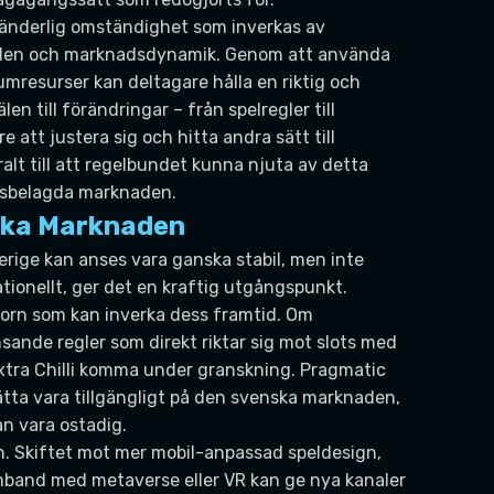
föränderlig omständighet som inverkas av
landen och marknadsdynamik. Genom att använda
umresurser kan deltagare hålla en riktig och
len till förändringar – från spelregler till
att justera sig och hitta andra sätt till
alt till att regelbundet kunna njuta av detta
ensbelagda marknaden.
nska Marknaden
verige kan anses vara ganska stabil, men inte
ationellt, ger det en kraftig utgångspunkt.
orn som kan inverka dess framtid. Om
sande regler som direkt riktar sig mot slots med
 Extra Chilli komma under granskning. Pragmatic
sätta vara tillgängligt på den svenska marknaden,
an vara ostadig.
. Skiftet mot mer mobil-anpassad speldesign,
band med metaverse eller VR kan ge nya kanaler