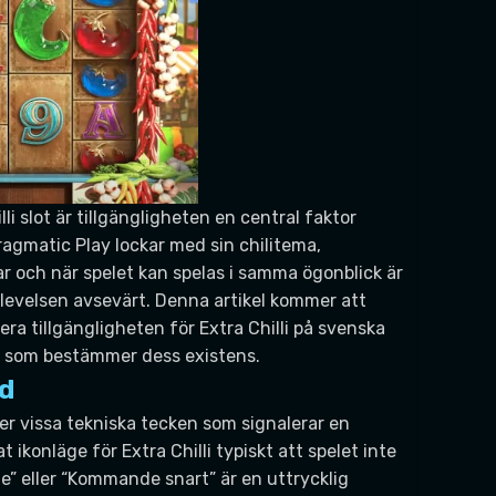
i slot är tillgängligheten en central faktor
agmatic Play lockar med sin chilitema,
var och när spelet kan spelas i samma ögonblick är
plevelsen avsevärt. Denna artikel kommer att
ra tillgängligheten för Extra Chilli på svenska
a som bestämmer dess existens.
rd
ter vissa tekniska tecken som signalerar en
t ikonläge för Extra Chilli typiskt att spelet inte
e” eller “Kommande snart” är en uttrycklig