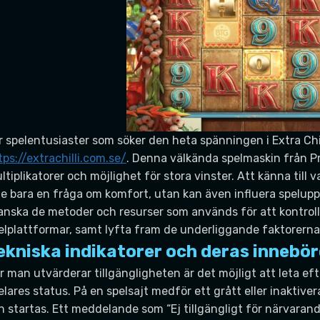
r spelentusiaster som söker den heta spänningen i Extra Chill
tps://extrachilli.com.se/
. Denna välkända spelmaskin från Pr
ltiplikatorer och möjlighet för stora vinster. Att känna till 
te bara en fråga om komfort, utan kan även influera spelup
anska de metoder och resurser som används för att kontrolle
elplattformar, samt lyfta fram de underliggande faktorern
ekniska indikatorer och deras innebö
r man utvärderar tillgängligheten är det möjligt att leta ef
elares status. På en spelsajt medför ett grått eller inaktivera
n startas. Ett meddelande som “Ej tillgängligt för närvarand