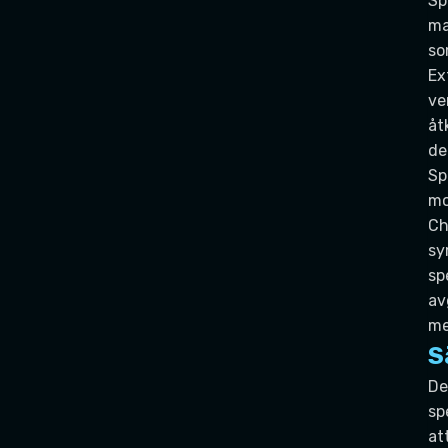
Sp
ma
so
Ex
ve
åt
de
Sp
mo
Ch
sy
sp
av
me
S
De
sp
at