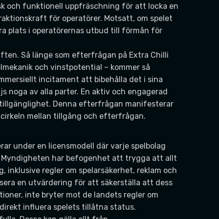
isk och funktionell uppfräschning för att locka en
traktionskraft för operatörer. Motsatt, om spelet
ora plats i operatörernas utbud till förmån för
ten. Så länge som efterfrågan på Extra Chilli
pelmekanik och vinstpotential – kommer så
mersiellt incitament att bibehålla det i sina
s noga av alla parter. En aktiv och engagerad
a tillgänglighet. Denna efterfrågan manifesterar
 cirkeln mellan tillgång och efterfrågan.
ar under en licensmodell där varje spelbolag
 Myndigheten har befogenhet att trygga att allt
, inklusive regler om spelarsäkerhet, reklam och
assera en utvärdering för att säkerställa att dess
ioner, inte bryter mot de landets regler om
irekt influera spelets tillåtna status.