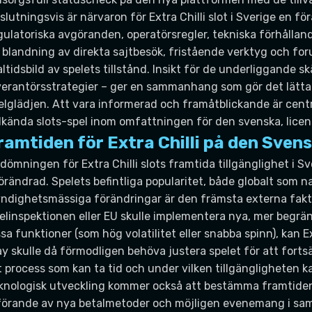
slutningsvis är närvaron för Extra Chilli slot i Sverige en 
gulatoriska avgöranden, operatörsregler, tekniska förhål
 blandning av direkta sajtbesök, fristående verktyg och for
altidsbild av spelets tillstånd. Insikt för de underliggande skä
verantörsstrategier – ger en sammanhang som gör det lättare 
elglädjen. Att vara informerad och framåtblickande är centr
lkända slots-spel inom omfattningen för den svenska, lic
ramtiden för Extra Chilli på den Sve
dömningen för Extra Chilli slots framtida tillgänglighet i S
örändrad. Spelets befintliga popularitet, både globalt som n
ndighetsmässiga förändringar är den främsta externa fakt
elinspektionen eller EU skulle implementera nya, mer begrän
ssa funktioner (som hög volatilitet eller snabba spinn), kan
ay skulle då förmodligen behöva justera spelet för att fort
t process som kan ta tid och under vilken tillgängligheten k
knologisk utveckling kommer också att bestämma framtiden
förande av nya betalmetoder och möjligen evenemang i sam