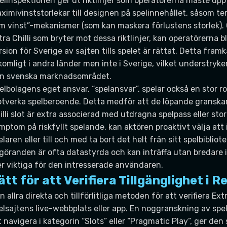
elinspektionen ger ut riktlinjer som operatörerna måste uppfy
ximivinststorlekar till designen på spelinnehållet, såsom t
m vinst”-mekanismer (som kan maskera förlustens storlek). 
tra Chilli som bryter mot dessa riktlinjer, kan operatörerna
rsion för Sverige av sajten tills spelet är rättat. Detta framka
komligt i andra länder men inte i Sverige, vilket understryker
n svenska marknadsområdet.
elbolagens eget ansvar, “spelansvar”, spelar också en stor ro
tverka spelberoende. Detta medför att de löpande granskar
illi slot är extra associerad med utdragna spelpass eller s
mptom på riskfyllt spelande, kan aktören proaktivt välja att 
elaren eller till och med ta bort det helt från sitt spelbibli
göranden är ofta datastyrda och kan inträffa utan bredare i
r viktiga för den intresserade användaren.
ätt för att Verifiera Tillgänglighet i R
n allra direkta och tillförlitliga metoden för att verifiera Ext
elsajtens live-webbplats eller app. En noggranskning av spel
t navigera i kategorin “Slots” eller “Pragmatic Play”, ger de