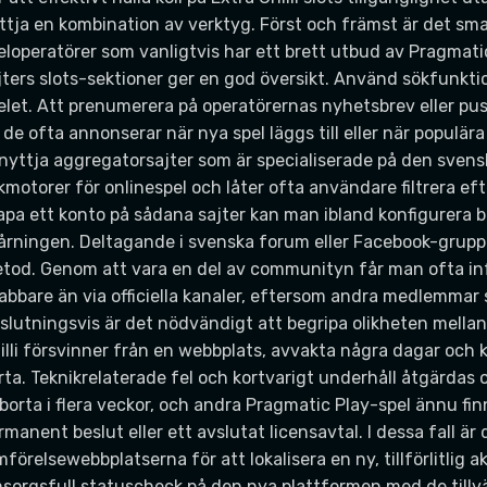
ttja en kombination av verktyg. Först och främst är det smar
eloperatörer som vanligtvis har ett brett utbud av Pragmat
jters slots-sektioner ger en god översikt. Använd sökfunktion
elet. Att prenumerera på operatörernas nyhetsbrev eller push-
 de ofta annonserar när nya spel läggs till eller när populära 
nyttja aggregatorsajter som är specialiserade på den sven
kmotorer för onlinespel och låter ofta användare filtrera ef
apa ett konto på sådana sajter kan man ibland konfigurera be
årningen. Deltagande i svenska forum eller Facebook-gruppe
tod. Genom att vara en del av communityn får man ofta in
abbare än via officiella kanaler, eftersom andra medlemmar 
slutningsvis är det nödvändigt att begripa olikheten mell
illi försvinner från en webbplats, avvakta några dagar och 
rta. Teknikrelaterade fel och kortvarigt underhåll åtgärdas
 borta i flera veckor, och andra Pragmatic Play-spel ännu fin
rmanent beslut eller ett avslutat licensavtal. I dessa fall är 
mförelsewebbplatserna för att lokalisera en ny, tillförlitli
sorgsfull statuscheck på den nya plattformen med de tillv