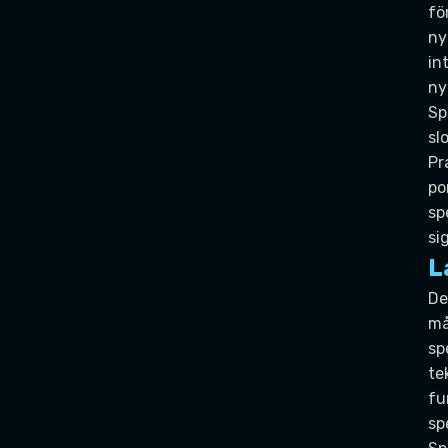
fö
ny
in
ny
Sp
sl
Pr
po
sp
si
L
De
må
sp
te
fu
sp