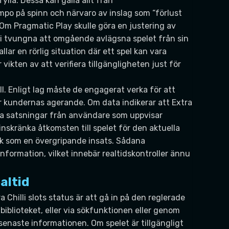
lla. Dessa kan gälla allt från
empo på spinn och närvaro av inslag som “förlust
Om Pragmatic Play skulle göra en justering av
 bli tvungna att omgående avlägsna spelet från sin
llar en rörlig situation där ett spel kan vara
 vikten av att verifiera tillgängligheten just för
ll. Enligt lag måste de engagerat verka för att
 kundernas agerande. Om data indikerar att Extra
tora satsningar från användare som uppvisar
inskränka åtkomsten till spelet för den aktuella
otek som en övergripande insats. Sådana
nformation, vilket innebär realtidskontroller ännu
ealtid
ra Chilli slots status är att gå in på den reglerade
biblioteket, eller via sökfunktionen eller genom
n senaste informationen. Om spelet är tillgängligt