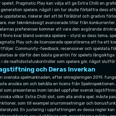
r spelet. Pragmatic Play kan välja att ge Extra Chilli en graf
 generation spelare, något i sin tur skulle förbättra dess at
te uppdateras, riskerar det att bli föråldrat och gradvis förl
are, mer teknikmässigt avancerade titlar från konkurrenter.
elarnas preferenser kommer att vara den avgörande drivkraf
ot finns kvar bland svenska spelare – styrd av dess tema, s
agmatic Play och de licensierade operatörerna att ha ett kom
rtföljer. Community-feedback, recensioner och speldata följ
elarbas är därför den bästa garantin för spelets långsiktig
g i de realtidsstatuskontroller som spelare gör, något slutför
agstiftning och Deras Inverkan
n svenska spelmarknaden, efter omregleringen 2019, funger
ste ansöka om och behålla en licens från Spelinspektionen.
el som presenteras inom landet uppfyller svensk lagstiftning
kniska villkor. Extra Chilli slot, som alla andra spel, måste p
nktioner, som till exempel snurromsetningar och bonusfunkt
elarskydd. En justering i uppfattningen av dessa regler kan d