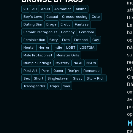
in
2D
3D
Adult
Animation
Anime
at
Boy's Love
Casual
Crossdressing
Cute
De
Dating Sim
Eroge
Erotic
Fantasy
La
ba
Female Protagonist
Femboy
Femdom
op
Feminization
furry
Futa
Futanari
Gay
nä
Hentai
Horror
Indie
LGBT
LGBTQIA
su
Male Protagonist
Monster Girls
re
Multiple Endings
Mystery
No AI
NSFW
På
Pixel Art
Porn
Queer
Ren'py
Romance
Ch
Sex
Short
Singleplayer
Sissy
Story Rich
Dä
Transgender
Traps
Yaoi
om
av
pr
op
H
Fö