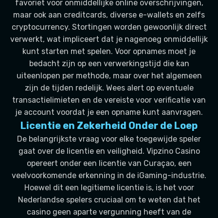
favoriet voor onmiddellijke online overschrijvingen,
maar ook aan creditcards, diverse e-wallets en zelfs
cryptocurrency. Stortingen worden gewoonlijk direct
verwerkt, wat impliceert dat je nagenoeg onmiddellijk
kunt starten met spelen. Voor opnames moet je
bedacht zijn op een verwerkingstijd die kan
uiteenlopen per methode, maar over het algemeen
zijn de tijden redelijk. Wees alert op eventuele
transactielimieten en de vereiste voor verificatie van
je account voordat je een opname kunt aanvragen.
Licentie en Zekerheid Onder de Loep
De belangrijkste vraag voor elke toegewijde speler
gaat over de licentie en veiligheid. Vipzino Casino
opereert onder een licentie van Curaçao, een
veelvoorkomende erkenning in de iGaming-industrie.
Hoewel dit een legitieme licentie is, is het voor
Nederlandse spelers cruciaal om te weten dat het
casino geen aparte vergunning heeft van de