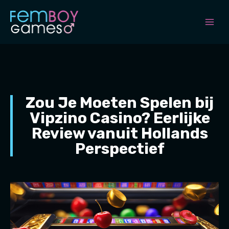
Skip
to
content
Zou Je Moeten Spelen bij
Vipzino Casino? Eerlijke
Review vanuit Hollands
Perspectief