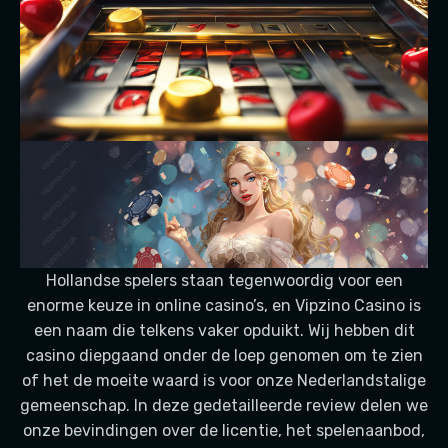
Hollandse spelers staan tegenwoordig voor een
enorme keuze in online casino’s, en Vipzino Casino is
een naam die telkens vaker opduikt. Wij hebben dit
casino diepgaand onder de loep genomen om te zien
of het de moeite waard is voor onze Nederlandstalige
gemeenschap. In deze gedetailleerde review delen we
onze bevindingen over de licentie, het spelenaanbod,