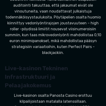
auditointi takuuttaa, että jakaumat eivät ole
vinoutuneita, vaan noudattavat julkaistuja
todennäköisyystaulukoita. Pöytäpelien osalta huomio
kiinnittyy vedonlyöntirajojen joustavuuteen – high
roller -pöydissä limiitit nousevat viisinumeroisiin
summiin, kun taas mikrovedonlyönti mahdollistaa 0,10
euron minimipanokset, mikä mahdollistaa pääsyn
strategisiin variaatioihin, kuten Perfect Pairs -
blackjackiin.
Live-kasinon Tekninen
Infrastruktuuri ja
Pelaajakokemus
Live-kasinon osalta Panosta Casino erottuu
kilpailijoistaan matalalla latenssillaan.