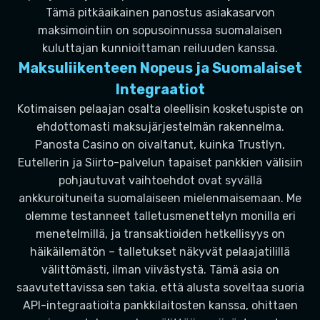
Tämä pitkäaikainen panostus asiakasarvon
maksimointiin on sopusoinnussa suomalaisen
kuluttajan kunnioittaman reiluuden kanssa.
Maksuliikenteen Nopeus ja Suomalaiset
Integraatiot
Kotimaisen pelaajan osalta oleellisin kosketuspiste on
ehdottomasti maksujärjestelmän rakennelma.
Panosta Casino on oivaltanut, kuinka Trustlyn,
Eutellerin ja Siirto-palvelun tapaiset pankkien välisiin
pohjautuvat vaihtoehdot ovat syvällä
ankkuroituneita suomalaiseen mielenmaisemaan. Me
olemme testanneet talletusmenettelyn monilla eri
menetelmillä, ja transaktioiden hetkellisyys on
häikäilemätön – talletukset näkyvät pelaajatilillä
välittömästi, ilman viivästystä. Tämä asia on
saavutettavissa sen takia, että alusta soveltaa suoria
API-integraatioita pankkilaitosten kanssa, ohittaen