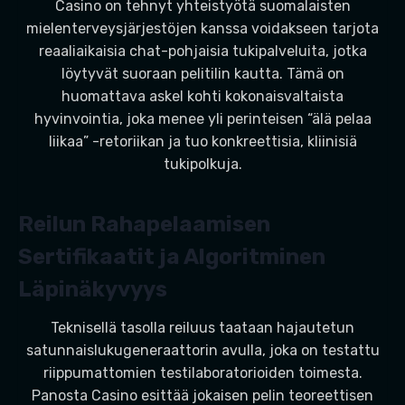
Casino on tehnyt yhteistyötä suomalaisten
mielenterveysjärjestöjen kanssa voidakseen tarjota
reaaliaikaisia chat-pohjaisia tukipalveluita, jotka
löytyvät suoraan pelitilin kautta. Tämä on
huomattava askel kohti kokonaisvaltaista
hyvinvointia, joka menee yli perinteisen “älä pelaa
liikaa” -retoriikan ja tuo konkreettisia, kliinisiä
tukipolkuja.
Reilun Rahapelaamisen
Sertifikaatit ja Algoritminen
Läpinäkyvyys
Teknisellä tasolla reiluus taataan hajautetun
satunnaislukugeneraattorin avulla, joka on testattu
riippumattomien testilaboratorioiden toimesta.
Panosta Casino esittää jokaisen pelin teoreettisen