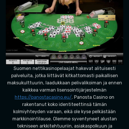
Suomen nettikasinopelaajat hakevat alituisesti
palveluita, jotka liittävät kitkattomasti paikallisen
maksukulttuurin, laadukkaan pelivalikoiman ja ennen
kaikkea varman lisensointijärjestelmän
https://panostacasino.eu/
. Panosta Casino on
rakentanut koko identiteettinsä tämän
kolmiyhteyden varaan, eikä ole kyse pelkästään
markkinointilause. Olemme syventyneet alustan
tekniseen arkkitehtuuriin, asiakaspolkuun ja