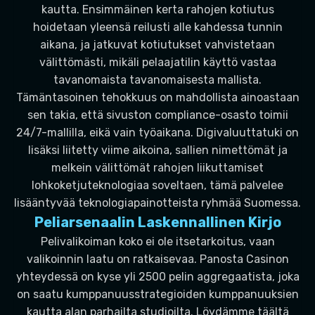
kautta. Ensimmäinen kerta rahojen kotiutus
hoidetaan yleensä reilusti alle kahdessa tunnin
aikana, ja jatkuvat kotiutukset vahvistetaan
välittömästi, mikäli pelaajatilin käyttö vastaa
tavanomaista tavanomaisesta mallista.
Tämäntasoinen tehokkuus on mahdollista ainoastaan
sen takia, että sivuston compliance-osasto toimii
24/7-mallilla, eikä vain työaikana. Digivaluuttatuki on
lisäksi liitetty viime aikoina, sallien nimettömät ja
melkein välittömät rahojen liikuttamiset
lohkoketjuteknologiaa soveltaen, tämä palvelee
lisääntyvää teknologiapainotteista ryhmää Suomessa.
Peliarsenaalin Laskennallinen Kirjo
Pelivalikoiman koko ei ole itsetarkoitus, vaan
valikoinnin laatu on ratkaisevaa. Panosta Casinon
yhteydessä on kyse yli 2500 pelin aggregaatista, joka
on saatu kumppanuusstrategioiden kumppanuuksien
kautta alan parhailta studioilta. Löydämme täältä