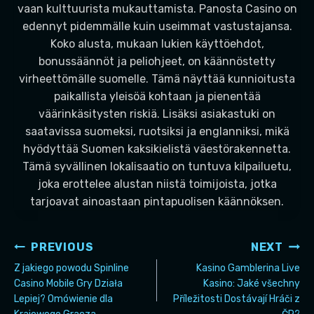
vaan kulttuurista mukauttamista. Panosta Casino on
edennyt pidemmälle kuin useimmat vastustajansa.
Koko alusta, mukaan lukien käyttöehdot,
bonussäännöt ja peliohjeet, on käännöstetty
virheettömälle suomelle. Tämä näyttää kunnioitusta
paikallista yleisöä kohtaan ja pienentää
väärinkäsitysten riskiä. Lisäksi asiakastuki on
saatavissa suomeksi, ruotsiksi ja englanniksi, mikä
hyödyttää Suomen kaksikielistä väestörakennetta.
Tämä syvällinen lokalisaatio on tuntuva kilpailuetu,
joka erottelee alustan niistä toimijoista, jotka
tarjoavat ainoastaan pintapuolisen käännöksen.
Post
PREVIOUS
NEXT
navigation
Z jakiego powodu Spinline
Kasino Gamblerina Live
Casino Mobile Gry Działa
Kasino: Jaké všechny
Lepiej? Omówienie dla
Příležitosti Dostávají Hráči z