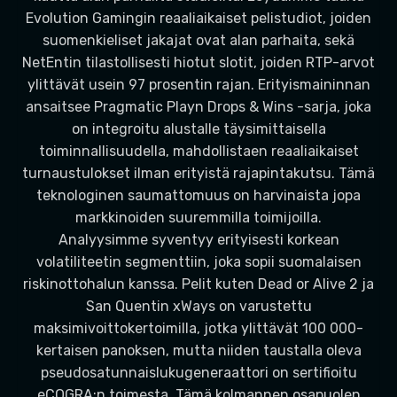
Evolution Gamingin reaaliaikaiset pelistudiot, joiden
suomenkieliset jakajat ovat alan parhaita, sekä
NetEntin tilastollisesti hiotut slotit, joiden RTP-arvot
ylittävät usein 97 prosentin rajan. Erityismaininnan
ansaitsee Pragmatic Playn Drops & Wins -sarja, joka
on integroitu alustalle täysimittaisella
toiminnallisuudella, mahdollistaen reaaliaikaiset
turnaustulokset ilman erityistä rajapintakutsu. Tämä
teknologinen saumattomuus on harvinaista jopa
markkinoiden suuremmilla toimijoilla.
Analyysimme syventyy erityisesti korkean
volatiliteetin segmenttiin, joka sopii suomalaisen
riskinottohalun kanssa. Pelit kuten Dead or Alive 2 ja
San Quentin xWays on varustettu
maksimivoittokertoimilla, jotka ylittävät 100 000-
kertaisen panoksen, mutta niiden taustalla oleva
pseudosatunnaislukugeneraattori on sertifioitu
eCOGRA:n toimesta. Tämä kolmannen osapuolen