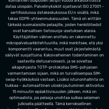
kolmannen osapuolen skripti vuoda arkaluontoista
dataa ulospäin. Palvelinyksiköt sijaitsevat ISO 27001 -
sertifioiduissa datakeskuksissa EU:n sisällä, mikä
takaa GDPR-yhteenmukaisuuden. Tämä on erittäin
tärkeää suomalaisille pelaajille, joiden henkilötiedot
ovat kansallisen tietosuoja-asetuksen alaisia.
Käyttäjätilien välinen erottelu on rakennettu
mikropalveluarkkitehtuurilla, mikä merkitsee, etä yksi
komponentti vaarantuu, muut osat järjestelmästä
säilyvät suojattuina. Kaksivaiheinen todentaminen on
saatavilla oletusarvoisesti, ja se soveltaa
aikapohjaista TOTP-protokollaa SMS-pohjaisen
varmentamisen sijaan, mikä on turvallisempaa SIM-
swap-hyökkäyksiä vastaan. Lisäksi istunonhallinta on
tiukkaa – automaattinen uloskirjautuminen aktivoituu
15 minuutin epäaktiivisuuden jälkeen, mikä on
optimaalista, jos pelaaja unohtaa sulkea selaimen
julkisella päätteellä. Tämä kerroksellinen