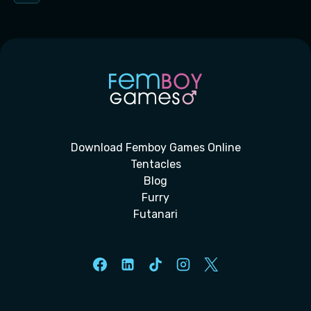
Download Femboy Games Online
Tentacles
Blog
Furry
Futanari