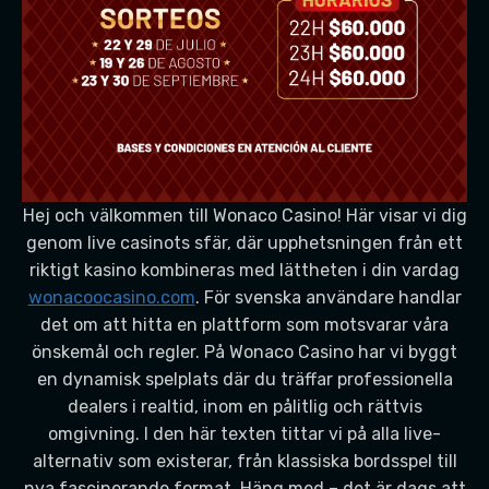
Hej och välkommen till Wonaco Casino! Här visar vi dig
genom live casinots sfär, där upphetsningen från ett
riktigt kasino kombineras med lättheten i din vardag
wonacoocasino.com
. För svenska användare handlar
det om att hitta en plattform som motsvarar våra
önskemål och regler. På Wonaco Casino har vi byggt
en dynamisk spelplats där du träffar professionella
dealers i realtid, inom en pålitlig och rättvis
omgivning. I den här texten tittar vi på alla live-
alternativ som existerar, från klassiska bordsspel till
nya fascinerande format. Häng med – det är dags att