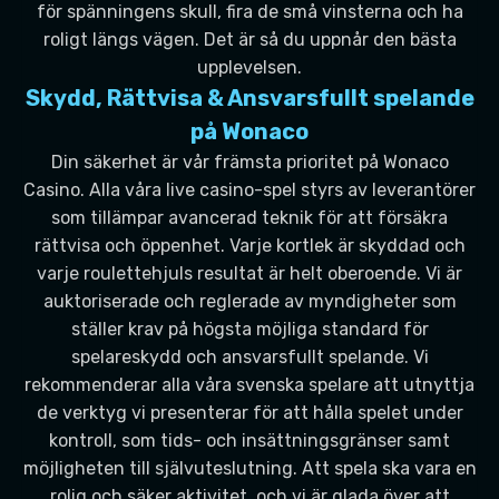
för spänningens skull, fira de små vinsterna och ha
roligt längs vägen. Det är så du uppnår den bästa
upplevelsen.
Skydd, Rättvisa & Ansvarsfullt spelande
på Wonaco
Din säkerhet är vår främsta prioritet på Wonaco
Casino. Alla våra live casino-spel styrs av leverantörer
som tillämpar avancerad teknik för att försäkra
rättvisa och öppenhet. Varje kortlek är skyddad och
varje roulettehjuls resultat är helt oberoende. Vi är
auktoriserade och reglerade av myndigheter som
ställer krav på högsta möjliga standard för
spelareskydd och ansvarsfullt spelande. Vi
rekommenderar alla våra svenska spelare att utnyttja
de verktyg vi presenterar för att hålla spelet under
kontroll, som tids- och insättningsgränser samt
möjligheten till självuteslutning. Att spela ska vara en
rolig och säker aktivitet, och vi är glada över att