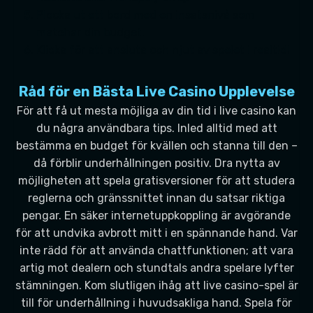
Plocka ut ett bord med en insatsnivå som
matchar din budget.
Klicka för att ansluta och njut av spelet i realtid!
Råd för en Bästa Live Casino Upplevelse
För att få ut mesta möjliga av din tid i live casino kan
du några användbara tips. Inled alltid med att
bestämma en budget för kvällen och stanna till den –
då förblir underhållningen positiv. Dra nytta av
möjligheten att spela gratisversioner för att studera
reglerna och gränssnittet innan du satsar riktiga
pengar. En säker internetuppkoppling är avgörande
för att undvika avbrott mitt i en spännande hand. Var
inte rädd för att använda chattfunktionen; att vara
artig mot dealern och stundtals andra spelare lyfter
stämningen. Kom slutligen ihåg att live casino-spel är
till för underhållning i huvudsakliga hand. Spela för