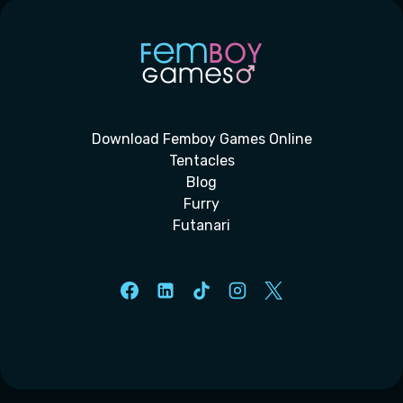
Download Femboy Games Online
Tentacles
Blog
Furry
Futanari