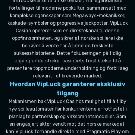
introduserer ofte unike temaer, fra legendariske
fortellinger til moderne popkultur, sammensatt med
komplekse egenskaper som Megaways-mekanikker,
kaskade-symboler og progressive jackpotter. VipLuck
Casino opererer som en direktekanal til denne
oppfinnsomheten, og sikrer at norske spillere ikke
behøver å vente for å finne de ferskeste
suksesshistoriene. Dette fokuseringen på tidlig
tilgang understreker casinoets forpliktelse til å
presentere toppmoderne underholdning og forbli seg
relevant i et krevende marked.
Hvordan VipLuck garanterer eksklusiv
tilgang
Mekanismen bak VipLuck Casinos mulighet til å tilby
nye spilleautomater før konkurrentene er rotfestet i
planlagte partnerskap og virksomhetsmodeller. Som
en engasjert aktør vendt mot det norske markedet,
kan VipLuck forhandle direkte med Pragmatic Play om