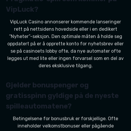
VipLuck?
VipLuck Casino annonserer kommende lanseringer
rett på nettsidens hovedside eller i en dedikert
“Nyheter”-seksjon. Den optimale måten å holde seg
oppdatert på er å opprette konto for nyhetsbrev eller
se på casinoets lobby ofte, da nye automater ofte
legges ut med lite eller ingen forvarsel som en del av
deres eksklusive tilgang.
Gjelder bonuspenger og
gratisspinn gyldige på de nyeste
spilleautomatene?
Betingelsene for bonusbruk er forskjellige. Ofte
inneholder velkomstbonuser eller pågående