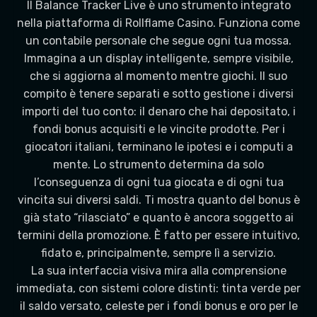
Il Balance Tracker Live è uno strumento integrato
nella piattaforma di Rollflame Casino. Funziona come
un contabile personale che segue ogni tua mossa.
Immagina a un display intelligente, sempre visibile,
che si aggiorna al momento mentre giochi. Il suo
compito è tenere separati e sotto gestione i diversi
importi del tuo conto: il denaro che hai depositato, i
fondi bonus acquisiti e le vincite prodotte. Per i
giocatori italiani, terminano le ipotesi e i computi a
mente. Lo strumento determina da solo
l’conseguenza di ogni tua giocata e di ogni tua
vincita sui diversi saldi. Ti mostra quanto del bonus è
già stato “rilasciato” e quanto è ancora soggetto ai
termini della promozione. È fatto per essere intuitivo,
fidato e, principalmente, sempre lì a servizio.
La sua interfaccia visiva mira alla comprensione
immediata, con sistemi colore distinti: tinta verde per
il saldo versato, celeste per i fondi bonus e oro per le