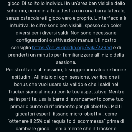
gioco. Di solito lo individui in un’area ben visibile dello
schermo, come in alto a destra o in una barra laterale,
senza ostacolare il gioco vero e proprio. L’interfaccia è
intuitiva: le cifre sono ben visibili, spesso con colori
diversi per i diversi saldi. Non sono necessarie
configurazioni o attivazioni manuali. Il nostro
consiglio
https://en.wikipedia.org/wiki/32Red
è di
prenderti un minuto per familiarizzare all’inizio della
sessione.
Per sfruttarlo al massimo, ti suggeriamo alcune buone
abitudini. All’inizio di ogni sessione, verifica che il
bonus che vuoi usare sia valido e che i saldi nel
Tracker siano allineati con le tue aspettative. Mentre
sei in partita, usa la barra di avanzamento come tuo
primario punto di riferimento per gli obiettivi. Molti
giocatori esperti fissano micro-obiettivi, come
“ottenere il 25% del requisito di scommessa” prima di
cambiare gioco. Tieni a mente che il Tracker è