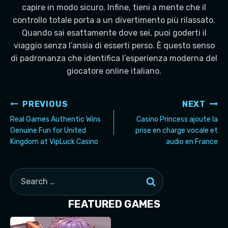
capire in modo sicuro. Infine, tieni a mente che il
controllo totale porta a un divertimento più rilassato.
Quando sai esattamente dove sei, puoi goderti il
viaggio senza l’ansia di esserti perso. È questo senso
di padronanza che identifica l’esperienza moderna del
giocatore online italiano.
Post
PREVIOUS
NEXT
navigation
Real Games Authentic Wins
Casino Princess ajoute la
Genuine Fun for United
prise en charge vocale et
Kingdom at VipLuck Casino
audio en France
Search
for:
FEATURED GAMES