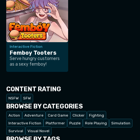
Interactive Fiction
Femboy Tooters
Serve hungry customers
as a sexy femboy!
CONTENT RATING
NSFW
SFW
BROWSE BY CATEGORIES
Action
Adventure
Card Game
Clicker
Fighting
Interactive Fiction
Platformer
Puzzle
Role Playing
Simulation
Survival
Visual Novel
BROWSE BY TAGS