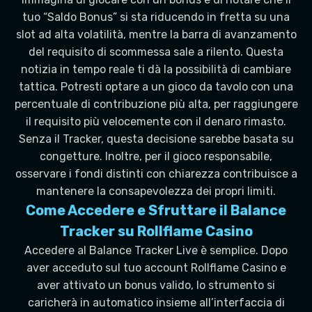
tuo “Saldo Bonus” si sta riducendo in fretta su una
slot ad alta volatilità, mentre la barra di avanzamento
del requisito di scommessa sale a rilento. Questa
notizia in tempo reale ti dà la possibilità di cambiare
tattica. Potresti optare a un gioco da tavolo con una
percentuale di contribuzione più alta, per raggiungere
il requisito più velocemente con il denaro rimasto.
Senza il Tracker, questa decisione sarebbe basata su
congetture. Inoltre, per il gioco responsabile,
osservare i fondi distinti con chiarezza contribuisce a
mantenere la consapevolezza dei propri limiti.
Come Accedere e Sfruttare il Balance
Tracker su Rollflame Casino
Accedere al Balance Tracker Live è semplice. Dopo
aver acceduto sul tuo account Rollflame Casino e
aver attivato un bonus valido, lo strumento si
caricherà in automatico insieme all’interfaccia di