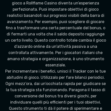
gioco a Rollflame Casino diventa un’esperienza
perfezionata. Puoi impostare obiettivi di gioco
realistici basandoti sui progressi visibili della barra di
avanzamento. Per esempio, puoi scegliere di giocare
fino a trasformare una certa percentuale del bonus, o
di fermarti una volta che il saldo deposito raggiunge
un certo livello. Questo controllo totale cambia il gioco
d’azzardo online da un’attività passiva a una
controllata attivamente. Per i giocatori italiani che
amano strategia e organizzazione, è uno strumento
essenziale.
Per incrementare i benefici, unisci il Tracker con le tue
abitudini di gioco. Utilizzalo per fare bilanci periodici.
Ogni mezz’ora, dai un’occhiata rapida per giudicare se
la tua strategia sta funzionando. Paragona il tasso di
conversione del bonus tra diversi giochi, per
individuare quelli più efficienti per i tuoi obiettivi.
Questo strumento ti dà il potere di sperimentare e