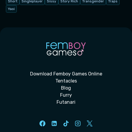
Short
Singleplayer
Sissy
Story Rich
Transgender
Traps
Yaoi
Download Femboy Games Online
Tentacles
Blog
Furry
Futanari