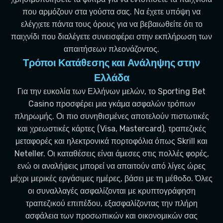
που αρμόζουν στα γούστα σας. Να έχετε υπόψη να
ελέγχετε πάντα τους όρους για να βεβαιωθείτε ότι το
παιχνίδι που διαλέγετε συνεισφέρει στην εκπλήρωση των
απαιτήσεων πλεονάζοντος.
Τρόποι Κατάθεσης και Ανάληψης στην
Ελλάδα
Για την ευκολία των Ελλήνων μελών, το Sporting Bet
Casino προσφέρει μια γκάμα ασφαλών τρόπων
πληρωμής. Οι πιο συνηθισμένες αποτελούν πιστωτικές
και χρεωστικές κάρτες (Visa, Mastercard), τραπεζικές
μεταφορές και ηλεκτρονικά πορτοφόλια όπως Skrill και
Neteller. Οι καταθέσεις είναι άμεσες στις πολλές φορές,
ενώ οι αναλήψεις μπορεί να απαιτούν από λίγες ώρες
μέχρι μερικές εργάσιμες ημέρες, βάσει με τη μέθοδο. Όλες
οι συναλλαγές ασφαλίζονται με κρυπτογράφηση
τραπεζικού επιπέδου, εξασφαλίζοντας την πλήρη
ασφάλεια των προσωπικών και οικονομικών σας