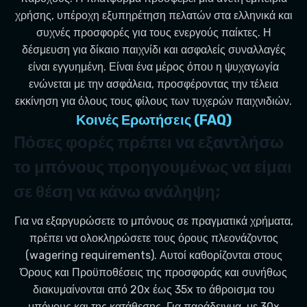
χρήσης, υπέροχη εξυπηρέτηση πελατών στα ελληνικά και
συχνές προσφορές για τους ενεργούς παίκτες. Η
δέσμευση για δίκαιο παιχνίδι και ασφαλείς συναλλαγές
είναι εγγυημένη. Είναι ένα μέρος όπου η ψυχαγωγία
ενώνεται με την ασφάλεια, προσφέροντας την τέλεια
εκκίνηση για όλους τους φίλους των τυχερών παιχνιδιών.
Κοινές Ερωτήσεις (FAQ)
Πόσες φορές πρέπει να εξαντλήσω
το μπόνους προηγουμένως να είμαι
σε θέση να κάνω ανάληψη;
Για να εξαργυρώσετε το μπόνους σε πραγματικά χρήματα,
πρέπει να ολοκληρώσετε τους όρους πλεονάζοντος
(wagering requirements). Αυτοί καθορίζονται στους
Όρους και Προϋποθέσεις της προσφοράς και συνήθως
διακυμαίνονται από 20x έως 35x το άθροισμα του
μπόνους και της κατάθεσης. Για παράδειγμα, με 30x