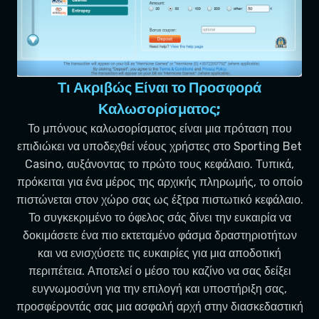
Τι Ακριβώς Είναι το Προσφορά
Καλωσορίσματος;
Το μπόνους καλωσορίσματος είναι μια πρόταση που
επιδιώκει να υποδεχθεί νέους χρήστες στο Sporting Bet
Casino, αυξάνοντας το πρώτο τους κεφάλαιο. Τυπικά,
πρόκειται για ένα μέρος της αρχικής πληρωμής, το οποίο
πιστώνεται στον χώρο σας ως έξτρα πιστωτικό κεφάλαιο.
Το συγκεκριμένο το όφελος σάς δίνει την ευκαιρία να
δοκιμάσετε ένα πιο εκτεταμένο φάσμα δραστηριοτήτων
και να ενισχύσετε τις ευκαιρίες για μια αποδοτική
περιπέτεια. Αποτελεί ο μέσο του καζίνο να σας δείξει
ευγνωμοσύνη για την επιλογή και υποστήριξη σας,
προσφέροντάς σας μια ασφαλή αρχή στην διασκεδαστική