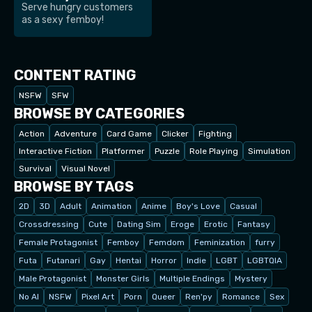
Serve hungry customers
as a sexy femboy!
CONTENT RATING
NSFW
SFW
BROWSE BY CATEGORIES
Action
Adventure
Card Game
Clicker
Fighting
Interactive Fiction
Platformer
Puzzle
Role Playing
Simulation
Survival
Visual Novel
BROWSE BY TAGS
2D
3D
Adult
Animation
Anime
Boy's Love
Casual
Crossdressing
Cute
Dating Sim
Eroge
Erotic
Fantasy
Female Protagonist
Femboy
Femdom
Feminization
furry
Futa
Futanari
Gay
Hentai
Horror
Indie
LGBT
LGBTQIA
Male Protagonist
Monster Girls
Multiple Endings
Mystery
No AI
NSFW
Pixel Art
Porn
Queer
Ren'py
Romance
Sex