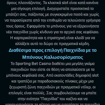
όρους πλεονάζοντος. Τα κλασικά slot είναι κατά κανόνα
μια σίγουρη επιλογή. Διαχειριστείτε προσεκτικά το
μπάτζετ σας, παίζοντας με συγκεκριμένα ποσά και χωρίς
να παρασύρεστε από την επιθυμία να τελειώσετε γρήγορα
τους όρους. Εφαρμόστε το μπόνους για να εξερευνήσετε
νέα παιχνίδια χωρίς κίνδυνο για το αρχικό σας κεφάλαιο.
Η καρτερικότητα και η στρατηγική είναι κλειδί για να
αλλάξετε αυτό το δώρο σε πραγματικά κέρδη.
Διαθέσιμα προς επιλογή Παιχνίδια με το
Μπόνους Καλωσορίσματος
Το Sporting Bet Casino διαθέτει μια μεγάλη γκάμα
παιχνιδιών που είστε σε θέση να απολαύσετε με τα
μπόνους κεφάλαιά σας. Από εκατοντάδες δημοφιλή slot
και τραπέζια με παραδοσιακούς πίνακες μέχρι μια
ξεχωριστή ζώνη παιχνιδιών με πραγματικό ντίλερ, οι
επιλογές είναι πολλές. Σας συμβουλεύουμε να μπείτε
στην ενότητα “Παιχνίδια” του καζίνο και να
χρησιμοποιήσετε τα φίλτρα για να εντοπίσετε τα παιχνίδια