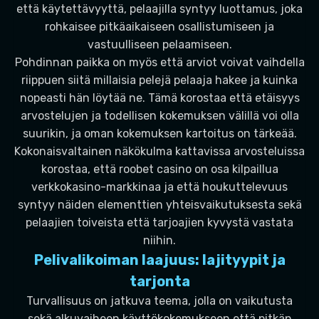
että käytettävyyttä, pelaajilla syntyy luottamus, joka
rohkaisee pitkäaikaiseen osallistumiseen ja
vastuulliseen pelaamiseen.
Pohdinnan paikka on myös että arviot voivat vaihdella
riippuen siitä millaisia pelejä pelaaja hakee ja kuinka
nopeasti hän löytää ne. Tämä korostaa että etäisyys
arvostelujen ja todellisen kokemuksen välillä voi olla
suurikin, ja oman kokemuksen kartoitus on tärkeää.
Kokonaisvaltainen näkökulma kattavissa arvosteluissa
korostaa, että roobet casino on osa kilpaillua
verkkokasino-markkinaa ja että houkuttelevuus
syntyy näiden elementtien yhteisvaikutuksesta sekä
pelaajien toiveista että tarjoajien kyvystä vastata
niihin.
Pelivalikoiman laajuus: lajityypit ja
tarjonta
Turvallisuus on jatkuva teema, jolla on vaikutusta
sekä alkuvaiheen käyttökokemukseen että pitkän