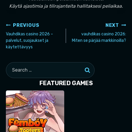
Käytä ajastimia ja tilirajanteita hallitaksesi peliaikaa.
Post
PREVIOUS
NEXT
navigation
Vauhdikas casino 2026 –
vauhdikas casino 2026:
palvelut, suojaukset ja
Miten se pärjää markkinoilla?
käytettävyys
Search
for:
FEATURED GAMES