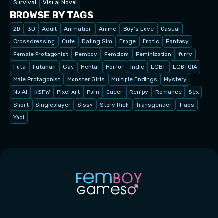
Survival
Visual Novel
BROWSE BY TAGS
2D
3D
Adult
Animation
Anime
Boy's Love
Casual
Crossdressing
Cute
Dating Sim
Eroge
Erotic
Fantasy
Female Protagonist
Femboy
Femdom
Feminization
furry
Futa
Futanari
Gay
Hentai
Horror
Indie
LGBT
LGBTQIA
Male Protagonist
Monster Girls
Multiple Endings
Mystery
No AI
NSFW
Pixel Art
Porn
Queer
Ren'py
Romance
Sex
Short
Singleplayer
Sissy
Story Rich
Transgender
Traps
Yaoi