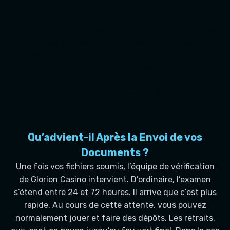
de Rogers, ou d’un autre fournisseur. Relevé de
compte ou de carte de crédit en bonne et due
forme. Avis d’imposition ou de prestation de l’ARC
(Agence du revenu du Canada). Contrat de
location ou bail signé.
Pour le paiement :
Carte bancaire ou de débit
(recto avec une partie des chiffres masquée).
Image de votre compte de wallet électronique
(MuchBetter, ecoPayz) où votre nom est visible.
Qu’advient-il Après la Envoi de vos
Documents ?
Une fois vos fichiers soumis, l’équipe de vérification
de Glorion Casino intervient. D’ordinaire, l’examen
s’étend entre 24 et 72 heures. Il arrive que c’est plus
rapide. Au cours de cette attente, vous pouvez
normalement jouer et faire des dépôts. Les retraits,