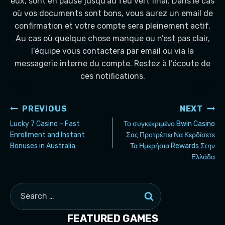
eux, sont en pause jusqu’au feu vert final. Dans le cas
où vos documents sont bons, vous aurez un email de
confirmation et votre compte sera pleinement actif.
Au cas où quelque chose manque ou n’est pas clair,
l’équipe vous contactera par email ou via la
messagerie interne du compte. Restez à l’écoute de
ces notifications.
Post
PREVIOUS
NEXT
navigation
Lucky 7 Casino – Fast
Το συγκεκριμένο Bwin Casino
Enrollment and Instant
Σας Προτρέπει Να Κερδίσετε
Bonuses in Australia
Τα Ημερήσια Rewards Στην
Ελλάδα
Search
for:
FEATURED GAMES