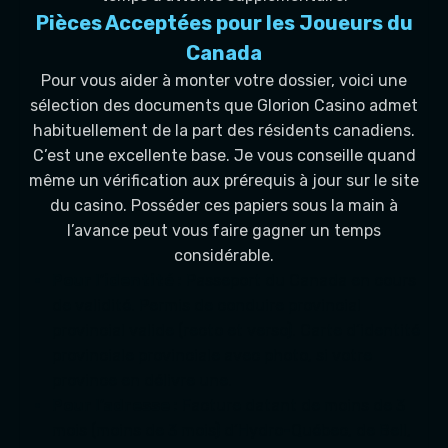
Pièces Acceptées pour les Joueurs du
Canada
Pour vous aider à monter votre dossier, voici une
sélection des documents que Glorion Casino admet
habituellement de la part des résidents canadiens.
C’est une excellente base. Je vous conseille quand
même un vérification aux prérequis à jour sur le site
du casino. Posséder ces papiers sous la main à
l’avance peut vous faire gagner un temps
considérable.
Pour l’identité :
Passeport du Canada en cours
de validité. Permis de conduire provincial
provincial valide (recto et verso). Carte d’identité
provinciale provinciale avec photo, si votre
province en délivre une.
Pour l’adresse :
Facture datant de moins de 3
mois (moins de 3 mois) d’Hydro-Québec, de Bell,