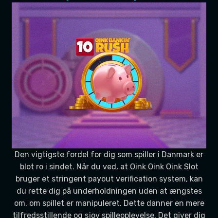
Den vigtigste fordel for dig som spiller i Danmark er
blot ro i sindet. Når du ved, at Oink Oink Oink Slot
bruger et stringent payout verification system, kan
du rette dig på underholdningen uden at ængstes
om, om spillet er manipuleret. Dette danner en mere
tilfredsstillende og sjov spilleoplevelse. Det giver dig