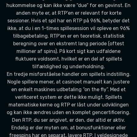
hukommelse og kan ikke være “due” for en gevinst. En
anden myte er, at RTP’en er relevant for korte
sessioner. Hvis et spil har en RTP på 96%, betyder det
ikke, at du i en 1-times spillesession vil opleve en 96%
tilbagebetaling. RTP’en er en teoretisk, statistisk
beregning over en ekstremt lang periode (oftest
millioner af spins). På kort sigt kan udfaldene
fluktuere voldsomt, hvilket er en del af spillets
tilfældighed og underholdning.
En tredje misforståelse handler om spillets indstilling.
Nogle spillere mener, at casinoet manuelt kan justere
en enkelt maskines udbetaling “on the fly”. Med et
verificeret system er dette ikke muligt. Spillets
matematiske kerne og RTP er låst under udviklingen
og kan ikke ændres uden en komplet gencertificering.
Den RTP, du ser angivet, er den, der altid er aktiv.
Endelig er der myten om, at bonusfunktioner eller
freespins har en separat, lavere RTP. I veldesignede