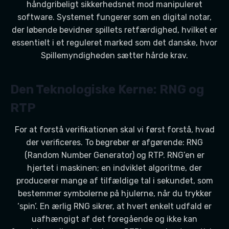
håndgribeligt sikkerhedsnet mod manipuleret
software. Systemet fungerer som en digital notar,
der løbende bevidner spillets retfærdighed, hvilket er
essentielt i et reguleret marked som det danske, hvor
Spillemyndigheden sætter hårde krav.
Den Teknologiske Kerne: RNG og
RTP
For at forstå verifikationen skal vi først forstå, hvad
der verificeres. To begreber er afgørende: RNG
(Random Number Generator) og RTP. RNG’en er
hjertet i maskinen; en indviklet algoritme, der
producerer mange af tilfældige tal i sekundet, som
bestemmer symbolerne på hjulerne, når du trykker
‘spin’. En ærlig RNG sikrer, at hvert enkelt udfald er
uafhængigt af det foregående og ikke kan