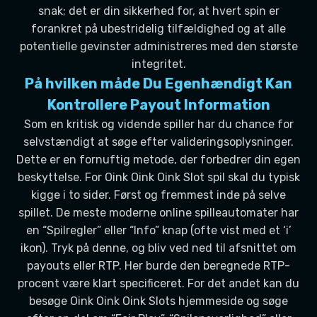
snak; det er din sikkerhed for, at hvert spin er
forankret på ubestridelig tilfældighed og at alle
potentielle gevinster administreres med den største
integritet.
På hvilken måde Du Egenhændigt Kan
Kontrollere Payout Information
Som en kritisk og vidende spiller har du chance for
selvstændigt at søge efter valideringsoplysninger.
Dette er en fornuftig metode, der forbedrer din egen
beskyttelse. For Oink Oink Oink Slot spil skal du typisk
kigge i to sider. Først og fremmest inde på selve
spillet. De meste moderne online spilleautomater har
en “Spilregler” eller “Info” knap (ofte vist med et ‘i’
ikon). Tryk på denne, og bliv ved ned til afsnittet om
payouts eller RTP. Her burde den beregnede RTP-
procent være klart specificeret. For det andet kan du
besøge Oink Oink Oink Slots hjemmeside og søge