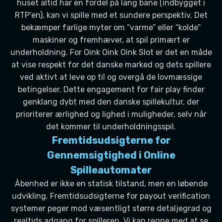
huset altid har en fordel på lang bane (indbygget i
RTP’en), kan vi spille med et sundere perspektiv. Det
bekæmper farlige myter om “varme” eller “kolde”
maskiner og fremhæver, at spil primært er
underholdning. For Oink Oink Oink Slot er det en måde
at vise respekt for det danske marked og dets spillere
ved aktivt at leve op til og overgå de lovmæssige
betingelser. Dette engagement for fair play finder
genklang dybt med den danske spillekultur, der
prioriterer ærlighed og lighed i muligheder, selv når
det kommer til underholdningsspil.
Fremtidsudsigterne for
Gennemsigtighed i Online
Spilleautomater
Åbenhed er ikke en statisk tilstand, men en løbende
udvikling. Fremtidsudsigterne for payout verification
systemer peger mod væsentligt større detaljegrad og
realtids adgang for spilleren. Vi kan regne med at se