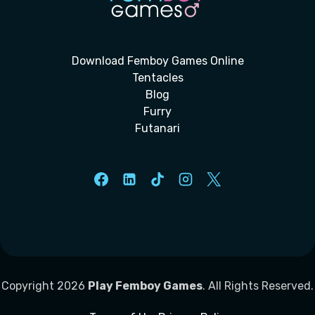
Download Femboy Games Online
Tentacles
Blog
Furry
Futanari
Copyright 2026
Play Femboy Games
. All Rights Reserved.