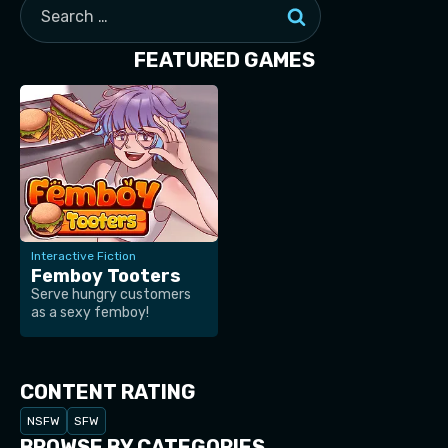
Search
for:
FEATURED GAMES
Interactive Fiction
Femboy Tooters
Serve hungry customers
as a sexy femboy!
CONTENT RATING
NSFW
SFW
BROWSE BY CATEGORIES