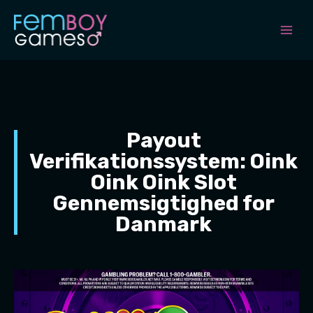
Skip
to
content
Payout
Verifikationssystem: Oink
Oink Oink Slot
Gennemsigtighed for
Danmark