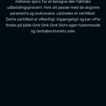
millioner spins for at beregne den faktiske
udbetalingsprocent. Hvis alt passer med de angivne
parametre og lovkravene, udstedes et certifikat.
Dette certifikat er offentligt tilgængeligt og kan ofte
findes på både Oink Oink Oink Slots egen hjemmeside
og testlaboratoriets side.
Ekstern Tredjeparts Revision:
Spillene
gennemgår periodisk gennemtestning af
organisationer som eCOGRA, som er en global
førende inden for spilverifikation. Deres “eCOGRA
Certified” segl er et stærkt tegn på efterlevelse.
RNG Certificering:
Hver individuel
spilleautomats RNG godkendes for at være
komplet tilfældig og uberørt af udefrakommende
faktorer eller forudgående spins.
RTP Verifikation og Offentliggørelse:
Den
beregnede RTP for hvert specifikt spil kontrolleres
og publiseres klart. Oink Oink Oink Slot viser typisk