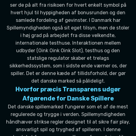
ser de på alt fra risikoen for hvert enkelt symbol på
hvert hjul til hyppigheden af bonusrunden og den
samlede fordeling af gevinster. I Danmark har
Spillemyndigheden også sit eget tilsyn, men de stoler
i høj grad på arbejdet fra disse velkendte,
internationale testhuse. Interaktionen mellem
udbyder (Oink Oink Oink Slot), testhus og den
statslige regulator skaber et trelags
sikkerhedssystem, som i sidste ende værner os, der
spiller. Det er denne kæde af tillidsforhold, der gør
det danske marked så pålideligt.
Hvorfor præcis Transparens udgør
Afgørende for Danske Spillere
Det danske spillemarked fungerer som et af de mest
regulerede og trygge i verden. Spillemyndigheden
håndhæver strikse regler designet til at sikre fair play,
ansvarligt spil og tryghed af spilleren. I denne