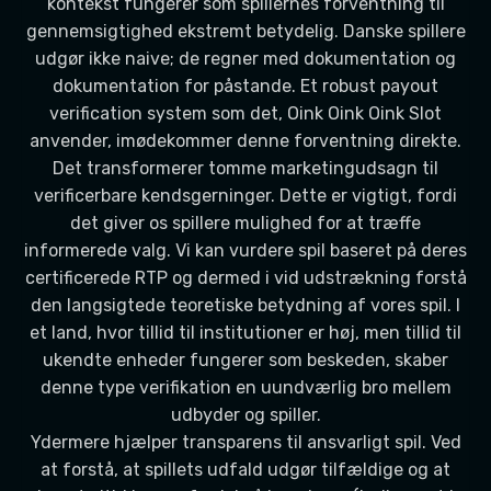
kontekst fungerer som spillernes forventning til
gennemsigtighed ekstremt betydelig. Danske spillere
udgør ikke naive; de regner med dokumentation og
dokumentation for påstande. Et robust payout
verification system som det, Oink Oink Oink Slot
anvender, imødekommer denne forventning direkte.
Det transformerer tomme marketingudsagn til
verificerbare kendsgerninger. Dette er vigtigt, fordi
det giver os spillere mulighed for at træffe
informerede valg. Vi kan vurdere spil baseret på deres
certificerede RTP og dermed i vid udstrækning forstå
den langsigtede teoretiske betydning af vores spil. I
et land, hvor tillid til institutioner er høj, men tillid til
ukendte enheder fungerer som beskeden, skaber
denne type verifikation en uundværlig bro mellem
udbyder og spiller.
Ydermere hjælper transparens til ansvarligt spil. Ved
at forstå, at spillets udfald udgør tilfældige og at