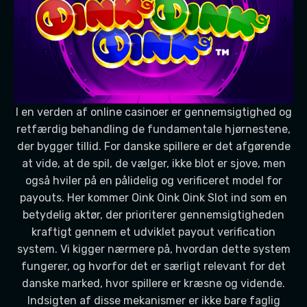
I en verden af online casinoer er gennemsigtighed og
retfærdig behandling de fundamentale hjørnestene,
der bygger tillid. For danske spillere er det afgørende
at vide, at de spil, de vælger, ikke blot er sjove, men
også hviler på en pålidelig og verificeret model for
payouts. Her kommer Oink Oink Oink Slot ind som en
betydelig aktør, der prioriterer gennemsigtigheden
kraftigt gennem et udviklet payout verification
system. Vi kigger nærmere på, hvordan dette system
fungerer, og hvorfor det er særligt relevant for det
danske marked, hvor spillere er kræsne og vidende.
Indsigten af disse mekanismer er ikke bare faglig