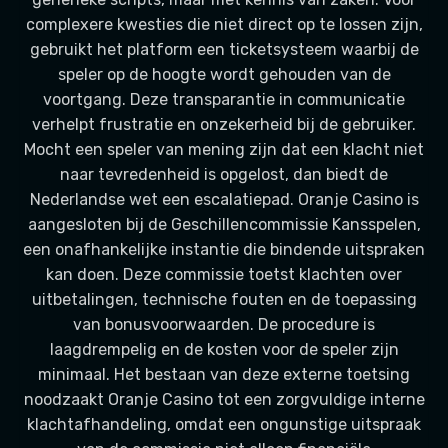
complexere kwesties die niet direct op te lossen zijn,
gebruikt het platform een ticketsysteem waarbij de
speler op de hoogte wordt gehouden van de
voortgang. Deze transparantie in communicatie
verhelpt frustratie en onzekerheid bij de gebruiker.
Mocht een speler van mening zijn dat een klacht niet
naar tevredenheid is opgelost, dan biedt de
Nederlandse wet een escalatiepad. Oranje Casino is
aangesloten bij de Geschillencommissie Kansspelen,
een onafhankelijke instantie die bindende uitspraken
kan doen. Deze commissie toetst klachten over
uitbetalingen, technische fouten en de toepassing
van bonusvoorwaarden. De procedure is
laagdrempelig en de kosten voor de speler zijn
minimaal. Het bestaan van deze externe toetsing
noodzaakt Oranje Casino tot een zorgvuldige interne
klachtafhandeling, omdat een ongunstige uitspraak