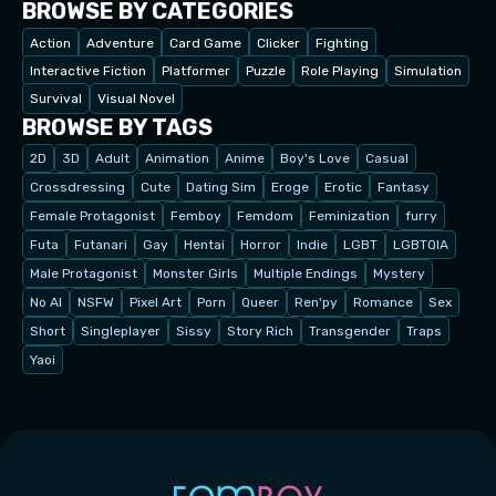
BROWSE BY CATEGORIES
Action
Adventure
Card Game
Clicker
Fighting
Interactive Fiction
Platformer
Puzzle
Role Playing
Simulation
Survival
Visual Novel
BROWSE BY TAGS
2D
3D
Adult
Animation
Anime
Boy's Love
Casual
Crossdressing
Cute
Dating Sim
Eroge
Erotic
Fantasy
Female Protagonist
Femboy
Femdom
Feminization
furry
Futa
Futanari
Gay
Hentai
Horror
Indie
LGBT
LGBTQIA
Male Protagonist
Monster Girls
Multiple Endings
Mystery
No AI
NSFW
Pixel Art
Porn
Queer
Ren'py
Romance
Sex
Short
Singleplayer
Sissy
Story Rich
Transgender
Traps
Yaoi