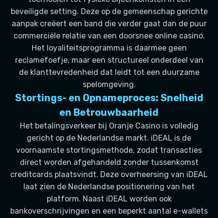
beveiligde setting. Deze op de gemeenschap gerichte
aanpak creëert een band die verder gaat dan de puur
commerciële relatie van een doorsnee online casino.
Het loyaliteitsprogramma is daarmee geen
reclamefoefje, maar een structureel onderdeel van
de klanttevredenheid dat leidt tot een duurzame
spelomgeving.
Stortings- en Opnameproces: Snelheid
en Betrouwbaarheid
Het betalingsverkeer bij Oranje Casino is volledig
gericht op de Nederlandse markt. iDEAL is de
voornaamste stortingsmethode, zodat transacties
direct worden afgehandeld zonder tussenkomst
creditcards plaatsvindt. Deze overheersing van iDEAL
laat zien de Nederlandse positionering van het
platform. Naast iDEAL worden ook
bankoverschrijvingen en een beperkt aantal e-wallets