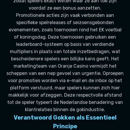
zodat spelers exact weten waar ze aan toe zijn
voordat ze een bonus aanzetten.
Promotionele acties zijn vaak verbonden aan
specifieke spelreleases of seizoensgebonden
evenementen, zoals toernooien rond het EK voetbal
of koningsdag. Deze toernooien gebruiken een
leaderboard-systeem op basis van verdiende
multipliers in plaats van totale inzetbedragen, wat
bescheidenere spelers een billijke kans geeft. Het
marketingteam van Oranje Casino vermijdt het
scheppen van een nep gevoel van urgentie. Oproepen
voor promoties worden via e-mail en de inbox op het
platform verstuurd, maar spelers kunnen zich hier
makkelijk voor afzeggen. Deze respectvolle afstand
tot de speler typeert de Nederlandse benadering van
klantrelaties binnen de gokindustrie.
Verantwoord Gokken als Essentieel
Principe