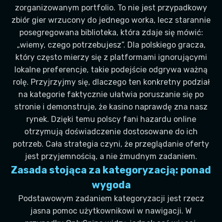
zorganizowanym portfolio. To nie jest przypadkowy
zbiór gier wrzucony do jednego worka, lecz starannie
posegregowana biblioteka, która zdaje się mówić:
„wiemy, czego potrzebujesz”. Dla polskiego gracza,
który często mierzy się z platformami ignorującymi
lokalne preferencje, takie podejście odgrywa ważną
rolę. Przyjrzyjmy się, dlaczego ten konkretny podział
na kategorie faktycznie ułatwia poruszanie się po
stronie i demonstruje, że kasino naprawdę zna nasz
rynek. Dzięki temu polscy fani hazardu online
otrzymują doświadczenie dostosowane do ich
potrzeb. Cała strategia czyni, że przeglądanie oferty
jest przyjemnością, a nie żmudnym zadaniem.
Zasada stojąca za kategoryzacją: ponad
wygoda
Podstawowym zadaniem kategoryzacji jest rzecz
jasna pomoc użytkownikowi w nawigacji. W