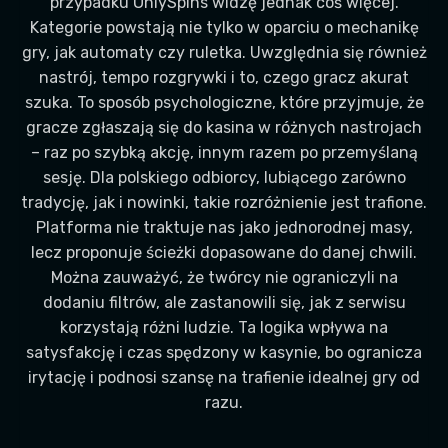
przypadku OnlySpins widzę jednak coś więcej.
Kategorie powstają nie tylko w oparciu o mechanikę
gry, jak automaty czy ruletka. Uwzględnia się również
nastrój, tempo rozgrywki i to, czego gracz akurat
szuka. To sposób psychologiczne, które przyjmuje, że
gracze zgłaszają się do kasina w różnych nastrojach
– raz po szybką akcję, innym razem po przemyślaną
sesję. Dla polskiego odbiorcy, lubiącego zarówno
tradycję, jak i nowinki, takie rozróżnienie jest trafione.
Platforma nie traktuje nas jako jednorodnej masy,
lecz proponuje ścieżki dopasowane do danej chwili.
Można zauważyć, że twórcy nie ograniczyli na
dodaniu filtrów, ale zastanowili się, jak z serwisu
korzystają różni ludzie. Ta logika wpływa na
satysfakcję i czas spędzony w kasynie, bo ogranicza
irytację i podnosi szansę na trafienie idealnej gry od
razu.