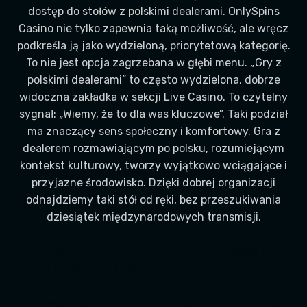
dostęp do stołów z polskimi dealerami. OnlySpins
Casino nie tylko zapewnia taką możliwość, ale wręcz
podkreśla ją jako wydzieloną, priorytetową kategorię.
To nie jest opcja zagrzebana w głębi menu. „Gry z
polskimi dealerami” to często wydzielona, dobrze
widoczna zakładka w sekcji Live Casino. To czytelny
sygnał: „Wiemy, że to dla was kluczowe”. Taki podział
ma znaczący sens społeczny i komfortowy. Gra z
dealerem rozmawiającym po polsku, rozumiejącym
kontekst kulturowy, tworzy wyjątkowo wciągające i
przyjazne środowisko. Dzięki dobrej organizacji
odnajdziemy taki stół od ręki, bez przeszukiwania
dziesiątek międzynarodowych transmisji.
Bezpośredni dostęp do polskiego języka:
Usuwa stres i nieporozumienia, gracz doświadcza
jak w lokalnym kasynie.
Narodowa wspólnota:
Dealerzy nierzadko
nawiązują do polskich realiów, co tworzy lepszą