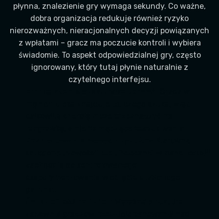
płynna, znalezienie gry wymaga sekundy. Co ważne,
dobra organizacja redukuje również ryzyko
nierozważnych, nieracjonalnych decyzji powiązanych
z wpłatami – gracz ma poczucie kontroli i wybiera
świadomie. To aspekt odpowiedzialnej gry, często
ignorowany, który tutaj płynie naturalnie z
czytelnego interfejsu.
Zmniejszenie czasu poszukiwań:
Gracz w
mgnieniu oka znajduje to, czego szuka, więc
całkowitą energię może przeznaczyć na
rozgrywkę, a nie na męczące poszukiwania.
Eksplorowanie nowych tytułów:
Klarowne
kategorie „Nowości” lub „Polecane” w danej sekcji
zachęcają do kontrolowanego
eksperymentowania w obrębie ulubionego
gatunku.
Świadomość kontroli:
Wyraźna struktura
zapewnia graczowi poczucie panowania nad