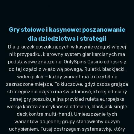
środowiskiem gry, co jest fundamentalne dla
mentalnego komfortu.
Gry stołowe i kasynowe: poszanowanie
dla dziedzictwa i strategii
Dla graczek poszukujących w kasynie czegoś więcej
niż przypadku, klarowny system gier karcianych ma
podstawowe znaczenie. OnlySpins Casino odnosi się
do tej części z właściwą powagą. Ruletki, blackjacki,
wideo poker – każdy wariant ma tu czytelnie
zaznaczone miejsce. To kluczowe, gdyż osoba grająca
strategicznie często ma świadomość, której odmiany
danej gry poszukuje (na przykład ruleta europejska
wersja kontra amerykańska odmiana, blackjack single
deck kontra multi-hand). Umieszczenie tych
wariantów do jednej grupy stanowiłoby dużym
uchybieniem. Tutaj dostrzegam systematykę, który