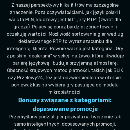
Z naszej perspektywy kilka filtrów ma szczególne
znaczenie. Poza oczywistościami, jak język polski i
waluta PLN, kluczowy jest filtr „Gry RTP” (zwrot dla
gracza). Polacy są coraz bardziej zorientowani i
oczekują wartości. Możliwość sortowania gier według
deklarowanego RTP to wyraz szacunku dla
inteligencji klienta. Równie ważna jest kategoria „Gry
z polskimi dealerami” w sekcji na żywo, która likwiduje
barierę językową i buduje przyjemną atmosferę.
Obecność krajowych metod płatności, takich jak BLIK
czy Przelewy24, też jest odzwierciedlona w ofercie,
ponieważ kasino wybiera gry pasujące do modelu
mikropłatności.
Bonusy związane z kategoriami:
dopasowane promocje
Przemyślany podział gier pozwala na tworzenie tak
samo inteligentnych, dopasowanych promocji.