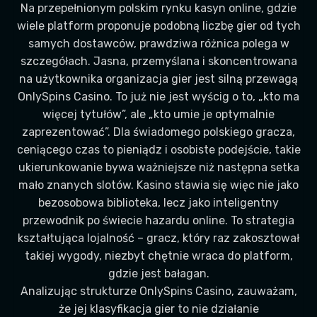
Na przepełnionym polskim rynku kasyn online, gdzie
wiele platform proponuje podobną liczbę gier od tych
samych dostawców, prawdziwa różnica polega w
szczegółach. Jasna, przemyślana i skoncentrowana
na użytkownika organizacja gier jest silną przewagą
OnlySpins Casino. To już nie jest wyścig o to, „kto ma
więcej tytułów”, ale „kto umie je optymalnie
zaprezentować”. Dla świadomego polskiego gracza,
ceniącego czas to pieniądz i osobiste podejście, takie
ukierunkowanie bywa ważniejsze niż następna setka
mało znanych slotów. Kasino stawia się więc nie jako
bezosobowa biblioteka, lecz jako inteligentny
przewodnik po świecie hazardu online. To strategia
kształtująca lojalność – gracz, który raz zakosztował
takiej wygody, niezbyt chętnie wraca do platform,
gdzie jest bałagan.
Analizując strukturze OnlySpins Casino, zauważam,
że jej klasyfikacja gier to nie działanie