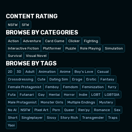
CONTENT RATING
NSFW
SFW
BROWSE BY CATEGORIES
Action
Adventure
Card Game
Clicker
Fighting
Interactive Fiction
Platformer
Puzzle
Role Playing
Simulation
Survival
Visual Novel
BROWSE BY TAGS
2D
3D
Adult
Animation
Anime
Boy's Love
Casual
Crossdressing
Cute
Dating Sim
Eroge
Erotic
Fantasy
Female Protagonist
Femboy
Femdom
Feminization
furry
Futa
Futanari
Gay
Hentai
Horror
Indie
LGBT
LGBTQIA
Male Protagonist
Monster Girls
Multiple Endings
Mystery
No AI
NSFW
Pixel Art
Porn
Queer
Ren'py
Romance
Sex
Short
Singleplayer
Sissy
Story Rich
Transgender
Traps
Yaoi