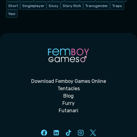
Short
Singleplayer
Sissy
Story Rich
Transgender
Traps
Yaoi
Download Femboy Games Online
Tentacles
Blog
Furry
Futanari