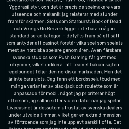
Yggdrasil styr, och det är precis de spelmakare vars
utseende och mekanik jag relaterar med stunder
framför skärmen. Slots som Starburst, Book of Dead
och Vikings Go Berzerk ligger inte bara i någon
standardiserad kategori – de lyfts fram på ett sätt
som antyder att casinot förstår vilka spel som spelats
mest av nordiska spelare genom åren. Även färskare
svenska studios som Push Gaming får gott med
utrymme, vilket indikerar att teamet bakom sajten
regelbundet följer den nordiska marknaden. Men det
är inte bara slots. Jag fann ett bordsspelutbud med
många varianter av blackjack och roulette som är
anpassade för mobil, något jag prioriterar högt
eftersom jag sällan sitter vid en dator när jag spelar.
Livecasinot är dessutom utrustat av svenska dealers
under utvalda timmar, vilket ger en extra dimension
av förtroende som jag inte upplevt särskilt ofta. Det