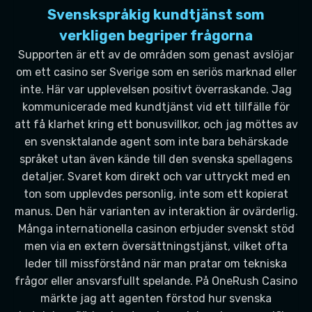
Svenskspråkig kundtjänst som
verkligen begriper frågorna
Supporten är ett av de områden som genast avslöjar
om ett casino ser Sverige som en seriös marknad eller
inte. Här var upplevelsen positivt överraskande. Jag
kommunicerade med kundtjänst vid ett tillfälle för
att få klarhet kring ett bonusvillkor, och jag möttes av
en svensktalande agent som inte bara behärskade
språket utan även kände till den svenska spellagens
detaljer. Svaret kom direkt och var uttryckt med en
ton som upplevdes personlig, inte som ett kopierat
manus. Den här varianten av interaktion är ovärderlig.
Många internationella casinon erbjuder svenskt stöd
men via en extern översättningstjänst, vilket ofta
leder till missförstånd när man pratar om tekniska
frågor eller ansvarsfullt spelande. På OneRush Casino
märkte jag att agenten förstod hur svenska