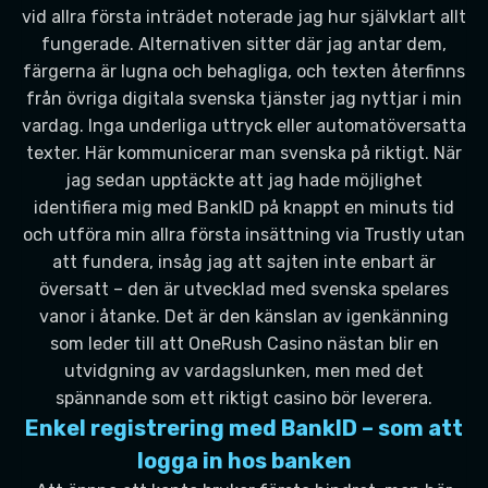
vid allra första inträdet noterade jag hur självklart allt
fungerade. Alternativen sitter där jag antar dem,
färgerna är lugna och behagliga, och texten återfinns
från övriga digitala svenska tjänster jag nyttjar i min
vardag. Inga underliga uttryck eller automatöversatta
texter. Här kommunicerar man svenska på riktigt. När
jag sedan upptäckte att jag hade möjlighet
identifiera mig med BankID på knappt en minuts tid
och utföra min allra första insättning via Trustly utan
att fundera, insåg jag att sajten inte enbart är
översatt – den är utvecklad med svenska spelares
vanor i åtanke. Det är den känslan av igenkänning
som leder till att OneRush Casino nästan blir en
utvidgning av vardagslunken, men med det
spännande som ett riktigt casino bör leverera.
Enkel registrering med BankID – som att
logga in hos banken