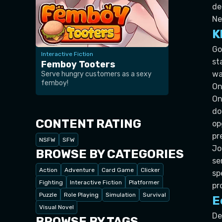
de
Ne
K
Go
Interactive Fiction
st
Femboy Tooters
wa
Serve hungry customers as a sexy
femboy!
On
On
do
CONTENT RATING
op
pr
NSFW
SFW
Jo
BROWSE BY CATEGORIES
se
Action
Adventure
Card Game
Clicker
sp
Fighting
Interactive Fiction
Platformer
pr
Puzzle
Role Playing
Simulation
Survival
E
Visual Novel
De
BROWSE BY TAGS