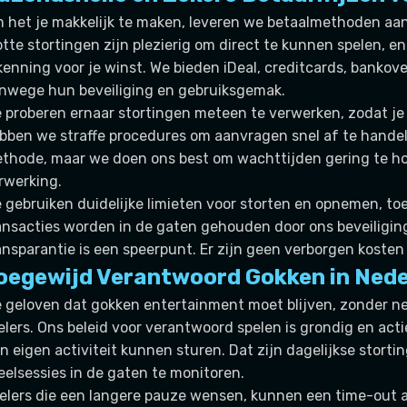
 het je makkelijk te maken, leveren we betaalmethoden aan 
otte stortingen zijn plezierig om direct te kunnen spelen, e
kenning voor je winst. We bieden iDeal, creditcards, bankov
nwege hun beveiliging en gebruiksgemak.
 proberen ernaar stortingen meteen te verwerken, zodat j
bben we straffe procedures om aanvragen snel af te handel
thode, maar we doen ons best om wachttijden gering te ho
rwerking.
 gebruiken duidelijke limieten voor storten en opnemen, toeg
ansacties worden in de gaten gehouden door ons beveiligin
ansparantie is een speerpunt. Er zijn geen verborgen kosten
oegewijd Verantwoord Gokken in Ned
 geloven dat gokken entertainment moet blijven, zonder n
elers. Ons beleid voor verantwoord spelen is grondig en act
n eigen activiteit kunnen sturen. Dat zijn dagelijkse stortin
eelsessies in de gaten te monitoren.
elers die een langere pauze wensen, kunnen een time-out 