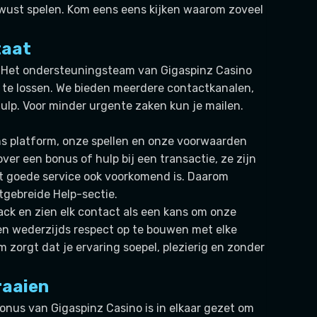
ewust spelen. Kom eens eens kijken waarom zoveel
taat
. Het ondersteuningsteam van Gigaspinz Casino
p te lossen. We bieden meerdere contactkanalen,
hulp. Voor minder urgente zaken kun je mailen.
ns platform, onze spellen en onze voorwaarden
ver een bonus of hulp bij een transactie, ze zijn
at goede service ook voorkomend is. Daarom
tgebreide Help-sectie.
ck en zien elk contact als een kans om onze
 en wederzijds respect op te bouwen met elke
am zorgt dat je ervaring soepel, plezierig en zonder
raaien
onus van Gigaspinz Casino is in elkaar gezet om