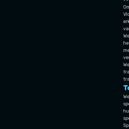
Om
Vl
er
va
We
he
me
ve
We
tr
tr
T
We
sp
hu
sp
Sp