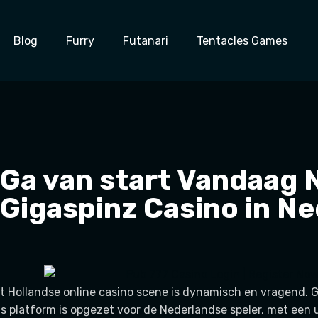
Blog
Furry
Futanari
Tentacles Games
Ga van start Vandaag 
Gigaspinz Casino in N
t Hollandse online casino scene is dynamisch en vragend. G
s platform is opgezet voor de Nederlandse speler, met een