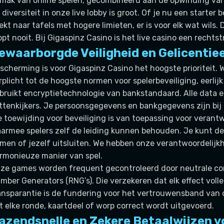
mak van online spelen, gecombineerd aan de opwinding van
 diversiteit in onze live lobby is groot. Of je nu een starter b
ekt naar tafels met hogere limieten, er is voor elk wat wils. 
opt nooit. Bij Gigaspinz Casino is het live casino een rechtst
ewaarborgde Veiligheid en Gelicentiee
scherming is voor Gigaspinz Casino het hoogste prioriteit.
rplicht tot de hoogste normen voor spelerbeveiliging, eerlijk 
bruikt encryptietechnologie van bankstandaard. Alle data en
ttenkijkers. Je persoonsgegevens en bankgegevens zijn bij 
e toewijding voor beveiliging is van toepassing voor veran
armee spelers zelf de leiding kunnen behouden. Je kunt de
men of jezelf uitsluiten. We hebben onze verantwoordelij
rmonieuze manier van spel.
ze games worden frequent gecontroleerd door neutrale con
mber Generators (RNG’s). Die verzekeren dat elk effect volle
ansparantie is de fundering voor het vertrouwensband van o
t elke ronde, kaartdeel of worp correct wordt uitgevoerd.
azendsnelle en Zekere Betaalwijzen v