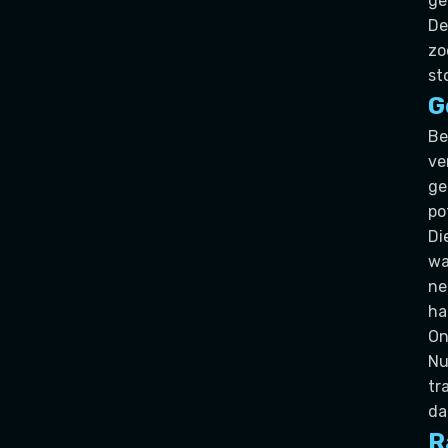
ge
De
zo
st
G
Be
ve
ge
po
Di
wa
ne
ha
On
Nu
tr
da
R