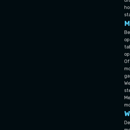
ui
ho
st
M
Be
op
ta
op
Of
mo
ga
We
st
Me
mo
W
De
me