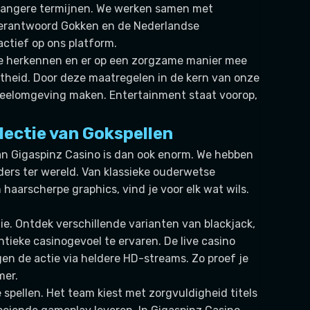
r langere termijnen. We werken samen met
 Verantwoord Gokken en de Nederlandse
actief op ons platform.
te herkennen en er op een zorgzame manier mee
rtheid. Door deze maatregelen in de kern van onze
speelomgeving maken. Entertainment staat voorop,
ectie van Gokspellen
an Gigaspinz Casino is dan ook enorm. We hebben
ders ter wereld. Van klassieke ouderwetse
aarscherpe graphics, vind je voor elk wat wils.
ie. Ontdek verschillende varianten van blackjack,
tieke casinogevoel te ervaren. De live casino
gen de actie via heldere HD-streams. Zo proef je
mer.
spellen. Het team kiest met zorgvuldigheid titels