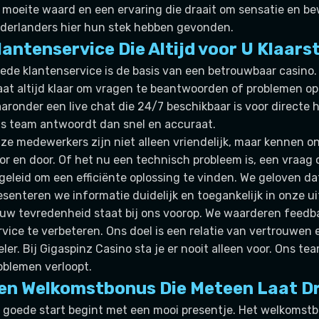
 moeite waard en een ervaring die draait om sensatie en b
derlanders hier hun stek hebben gevonden.
lantenservice Die Altijd voor U Klaars
ede klantenservice is de basis van een betrouwbaar casino
aat altijd klaar om vragen te beantwoorden of problemen o
aronder een live chat die 24/7 beschikbaar is voor directe 
s team antwoordt dan snel en accuraat.
ze medewerkers zijn niet alleen vriendelijk, maar kennen o
or en door. Of het nu een technisch probleem is, een vraag o
geleid om een efficiënte oplossing te vinden. We geloven d
esenteren we informatie duidelijk en toegankelijk in onze ui
uw tevredenheid staat bij ons voorop. We waarderen feedba
rvice te verbeteren. Ons doel is een relatie van vertrouwen
eler. Bij Gigaspinz Casino sta je er nooit alleen voor. Ons te
oblemen verloopt.
en Welkomstbonus Die Meteen Laat D
 goede start begint met een mooi presentje. Het welkomstb