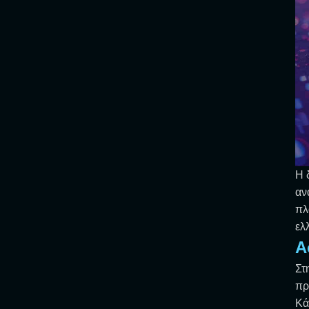
Η 
αν
πλ
ελ
Α
Στ
πρ
Κά