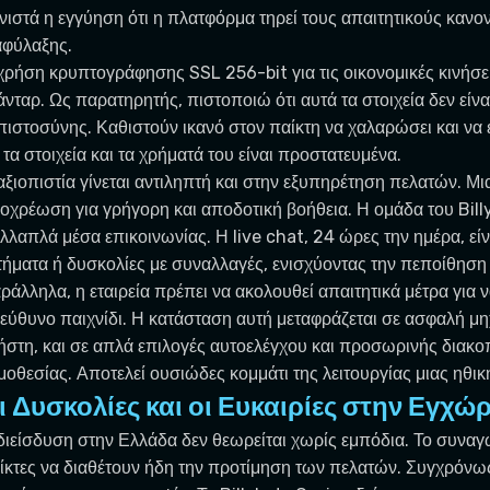
νιστά η εγγύηση ότι η πλατφόρμα τηρεί τους απαιτητικούς κανο
αφύλαξης.
χρήση κρυπτογράφησης SSL 256-bit για τις οικονομικές κινήσεις
άνταρ. Ως παρατηρητής, πιστοποιώ ότι αυτά τα στοιχεία δεν είν
πιστοσύνης. Καθιστούν ικανό στον παίκτη να χαλαρώσει και να ε
ι τα στοιχεία και τα χρήματά του είναι προστατευμένα.
αξιοπιστία γίνεται αντιληπτή και στην εξυπηρέτηση πελατών. 
οχρέωση για γρήγορη και αποδοτική βοήθεια. Η ομάδα του Bill
λλαπλά μέσα επικοινωνίας. Η live chat, 24 ώρες την ημέρα, είν
τήματα ή δυσκολίες με συναλλαγές, ενισχύοντας την πεποίθηση 
ράλληλα, η εταιρεία πρέπει να ακολουθεί απαιτητικά μέτρα για 
εύθυνο παιχνίδι. Η κατάσταση αυτή μεταφράζεται σε ασφαλή μη
ήστη, και σε απλά επιλογές αυτοελέγχου και προσωρινής διακο
μοθεσίας. Αποτελεί ουσιώδες κομμάτι της λειτουργίας μιας ηθική
ι Δυσκολίες και οι Ευκαιρίες στην Εγχώ
διείσδυση στην Ελλάδα δεν θεωρείται χωρίς εμπόδια. Το συναγω
ίκτες να διαθέτουν ήδη την προτίμηση των πελατών. Συγχρόνως