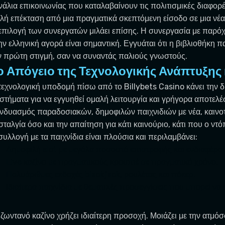
νάλια επικοινωνίας που καταλαβαίνουν τις πολιτισμικές διαφορ
λή επέκταση από μια πραγματικά σκεπτόμενη είσοδο σε μια νέ
επιλογή των συνεργατών μιλάει επίσης. Η συνεργασία με παρόχ
ην ελληνική αγορά είναι σημαντική. Εγγυάται ότι η βιβλιοθήκη π
ν πρώτη στιγμή, σαν να συναντάς παλιούς γνωστούς.
ο Απόγειο της Τεχνολογικής Ανάπτυξης
τεχνολογική υποδομή πίσω από το Billybets Casino κάνει την 
στήματα για να εγγυηθεί ομαλή λειτουργία και γρήγορα αποτελέσμ
νδυασμός παραδοσιακών, δημοφιλών παιχνιδιών με νέα, καινοτ
σταλγία όσο και την απαίτηση για κάτι καινούριο, κάτι που ο ντό
συλλογή με τα παιχνίδια είναι πλούσια και περιλαμβάνει:
Δημοφιλή slot με μεγάλα ποσοστά επιστροφής και ενδιαφέρο
Live καζίνο με πραγματικούς κρουπιέ σε πραγματικό χρόνο.
Πολυάριθμες εκδοχές blackjack, ρουλέτας και πόκερ.
Ιδιαίτερα παιχνίδια με θεματικές προσεγγίσεις που μπορεί να
 ζωντανό καζίνο χρήζει ιδιαίτερη προσοχή. Μοιάζει με την ατμό