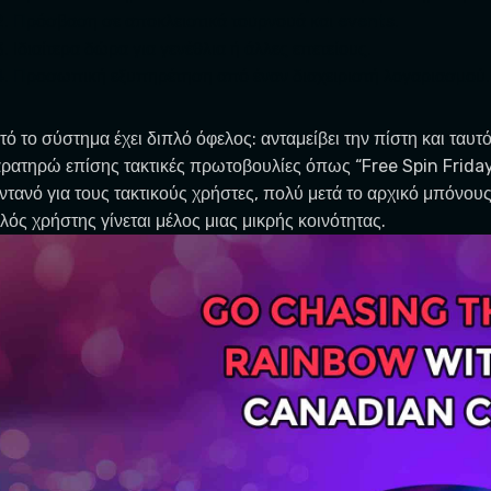
Πρόσβαση σε αποκλειστικά τουρνουά και events.
Ιδιαίτερα δώρα για γενέθλια ή άλλες επετείους.
Προσωπική εξυπηρέτηση από έναν διαχειριστή λογαριασμού.
τό το σύστημα έχει διπλό όφελος: ανταμείβει την πίστη και τα
ρατηρώ επίσης τακτικές πρωτοβουλίες όπως “Free Spin Friday
ντανό για τους τακτικούς χρήστες, πολύ μετά το αρχικό μπόνους
λός χρήστης γίνεται μέλος μιας μικρής κοινότητας.