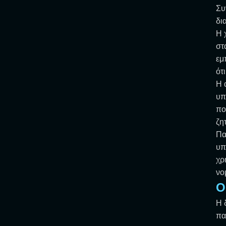
Συ
δι
Η 
στ
εμ
ότ
Η 
υπ
πο
ζη
Πα
υπ
χρ
νο
Ο
Η 
πα