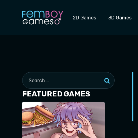
Skip
to
2D Games
3D Games
content
Search
for:
FEATURED GAMES