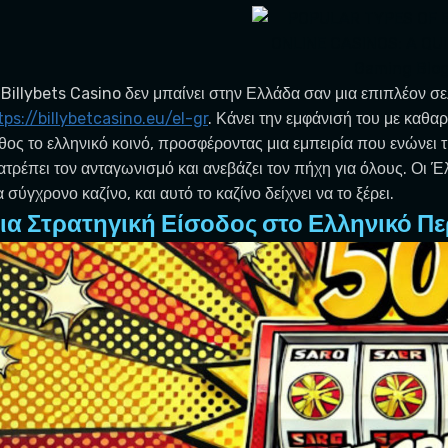
 Billybets Casino δεν μπαίνει στην Ελλάδα σαν μια επιπλέον σε
tps://billybetcasino.eu/el-gr
. Κάνει την εμφάνισή του με καθ
θος το ελληνικό κοινό, προσφέροντας μια εμπειρία που ενώνει τ
ατρέπει τον ανταγωνισμό και ανεβάζει τον πήχη για όλους. Οι
α σύγχρονο καζίνο, και αυτό το καζίνο δείχνει να το ξέρει.
ια Στρατηγική Είσοδος στο Ελληνικό Π