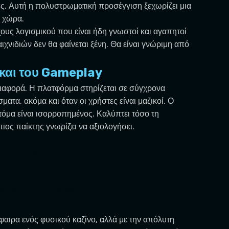
ές. Αυτή η πολυστρωματική προσέγγιση ξεχωρίζει μια
α χώρα.
ους λογισμικού που είναι ήδη γνωστοί και αγαπητοί
αιχνιδιών δεν θα φαίνεται ξένη. Θα είναι γνώριμη από
 και του Gameplay
διαφορά. Η πλατφόρμα στηρίζεται σε σύγχρονα
ατα, ακόμα και όταν οι χρήστες είναι μαζικοί. Ο
όμα είναι ισορροπημένος. Καλύπτει τόσο τη
πιος παίκτης γνωρίζει να αξιολογήσει.
ντα μπόνους.
 αρμόζουν με ελληνικά γούστα.
σφαιρα ενός φυσικού καζίνο, αλλά με την απόλυτη