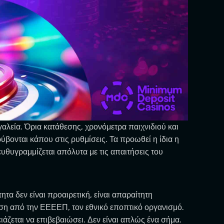
αλεία. Όρια κατάθεσης, χρονόμετρα παιχνιδιού και
ύβονται κάπου στις ρυθμίσεις. Τα προωθεί η ίδια η
ευθυγραμμίζεται απόλυτα με τις απαιτήσεις του
ητα δεν είναι προαιρετική, είναι απαραίτητη
ιση από την ΕΕΕΕΠ, τον εθνικό εποπτικό οργανισμό.
ιάζεται να επιβεβαιώσει. Δεν είναι απλώς ένα σήμα.