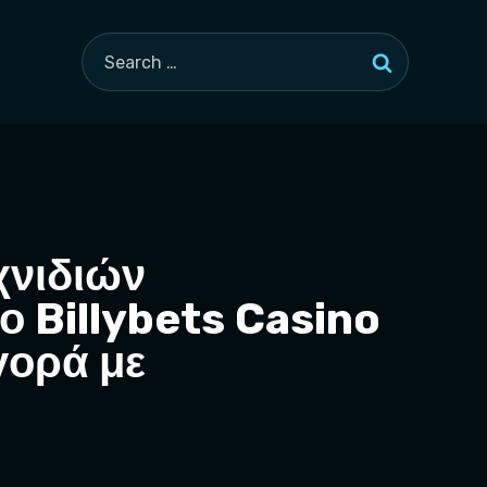
Search
for:
χνιδιών
ο Billybets Casino
γορά με