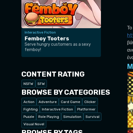
Το
Interactive Fiction
ht
Femboy Tooters
βά
Serve hungry customers as a sexy
femboy!
αν
έν
Μ
CONTENT RATING
NSFW
SFW
BROWSE BY CATEGORIES
Action
Adventure
Card Game
Clicker
Fighting
Interactive Fiction
Platformer
Puzzle
Role Playing
Simulation
Survival
Visual Novel
BROWSE BY TAGS