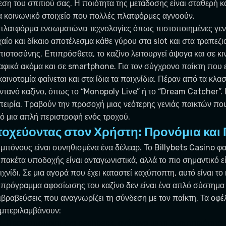
εση του σπιτιού σας. Η ποιότητα της μετάδοσης είναι σταθερή κ
α κοινωνικό στοιχείο που πολλές πλατφόρμες αγνοούν.
πλατφόρμα ενσωματώνει τεχνολογίες όπως πιστοποιημένες γενν
χαίο και δίκαιο αποτέλεσμα κάθε γύρου στα slot και στα τραπεζια
πιστοσύνης. Επιπρόσθετα, το καζίνο λειτουργεί άψογα και σε κι
αφικά ακόμα και σε smartphone. Για τον σύγχρονο παίκτη που εί
καινοτομία φαίνεται και στα ίδια τα παιχνίδια. Πέραν από τα 
ντανό καζίνο, όπως το “Monopoly Live” ή το “Dream Catcher”. Π
πειρία. Τραβούν την προσοχή μιας νεότερης γενιάς παικτών που
ό μια απλή περιστροφή ενός τροχού.
τοχεύοντας στον Χρήστη: Προνόμια κα
 μπόνους είναι συνηθισμένα ένα δέλεαρ. Το Billybets Casino φαί
 πακέτα υποδοχής είναι ανταγωνιστικά, αλλά το πιο σημαντικό είν
ιχνίδι. Σε μια αγορά που έχει καταστεί καχύποπτη, αυτό είναι το
 πρόγραμμα αφοσίωσης του καζίνο δεν είναι ένα απλό σύστημα 
ιβραβεύσεις που αναγνωρίζει τη σύνδεση με τον παίκτη. Τα οφέ
μπεριλαμβάνουν:
Προσωποποιημένα cashback, ανάλογα με τη δραστηριότητά 