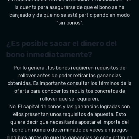
la cuenta para asegurarse de que el bono se ha
canjeado y de que no se está participando en modo
“sin bonos”.
¿Es posible sacar el dinero del
bono inmediatamente?
Por lo general, los bonos requieren requisitos de
rollover antes de poder retirar las ganancias
obtenidas. Es importante consultar los términos de la
oferta para conocer los requisitos concretos de
rollover que se requieren.
No. El capital de bonos y las ganancias logradas con
ellos presentan unos requisitos de apuesta. Esto
quiere decir que necesitarás apostar el importe del
bono un número determinado de veces en juegos
elegibles antes de que las ganancias se conviertan en