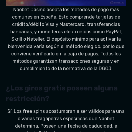
Naobet Casino acepta los métodos de pago más
comunes en España. Esto comprende tarjetas de
crédito/débito Visa y Mastercard, transferencias
bancarias, y monederos electrónicos como PayPal,
Skrill o Neteller. El depósito mínimo para activar la
bienvenida varía según el método elegido, por lo que
conviene verificarlo en la caja de pagos. Todos los
métodos garantizan transacciones seguras y en
cumplimiento de la normativa de la DGOJ.
¿Los giros gratis poseen alguna
restricción?
Sí. Los free spins acostumbran a ser válidos para una
o varias tragaperras específicas que Naobet
determina. Poseen una fecha de caducidad, a