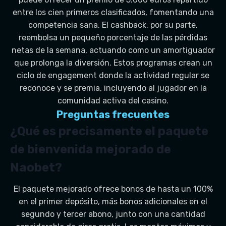
entre los cien primeros clasificados, fomentando una
competencia sana. El cashback, por su parte,
reembolsa un pequeño porcentaje de las pérdidas
netas de la semana, actuando como un amortiguador
que prolonga la diversión. Estos programas crean un
ciclo de engagement donde la actividad regular se
reconoce y se premia, incluyendo al jugador en la
comunidad activa del casino.
Preguntas frecuentes
¿Qué es precisamente el paquete
de bienvenida mejorado de
Naobet?
El paquete mejorado ofrece bonos de hasta un 100%
en el primer depósito, más bonos adicionales en el
segundo y tercer abono, junto con una cantidad