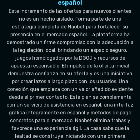
español
Este incremento de las ofertas para nuevos clientes
no es un hecho aislado. Forma parte de una
estrategia completa de Naobet para fortalecer su
presencia en el mercado español. La plataforma ha
demostrado un firme compromiso con la adecuación a
la legislación local, brindando un espacio seguro,
juegos homologados por la DGOJ y recursos de
apuesta responsable. El impulso de la oferta inicial
demuestra confianza en su oferta y es una iniciativa
por crear lazos a largo plazo con los usuarios. Una
conexión que empieza con un valor añadido evidente
desde el primer contacto. Esta plan se complementa
con un servicio de asistencia en español, una interfaz
gráfica íntegramente en español y métodos de pago
concretos para el mercado. Naobet elimina trabas y
favorece una experiencia ágil. La casa sabe que la
lealtad se construye iniciando con una primera