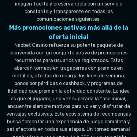
imagen fuerte y preservándola con un servicio
constante y transparente en todas las
comunicaciones siguientes.
Más promociones activas más allá de la
oferta inicial
Naobet Casino refuerza su potente paquete de
bienvenida con un conjunto activo de promociones
recurrentes para usuarios ya registrados. Estas
abarcan torneos en tragaperras con premios en
metálico, ofertas de recarga los fines de semana,
bonos por pérdidas o cashback, y programas de
fidelidad que premian la actividad constante. La idea
es que el jugador, una vez superada la fase inicial,
encuentre siempre motivos para volver y disfrutar de
ventajas exclusivas. Este ecosistema de recompensas
busca fomentar una experiencia de juego completa y
satisfactoria en todas sus etapas. Un torneo semanal
puede ofrecer un premio de 5.000 euros repartido