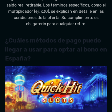
saldo real retirable. Los términos específicos, como el
multiplicador (ej. x30), se explican en detalle en las
condiciones de la oferta. Su cumplimiento es
obligatorio para cualquier retiro.
¿Cuáles métodos de pago puedo
llegar a usar para optar al bono en
España?