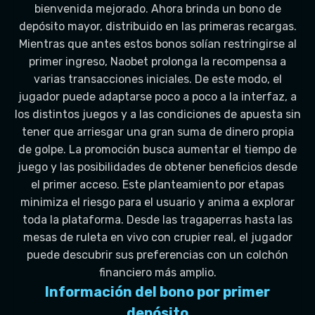
bienvenida mejorado. Ahora brinda un bono de
depósito mayor, distribuido en las primeras recargas.
Mientras que antes estos bonos solían restringirse al
primer ingreso, Naobet prolonga la recompensa a
varias transacciones iniciales. De este modo, el
jugador puede adaptarse poco a poco a la interfaz, a
los distintos juegos y a las condiciones de apuesta sin
tener que arriesgar una gran suma de dinero propia
de golpe. La promoción busca aumentar el tiempo de
juego y las posibilidades de obtener beneficios desde
el primer acceso. Este planteamiento por etapas
minimiza el riesgo para el usuario y anima a explorar
toda la plataforma. Desde las tragaperras hasta las
mesas de ruleta en vivo con crupier real, el jugador
puede descubrir sus preferencias con un colchón
financiero más amplio.
Información del bono por primer
depósito