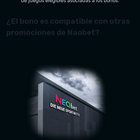
de juegos elegibles asociadas a los bonos.
¿El bono es compatible con otras
promociones de Naobet?