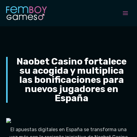
Skip
to
content
Naobet Casino fortalece
su acogida y multiplica
las bonificaciones para
nuevos jugadores en
España
El apuestas digitales en España se transforma una