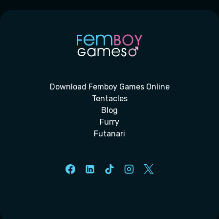
Download Femboy Games Online
Tentacles
Blog
Furry
Futanari