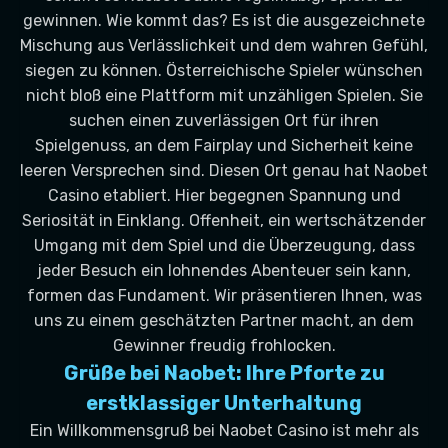
gewinnen. Wie kommt das? Es ist die ausgezeichnete
Mischung aus Verlässlichkeit und dem wahren Gefühl,
siegen zu können. Österreichische Spieler wünschen
nicht bloß eine Plattform mit unzähligen Spielen. Sie
suchen einen zuverlässigen Ort für ihren
Spielgenuss, an dem Fairplay und Sicherheit keine
leeren Versprechen sind. Diesen Ort genau hat Naobet
Casino etabliert. Hier begegnen Spannung und
Seriosität in Einklang. Offenheit, ein wertschätzender
Umgang mit dem Spiel und die Überzeugung, dass
jeder Besuch ein lohnendes Abenteuer sein kann,
formen das Fundament. Wir präsentieren Ihnen, was
uns zu einem geschätzten Partner macht, an dem
Gewinner freudig frohlocken.
Grüße bei Naobet: Ihre Pforte zu
erstklassiger Unterhaltung
Ein Willkommensgruß bei Naobet Casino ist mehr als