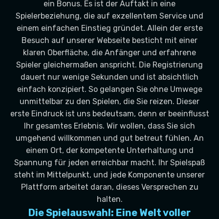
ein Bonus. Es ist der Auftakt in eine
Spielerbeziehung, die auf exzellentem Service und
einem einfachen Einstieg gründet. Allein der erste
Besuch auf unserer Webseite besticht mit einer
klaren Oberfläche, die Anfänger und erfahrene
Spieler gleichermaßen anspricht. Die Registrierung
dauert nur wenige Sekunden und ist absichtlich
einfach konzipiert. So gelangen Sie ohne Umwege
unmittelbar zu den Spielen, die Sie reizen. Dieser
erste Eindruck ist uns bedeutsam, denn er beeinflusst
Ihr gesamtes Erlebnis. Wir wollen, dass Sie sich
umgehend willkommen und gut betreut fühlen. An
einem Ort, der kompetente Unterhaltung und
Spannung für jeden erreichbar macht. Ihr Spielspaß
steht im Mittelpunkt, und jede Komponente unserer
Plattform arbeitet daran, dieses Versprechen zu
halten.
Die Spielauswahl: Eine Welt voller