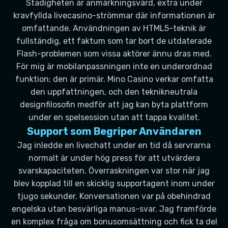
Stadigheten är anmärkningsvärd, extra under
kravfyllda livecasino-strömmar där informationen är
omfattande. Användningen av HTML5-teknik är
fullständig, ett faktum som tar bort de utdaterade
Flash-problemen som vissa aktörer ännu dras med.
För mig är mobilanpassningen inte en underordnad
funktion; den är primär. Mino Casino verkar omfatta
den uppfattningen, och den teknikneutrala
designfilosofin medför att jag kan byta plattform
under en spelsession utan att tappa kvalitet.
Support som Begriper Användaren
Jag inledde en livechatt under en tid då servrarna
normalt är under hög press för att utvärdera
svarskapaciteten. Överraskningen var stor när jag
blev kopplad till en skicklig supportagent inom under
tjugo sekunder. Konversationen var på obehindrad
engelska utan besvärliga manus-svar. Jag framförde
en komplex fråga om bonusomsättning och fick ta del