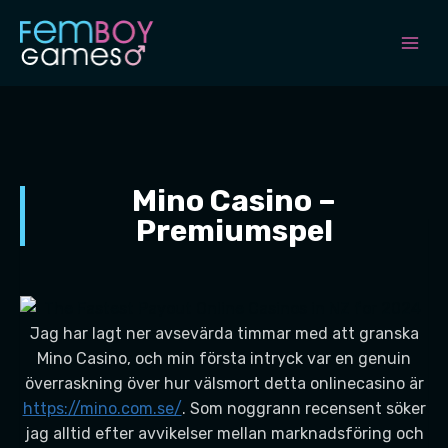
Skip
to
content
Mino Casino –
Premiumspel
Jag har lagt ner avsevärda timmar med att granska
Mino Casino, och min första intryck var en genuin
överraskning över hur välsmort detta onlinecasino är
https://mino.com.se/
. Som noggrann recensent söker
jag alltid efter avvikelser mellan marknadsföring och