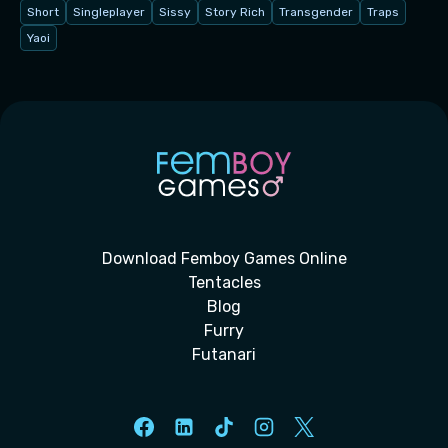
Short
Singleplayer
Sissy
Story Rich
Transgender
Traps
Yaoi
Download Femboy Games Online
Tentacles
Blog
Furry
Futanari