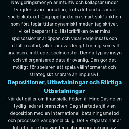
Navigeringsmenyn är intuitiv och kollapsar under
tyngden av information, trots det omfattande
spelbiblioteket. Jag upptäckte en smart sökfunktion
som förutspår titlar dynamiskt medan jag skriver,
vilket besparar tid. Historikfliken över mina
spelsessioner är öppen och visar varje insats och
utfall i realtid, vilket är ovärderligt för mig som vill
analysera mitt eget spelmönster. Denna typ av insyn
och välorganiserad data är ovanlig. Den gör det
möjligt för spelaren att spela välinformerat och
strategiskt snarare än impulsivt.
Depositioner, Utbetalningar och Riktiga
Utbetalningar
När det gäller om finansiella flöden är Mino Casino en
tydlig ledare i branschen. Jag startade själv en
deposition med en internationell betalningsmetod
och processen var ögonblicklig. Det viktigaste här är
löftet om riktiga vinster, och min granskning av