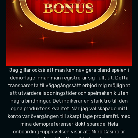
Jag gillar också att man kan navigera bland spelen i
demo-läge innan man registrerar sig fullt ut. Detta
transparenta tillvägagångssätt erbjöd mig möjlighet
att utvärdera laddningstider och spelmekanik utan
några bindningar. Det indikerar en stark tro till den
egna produktens kvalitet. När jag väl skapade mitt
konto var övergången till skarpt läge problemfri, med
mina demopreferenser klokt sparade. Hela
onboarding-upplevelsen visar att Mino Casino är