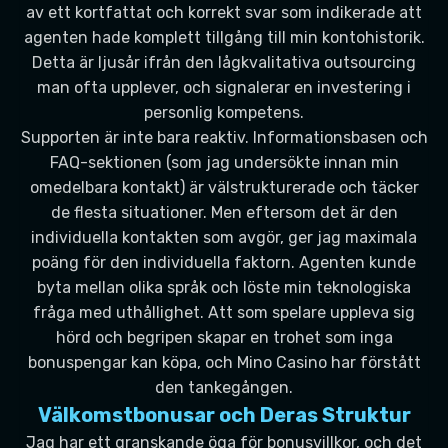
av ett kortfattat och korrekt svar som indikerade att
agenten hade komplett tillgång till min kontohistorik.
Detta är ljusår ifrån den lågkvalitativa outsourcing
man ofta upplever, och signalerar en investering i
personlig kompetens.
Supporten är inte bara reaktiv. Informationsbasen och
FAQ-sektionen (som jag undersökte innan min
omedelbara kontakt) är välstrukturerade och täcker
de flesta situationer. Men eftersom det är den
individuella kontakten som avgör, ger jag maximala
poäng för den individuella faktorn. Agenten kunde
byta mellan olika språk och löste min teknologiska
fråga med uthållighet. Att som spelare uppleva sig
hörd och begripen skapar en trohet som inga
bonuspengar kan köpa, och Mino Casino har förstått
den tankegången.
Välkomstbonusar och Deras Struktur
Jag har ett granskande öga för bonusvillkor, och det