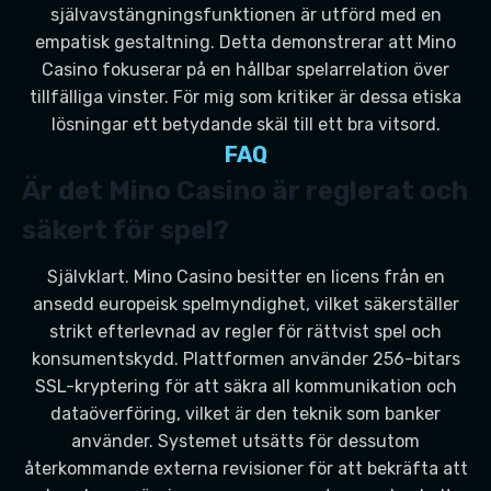
självavstängningsfunktionen är utförd med en
empatisk gestaltning. Detta demonstrerar att Mino
Casino fokuserar på en hållbar spelarrelation över
tillfälliga vinster. För mig som kritiker är dessa etiska
lösningar ett betydande skäl till ett bra vitsord.
FAQ
Är det Mino Casino är reglerat och
säkert för spel?
Självklart. Mino Casino besitter en licens från en
ansedd europeisk spelmyndighet, vilket säkerställer
strikt efterlevnad av regler för rättvist spel och
konsumentskydd. Plattformen använder 256-bitars
SSL-kryptering för att säkra all kommunikation och
dataöverföring, vilket är den teknik som banker
använder. Systemet utsätts för dessutom
återkommande externa revisioner för att bekräfta att