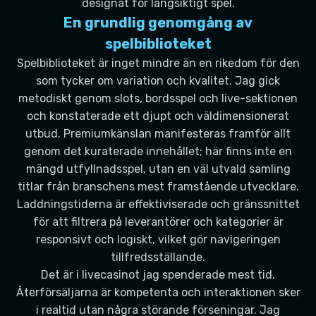
designat för långsiktigt spel.
En grundlig genomgång av
spelbiblioteket
Spelbiblioteket är inget mindre än en rikedom för den
som tycker om variation och kvalitet. Jag gick
metodiskt genom slots, bordsspel och live-sektionen
och konstaterade ett djupt och väldimensionerat
utbud. Premiumkänslan manifesteras framför allt
genom det kuraterade innehållet; här finns inte en
mängd utfyllnadsspel, utan en väl utvald samling
titlar från branschens mest framstående utvecklare.
Laddningstiderna är effektiviserade och gränssnittet
för att filtrera på leverantörer och kategorier är
responsivt och logiskt, vilket gör navigeringen
tillfredsställande.
Det är i livecasinot jag spenderade mest tid.
Återförsäljarna är kompetenta och interaktionen sker
i realtid utan några störande förseningar. Jag