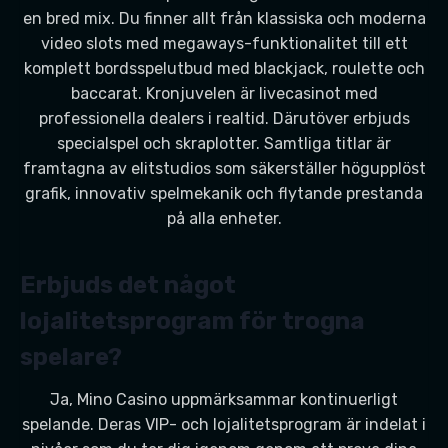
en bred mix. Du finner allt från klassiska och moderna
video slots med megaways-funktionalitet till ett
komplett bordsspelutbud med blackjack, roulette och
baccarat. Kronjuvelen är livecasinot med
professionella dealers i realtid. Därutöver erbjuds
specialspel och skraplotter. Samtliga titlar är
framtagna av elitstudios som säkerställer högupplöst
grafik, innovativ spelmekanik och flytande prestanda
på alla enheter.
Erbjuds det något
lojalitetsprogram för trogna
spelare?
Ja, Mino Casino uppmärksammar kontinuerligt
spelande. Deras VIP- och lojalitetsprogram är indelat i