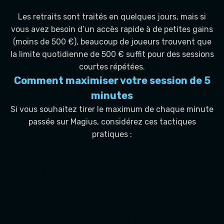
Les retraits sont traités en quelques jours, mais si
vous avez besoin d’un accès rapide à de petites gains
(moins de 500 €), beaucoup de joueurs trouvent que
la limite quotidienne de 500 € suffit pour des sessions
courtes répétées.
Comment maximiser votre session de 5
minutes
Si vous souhaitez tirer le maximum de chaque minute
passée sur Magius, considérez ces tactiques
pratiques :
Stratégie de sortie anticipée :
Fixez un
objectif de gains (par exemple, doubler votre
mise) et quittez dès que vous l’atteignez.
Vérification de bust :
Si vous perdez trois spins
consécutifs sur un slot à haute volatilité,
envisagez de changer de jeu.
Pari en burst :
Augmentez la mise uniquement