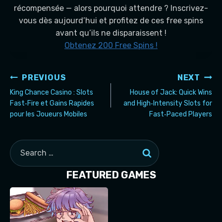
récompensée — alors pourquoi attendre ? Inscrivez-
vous dès aujourd’hui et profitez de ces free spins
avant qu’ils ne disparaissent !
Obtenez 200 Free Spins !
Post
PREVIOUS
NEXT
navigation
King Chance Casino : Slots
House of Jack: Quick Wins
Fast‑Fire et Gains Rapides
and High‑Intensity Slots for
pour les Joueurs Mobiles
Fast‑Paced Players
Search
for:
FEATURED GAMES