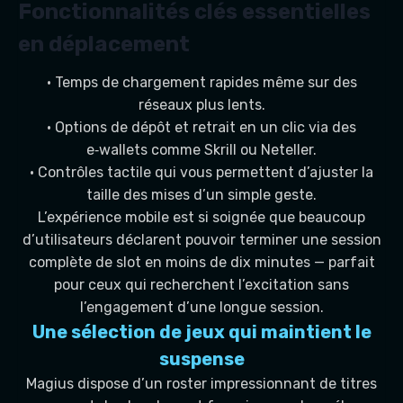
Fonctionnalités clés essentielles
en déplacement
• Temps de chargement rapides même sur des
réseaux plus lents.
• Options de dépôt et retrait en un clic via des
e‑wallets comme Skrill ou Neteller.
• Contrôles tactile qui vous permettent d’ajuster la
taille des mises d’un simple geste.
L’expérience mobile est si soignée que beaucoup
d’utilisateurs déclarent pouvoir terminer une session
complète de slot en moins de dix minutes — parfait
pour ceux qui recherchent l’excitation sans
l’engagement d’une longue session.
Une sélection de jeux qui maintient le
suspense
Magius dispose d’un roster impressionnant de titres