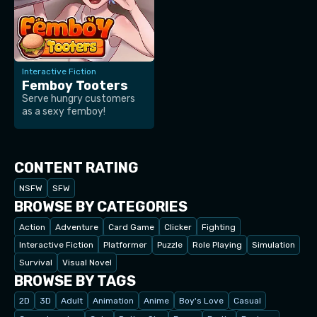
Interactive Fiction
Femboy Tooters
Serve hungry customers
as a sexy femboy!
CONTENT RATING
NSFW
SFW
BROWSE BY CATEGORIES
Action
Adventure
Card Game
Clicker
Fighting
Interactive Fiction
Platformer
Puzzle
Role Playing
Simulation
Survival
Visual Novel
BROWSE BY TAGS
2D
3D
Adult
Animation
Anime
Boy's Love
Casual