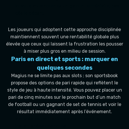
lorsque vous obtenez un gain intermédiaire, pas
dès le départ.
Les joueurs qui adoptent cette approche disciplinée
maintiennent souvent une rentabilité globale plus
élevée que ceux qui laissent la frustration les pousser
à miser plus gros en milieu de session.
Paris en direct et sports : marquer en
quelques secondes
Magius ne se limite pas aux slots ; son sportsbook
propose des options de pari rapide qui reflètent le
style de jeu à haute intensité. Vous pouvez placer un
pari de cinq minutes sur le prochain but d’un match
de football ou un gagnant de set de tennis et voir le
résultat immédiatement après l’événement.
Marchés de pari rapides avec mises à jour
instantanées des cotes.