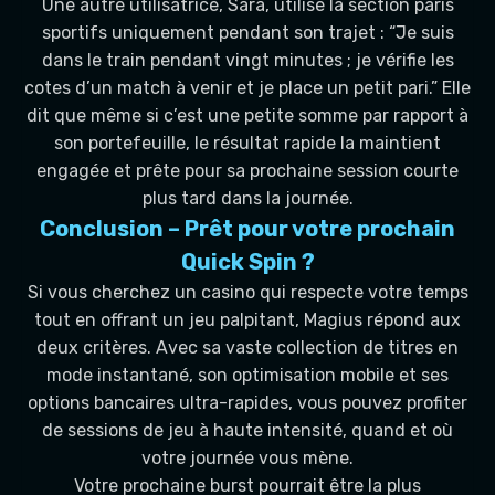
Une autre utilisatrice, Sara, utilise la section paris
sportifs uniquement pendant son trajet : “Je suis
dans le train pendant vingt minutes ; je vérifie les
cotes d’un match à venir et je place un petit pari.” Elle
dit que même si c’est une petite somme par rapport à
son portefeuille, le résultat rapide la maintient
engagée et prête pour sa prochaine session courte
plus tard dans la journée.
Conclusion – Prêt pour votre prochain
Quick Spin ?
Si vous cherchez un casino qui respecte votre temps
tout en offrant un jeu palpitant, Magius répond aux
deux critères. Avec sa vaste collection de titres en
mode instantané, son optimisation mobile et ses
options bancaires ultra-rapides, vous pouvez profiter
de sessions de jeu à haute intensité, quand et où
votre journée vous mène.
Votre prochaine burst pourrait être la plus