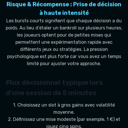
Risque & Récompense : Prise de décision
à haute intensité
Les bursts courts signifient que chaque décision a du
poids. Au lieu d’étaler un bankroll sur plusieurs heures,
les joueurs optent pour de petites mises qui
permettent une expérimentation rapide avec
différents jeux ou stratégies. La pression
psychologique est plus forte car vous avez un temps
limité pour ajuster votre approche.
Flux décisionnel typique lors
d’une session de 5 minutes
1. Choisissez un slot à gros gains avec volatilité
moyenne.
2. Définissez une mise modeste (par exemple, 1 €) et
jouez cinq spins.