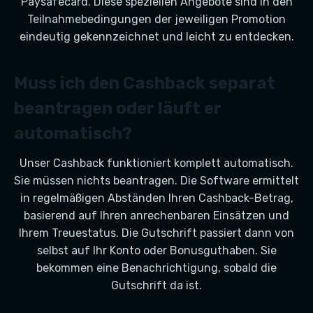
Paysafecard. Diese speziellen Angebote sind in den
Teilnahmebedingungen der jeweiligen Promotion
eindeutig gekennzeichnet und leicht zu entdecken.
Muss ich den Cashback separat
beantragen oder läuft er
automatisch?
Unser Cashback funktioniert komplett automatisch.
Sie müssen nichts beantragen. Die Software ermittelt
in regelmäßigen Abständen Ihren Cashback-Betrag,
basierend auf Ihren anrechenbaren Einsätzen und
Ihrem Treuestatus. Die Gutschrift passiert dann von
selbst auf Ihr Konto oder Bonusguthaben. Sie
bekommen eine Benachrichtigung, sobald die
Gutschrift da ist.