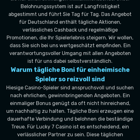
Belohnungssystem ist auf Langfristigkeit
abgestimmt und führt Sie Tag für Tag. Das Angebot
für Deutschland enthält tägliche Aktionen,
verlässliches Cashback und regelmäßige
Promotionen, die Ihr Spielerlebnis steigern. Wir wollen,
dass Sie sich bei uns wertgeschätzt empfinden. Ein
verantwortungsvoller Umgang mit allen Angeboten
ist für uns dabei selbstverständlich.
Warum tägliche Boni für einheimische
Spieler so reizvoll sind
Hiesige Casino-Spieler sind anspruchsvoll und suchen
nach ehrlichen, gewinnbringenden Angeboten. Ein
einmaliger Bonus genügt da oft nicht hinreichend,
um nachhaltig zu halten. Tägliche Boni erzeugen eine
dauerhafte Verbindung und belohnen die beständige
Treue. Für Lucky 7 Casino ist es entscheidend, ein
verlässlicher Partner zu sein. Diese täglichen