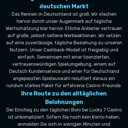
deutschen Markt
Das Rennen in Deutschland ist groß. Wir stechen
hervor durch unser Augenmerk auf tägliche
Wertschätzung klar hervor. Etliche Anbieter vertrauen
auf große, jedoch seltene Werbeaktionen. Wir setzen
auf eine zuverlässige, tägliche Beziehung zu unseren
Nutzern. Unser Cashback-Modell ist freigiebig und
einfach. Gemeinsam mit einer lizenzierten,
vertrauenswürdigen Spielumgebung, einem auf
Deutsch Kundenservice und einer für Deutschland
angepassten Spielauswahl resultiert daraus ein
rundum starkes Paket für erfahrene Casino-Freunde.
Ihre Route zu den alltäglichen
Belohnungen
Der Einstieg zu den täglichen Boni bei Lucky 7 Casino
ist unkompliziert. Sofern Sie noch kein Konto haben,
anmelden Sie sich in wenigen Minuten und