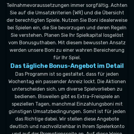
Teilnahmevoraussetzungen immer sorgfältig. Achten
Sie auf die Umsatzkriterien (WR) und die Übersicht
der berechtigten Spiele. Nutzen Sie Boni idealerweise
bei Spielen ein, die Sie bevorzugen und deren Regeln
Sie verstehen. Planen Sie Ihr Spielkapital losgelöst
vom Bonusguthaben. Mit diesem bewussten Ansatz
werden unsere Boni zu einer wahren Bereicherung
für Ihr Spiel.
Das tägliche Bonus-Angebot im Detail
Das Programm ist so gestaltet, dass für jeden
Wochentag ein passender Anreiz lockt. Die Aktionen
unterscheiden sich, um diverse Spielvorlieben zu
bedienen. Bisweilen gibt es Extra-Freispiele an
speziellen Tagen, manchmal Einzahlungsboni mit
günstigen Umsatzbedingungen. Somit ist für jeden
das Richtige dabei. Wir stellen diese Angebote
deutlich und nachvollziehbar in Ihrem Spielerkonto
und auf der Promotionsseite an. Auf diese Weise