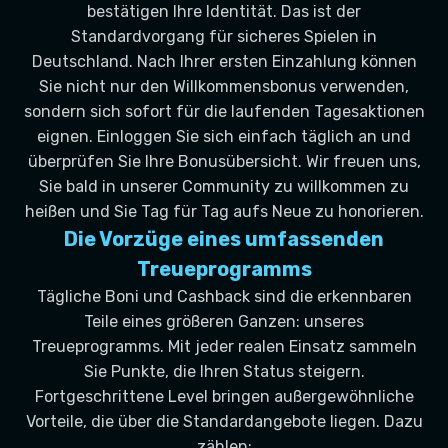
bestätigen Ihre Identität. Das ist der
Standardvorgang für sicheres Spielen in
Deutschland. Nach Ihrer ersten Einzahlung können
Sie nicht nur den Willkommensbonus verwenden,
sondern sich sofort für die laufenden Tagesaktionen
eignen. Einloggen Sie sich einfach täglich an und
überprüfen Sie Ihre Bonusübersicht. Wir freuen uns,
Sie bald in unserer Community zu willkommen zu
heißen und Sie Tag für Tag aufs Neue zu honorieren.
Die Vorzüge eines umfassenden
Treueprogramms
Tägliche Boni und Cashback sind die erkennbaren
Teile eines größeren Ganzen: unseres
Treueprogramms. Mit jeder realen Einsatz sammeln
Sie Punkte, die Ihren Status steigern.
Fortgeschrittene Level bringen außergewöhnliche
Vorteile, die über die Standardangebote liegen. Dazu
zählen: