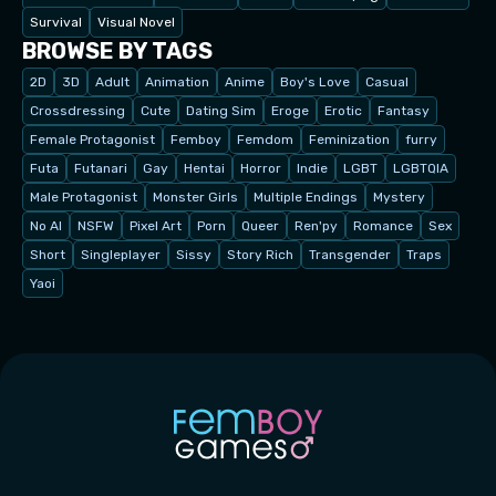
Survival
Visual Novel
BROWSE BY TAGS
2D
3D
Adult
Animation
Anime
Boy's Love
Casual
Crossdressing
Cute
Dating Sim
Eroge
Erotic
Fantasy
Female Protagonist
Femboy
Femdom
Feminization
furry
Futa
Futanari
Gay
Hentai
Horror
Indie
LGBT
LGBTQIA
Male Protagonist
Monster Girls
Multiple Endings
Mystery
No AI
NSFW
Pixel Art
Porn
Queer
Ren'py
Romance
Sex
Short
Singleplayer
Sissy
Story Rich
Transgender
Traps
Yaoi