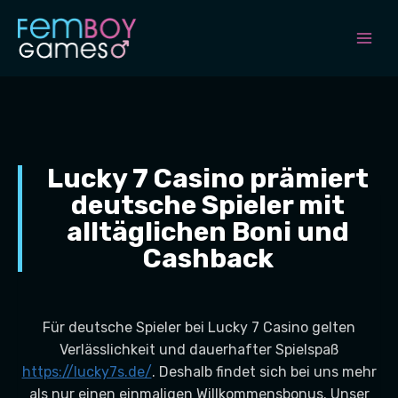
Skip
to
content
Lucky 7 Casino prämiert
deutsche Spieler mit
alltäglichen Boni und
Cashback
Für deutsche Spieler bei Lucky 7 Casino gelten
Verlässlichkeit und dauerhafter Spielspaß
https://lucky7s.de/
. Deshalb findet sich bei uns mehr
als nur einen einmaligen Willkommensbonus. Unser