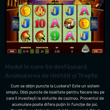
Modul în care Se desfășoară
Acumularea de Unități și Trepte
Cum se obțin puncte la Luckera? Este un sistem
simplu. Obții puncte de loialitate pentru fiecare leu pe
care îl investești la sloturile de cazinou. Procentul de
acumulare poate difera puțin în funcție de joc.