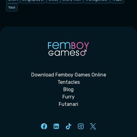
Yaoi
Download Femboy Games Online
Tentacles
Blog
Furry
Futanari