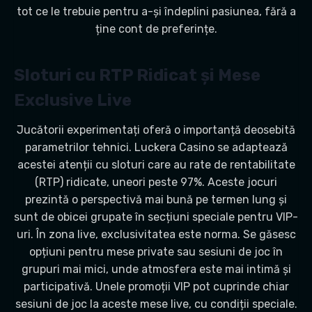
tot ce le trebuie pentru a-și îndeplini pasiunea, fără a
ține cont de preferințe.
Sloturi cu RTP Ridicat și Mese
Exclusive Live
Jucătorii experimentați oferă o importanță deosebită
parametrilor tehnici. Luckera Casino se adaptează
acestei atenții cu sloturi care au rate de rentabilitate
(RTP) ridicate, uneori peste 97%. Aceste jocuri
prezintă o perspectivă mai bună pe termen lung și
sunt de obicei grupate în secțiuni speciale pentru VIP-
uri. În zona live, exclusivitatea este norma. Se găsesc
opțiuni pentru mese private sau sesiuni de joc în
grupuri mai mici, unde atmosfera este mai intimă și
participativă. Unele promoții VIP pot cuprinde chiar
sesiuni de joc la aceste mese live, cu condiții speciale.