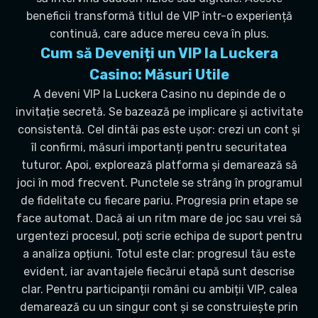
beneficii transformă titlul de VIP într-o experiență
continuă, care aduce mereu ceva în plus.
Cum să Deveniți un VIP la Luckera
Casino: Măsuri Utile
A deveni VIP la Luckera Casino nu depinde de o
invitație secretă. Se bazează pe implicare și activitate
consistentă. Cel dintâi pas este ușor: crezi un cont și
îl confirmi, măsuri importanți pentru securitatea
tuturor. Apoi, explorează platforma și demarează să
joci în mod frecvent. Punctele se strâng în programul
de fidelitate cu fiecare pariu. Progresia prin etape se
face automat. Dacă ai un ritm mare de joc sau vrei să
urgentezi procesul, poți scrie echipa de suport pentru
a analiza opțiuni. Totul este clar: progresul tău este
evident, iar avantajele fiecărui etapă sunt descrise
clar. Pentru participanții români cu ambiții VIP, calea
demarează cu un singur cont și se construiește prin