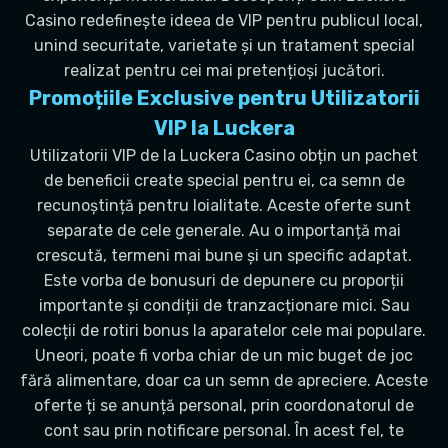
Casino redefinește ideea de VIP pentru publicul local,
unind securitate, varietate și un tratament special
realizat pentru cei mai pretențioși jucători.
Promoțiile Exclusive pentru Utilizatorii
VIP la Luckera
Utilizatorii VIP de la Luckera Casino obțin un pachet
de beneficii create special pentru ei, ca semn de
recunoștință pentru loialitate. Aceste oferte sunt
separate de cele generale. Au o importanță mai
crescută, termeni mai bune și un specific adaptat.
Este vorba de bonusuri de depunere cu proporții
importante și condiții de tranzacționare mici. Sau
colecții de rotiri bonus la aparatelor cele mai populare.
Uneori, poate fi vorba chiar de un mic buget de joc
fără alimentare, doar ca un semn de apreciere. Aceste
oferte ți se anunță personal, prin coordonatorul de
cont sau prin notificare personal. În acest fel, te