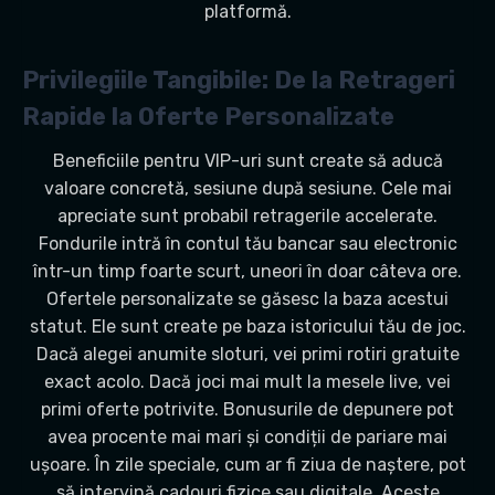
platformă.
Privilegiile Tangibile: De la Retrageri
Rapide la Oferte Personalizate
Beneficiile pentru VIP-uri sunt create să aducă
valoare concretă, sesiune după sesiune. Cele mai
apreciate sunt probabil retragerile accelerate.
Fondurile intră în contul tău bancar sau electronic
într-un timp foarte scurt, uneori în doar câteva ore.
Ofertele personalizate se găsesc la baza acestui
statut. Ele sunt create pe baza istoricului tău de joc.
Dacă alegei anumite sloturi, vei primi rotiri gratuite
exact acolo. Dacă joci mai mult la mesele live, vei
primi oferte potrivite. Bonusurile de depunere pot
avea procente mai mari și condiții de pariare mai
ușoare. În zile speciale, cum ar fi ziua de naștere, pot
să intervină cadouri fizice sau digitale. Aceste