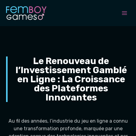
Skip
to
content
Le Renouveau de
l’Investissement Gamblé
en Ligne : La Croissance
des Plateformes
Innovantes
Au fil des années, l’industrie du jeu en ligne a connu
une transformation profonde, marquée par une