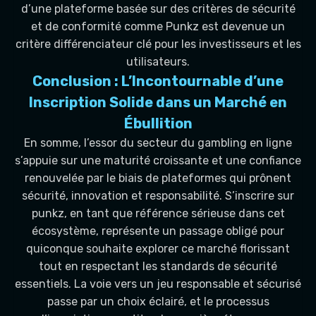
d’une plateforme basée sur des critères de sécurité
et de conformité comme Punkz est devenue un
critère différenciateur clé pour les investisseurs et les
utilisateurs.
Conclusion : L’Incontournable d’une
Inscription Solide dans un Marché en
Ébullition
En somme, l’essor du secteur du gambling en ligne
s’appuie sur une maturité croissante et une confiance
renouvelée par le biais de plateformes qui prônent
sécurité, innovation et responsabilité. S’inscrire sur
punkz, en tant que référence sérieuse dans cet
écosystème, représente un passage obligé pour
quiconque souhaite explorer ce marché florissant
tout en respectant les standards de sécurité
essentiels. La voie vers un jeu responsable et sécurisé
passe par un choix éclairé, et le processus