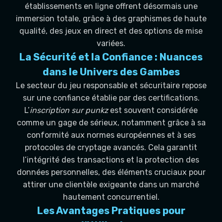
établissements en ligne offrent désormais une
immersion totale, grâce à des graphismes de haute
qualité, des jeux en direct et des options de mise
variées.
La Sécurité et la Confiance : Nuances
dans le Univers des Gambes
Le secteur du jeu responsable et sécuritaire repose
sur une confiance établie par des certifications.
L’
inscription sur punkz
est souvent considérée
comme un gage de sérieux, notamment grâce à sa
conformité aux normes européennes et à ses
protocoles de cryptage avancés. Cela garantit
l’intégrité des transactions et la protection des
données personnelles, des éléments cruciaux pour
attirer une clientèle exigeante dans un marché
hautement concurrentiel.
Les Avantages Pratiques pour