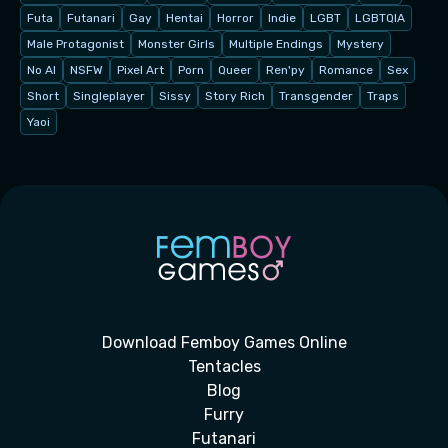
Futa
Futanari
Gay
Hentai
Horror
Indie
LGBT
LGBTQIA
Male Protagonist
Monster Girls
Multiple Endings
Mystery
No AI
NSFW
Pixel Art
Porn
Queer
Ren'py
Romance
Sex
Short
Singleplayer
Sissy
Story Rich
Transgender
Traps
Yaoi
Download Femboy Games Online
Tentacles
Blog
Furry
Futanari