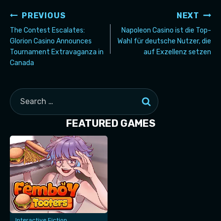
Post
PREVIOUS
NEXT
navigation
The Contest Escalates:
Napoleon Casino ist die Top-
Glorion Casino Announces
Wahl für deutsche Nutzer, die
Tournament Extravaganza in
auf Exzellenz setzen
Canada
Search
for:
FEATURED GAMES
Interactive Fiction