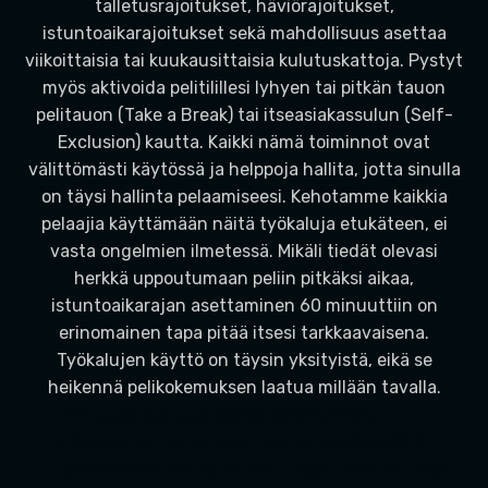
talletusrajoitukset, häviörajoitukset,
istuntoaikarajoitukset sekä mahdollisuus asettaa
viikoittaisia tai kuukausittaisia kulutuskattoja. Pystyt
myös aktivoida pelitilillesi lyhyen tai pitkän tauon
pelitauon (Take a Break) tai itseasiakassulun (Self-
Exclusion) kautta. Kaikki nämä toiminnot ovat
välittömästi käytössä ja helppoja hallita, jotta sinulla
on täysi hallinta pelaamiseesi. Kehotamme kaikkia
pelaajia käyttämään näitä työkaluja etukäteen, ei
vasta ongelmien ilmetessä. Mikäli tiedät olevasi
herkkä uppoutumaan peliin pitkäksi aikaa,
istuntoaikarajan asettaminen 60 minuuttiin on
erinomainen tapa pitää itsesi tarkkaavaisena.
Työkalujen käyttö on täysin yksityistä, eikä se
heikennä pelikokemuksen laatua millään tavalla.
Talletusrajoitus:
Säädä päivittäinen,
viikoittainen tai kuukautinen enimmäismäärä,
jonka verran voit tallettaa tilillesi. Tämä on tapa