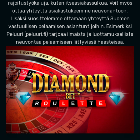
rajoitustyökaluja, kuten itseasiakassulkua. Voit myös
ottaa yhteyttä asiakastukeemme neuvonantoon.
Lisäksi suosittelemme ottamaan yhteyttä Suomen
vastuullisen pelaamisen asiantuntijoihin. Esimerkiksi
Peluuri (peluuri.fi) tarjoaa ilmaista ja luottamuksellista
neuvontaa pelaamiseen liittyvissä haasteissa.