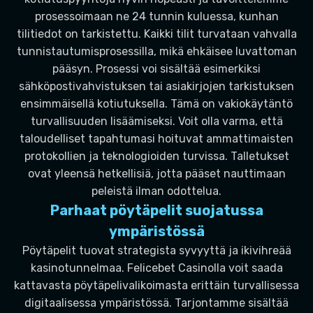
prosessoimaan ne 24 tunnin kuluessa, kunhan
tilitiedot on tarkistettu. Kaikki tilit turvataan vahvalla
tunnistautumisprosessilla, mikä ehkäisee luvattoman
pääsyn. Prosessi voi sisältää esimerkiksi
sähköpostivahvistuksen tai asiakirjojen tarkistuksen
ensimmäisellä kotiutuksella. Tämä on vakiokäytäntö
turvallisuuden lisäämiseksi. Voit olla varma, että
taloudelliset tapahtumasi hoituvat ammattimaisten
protokollien ja teknologioiden turvissa. Talletukset
ovat yleensä hetkellisiä, jotta pääset nauttimaan
peleistä ilman odottelua.
Parhaat pöytäpelit suojatussa
ympäristössä
Pöytäpelit tuovat strategista syvyyttä ja ikivihreää
kasinotunnelmaa. Felicebet Casinolla voit saada
kattavasta pöytäpelivalikoimasta erittäin turvallisessa
digitaalisessa ympäristössä. Tarjontamme sisältää