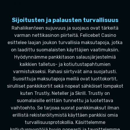
aikana.
Sijoitusten ja palausten turvallisuus
Rahaliikenteen sujuvuus ja suojaus ovat tärkeitä
varman nettikasinon piirteitä. Felicebet Casino
esittelee laajan joukon turvallisia maksutapoja, jotka
on laadittu suomalaisten käyttäjien vaatimuksiin.
Hyödynnämme pankkitason salausjärjestelmiä
kaikkien talletus- ja kotiutustapahtumien
varmistukseksi. Rahasi siirtyvät aina suojatusti.
Suosittuja maksutapoja meillä ovat luottokortit,
sirulliset pankkikortit sekä nopeat sähköiset lompakot
kuten Trustly, Neteller ja Skrill. Trustly on
suomalaisille erittäin tunnettu ja luotettava
vaihtoehto. Se tarjoaa suorat pankkimaksut ilman
erillistä rekisteröitymistä käyttäen pankkisi omia
turvallisuusprotokollia. Käsittelemme
kotiutuspyyntöjä hyvin nopeasti ja tavoittelemme