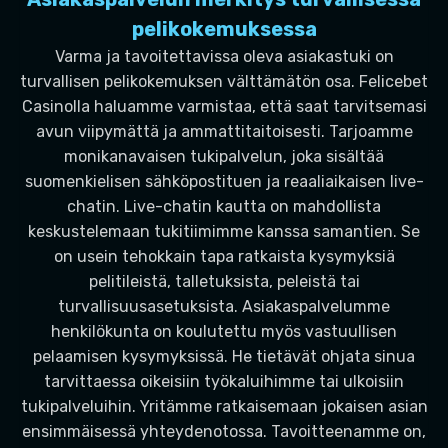
pelikokemuksessa
Varma ja tavoitettavissa oleva asiakastuki on
turvallisen pelikokemuksen välttämätön osa. Felicebet
Casinolla haluamme varmistaa, että saat tarvitsemasi
avun viipymättä ja ammattitaitoisesti. Tarjoamme
monikanavaisen tukipalvelun, joka sisältää
suomenkielisen sähköpostituen ja reaaliaikaisen live-
chatin. Live-chatin kautta on mahdollista
keskustelemaan tukitiimimme kanssa samantien. Se
on usein tehokkain tapa ratkaista kysymyksiä
pelitileistä, talletuksista, peleistä tai
turvallisuusasetuksista. Asiakaspalvelumme
henkilökunta on koulutettu myös vastuullisen
pelaamisen kysymyksissä. He tietävät ohjata sinua
tarvittaessa oikeisiin työkaluihimme tai ulkoisiin
tukipalveluihin. Yritämme ratkaisemaan jokaisen asian
ensimmäisessä yhteydenotossa. Tavoitteenamme on,