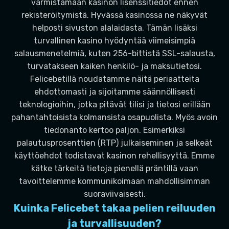
varmistamaan kasinon lisenssitiedot ennen
rekisteröitymistä. Hyvässä kasinossa ne näkyvät
helposti sivuston alalaidasta. Tämän lisäksi
turvallinen kasino hyödyntää viimeisimpiä
salausmenetelmiä, kuten 256-bittistä SSL-salausta,
turvatakseen kaiken henkilö- ja maksutietosi.
Felicebetillä noudatamme näitä periaatteita
ehdottomasti ja sijoitamme säännöllisesti
teknologioihin, jotka pitävät tilisi ja tietosi erillään
pahantahtoisista kolmansista osapuolista. Myös avoin
tiedonanto kertoo paljon. Esimerkiksi
palautusprosenttien (RTP) julkaiseminen ja selkeät
käyttöehdot todistavat kasinon rehellisyyttä. Emme
kätke tärkeitä tietoja pienellä präntillä vaan
tavoittelemme kommunikoimaan mahdollisimman
suoraviivaisesti.
Kuinka Felicebet takaa pelien reiluuden
ja turvallisuuden?