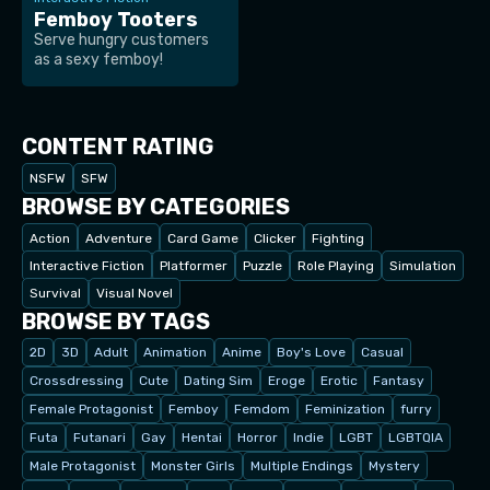
Femboy Tooters
Serve hungry customers
as a sexy femboy!
CONTENT RATING
NSFW
SFW
BROWSE BY CATEGORIES
Action
Adventure
Card Game
Clicker
Fighting
Interactive Fiction
Platformer
Puzzle
Role Playing
Simulation
Survival
Visual Novel
BROWSE BY TAGS
2D
3D
Adult
Animation
Anime
Boy's Love
Casual
Crossdressing
Cute
Dating Sim
Eroge
Erotic
Fantasy
Female Protagonist
Femboy
Femdom
Feminization
furry
Futa
Futanari
Gay
Hentai
Horror
Indie
LGBT
LGBTQIA
Male Protagonist
Monster Girls
Multiple Endings
Mystery