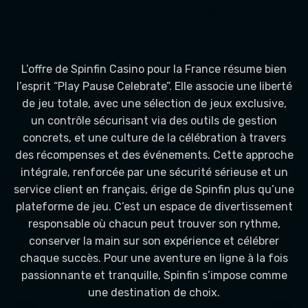
votre activité et conserver une vision claire de
vos mouvements.
L’offre de Spinfin Casino pour la France résume bien
l’esprit “Play Pause Celebrate”. Elle associe une liberté
de jeu totale, avec une sélection de jeux exclusive,
un contrôle sécurisant via des outils de gestion
concrets, et une culture de la célébration à travers
des récompenses et des événements. Cette approche
intégrale, renforcée par une sécurité sérieuse et un
service client en français, érige de Spinfin plus qu’une
plateforme de jeu. C’est un espace de divertissement
responsable où chacun peut trouver son rythme,
conserver la main sur son expérience et célébrer
chaque succès. Pour une aventure en ligne à la fois
passionnante et tranquille, Spinfin s’impose comme
une destination de choix.