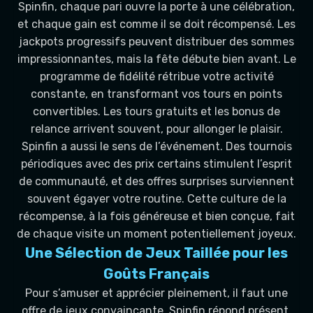
Spinfin, chaque pari ouvre la porte à une célébration,
et chaque gain est comme il se doit récompensé. Les
jackpots progressifs peuvent distribuer des sommes
impressionnantes, mais la fête débute bien avant. Le
programme de fidélité rétribue votre activité
constante, en transformant vos tours en points
convertibles. Les tours gratuits et les bonus de
relance arrivent souvent, pour allonger le plaisir.
Spinfin a aussi le sens de l’événement. Des tournois
périodiques avec des prix certains stimulent l’esprit
de communauté, et des offres surprises surviennent
souvent égayer votre routine. Cette culture de la
récompense, à la fois généreuse et bien conçue, fait
de chaque visite un moment potentiellement joyeux.
Une Sélection de Jeux Taillée pour les
Goûts Français
Pour s’amuser et apprécier pleinement, il faut une
offre de jeux convaincante. Spinfin répond présent,