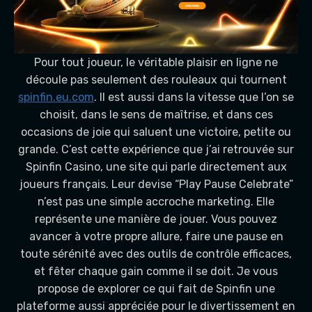
Pour tout joueur, le véritable plaisir en ligne ne
découle pas seulement des rouleaux qui tournent
spinfin.eu.com
. Il est aussi dans la vitesse que l’on se
choisit, dans le sens de maîtrise, et dans ces
occasions de joie qui saluent une victoire, petite ou
grande. C’est cette expérience que j’ai retrouvée sur
Spinfin Casino, une site qui parle directement aux
joueurs français. Leur devise “Play Pause Celebrate”
n’est pas une simple accroche marketing. Elle
représente une manière de jouer. Vous pouvez
avancer à votre propre allure, faire une pause en
toute sérénité avec des outils de contrôle efficaces,
et fêter chaque gain comme il se doit. Je vous
propose de explorer ce qui fait de Spinfin une
plateforme aussi appréciée pour le divertissement en