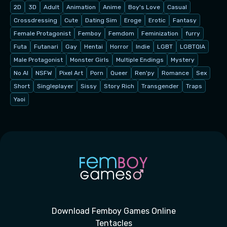
2D
3D
Adult
Animation
Anime
Boy's Love
Casual
Crossdressing
Cute
Dating Sim
Eroge
Erotic
Fantasy
Female Protagonist
Femboy
Femdom
Feminization
furry
Futa
Futanari
Gay
Hentai
Horror
Indie
LGBT
LGBTQIA
Male Protagonist
Monster Girls
Multiple Endings
Mystery
No AI
NSFW
Pixel Art
Porn
Queer
Ren'py
Romance
Sex
Short
Singleplayer
Sissy
Story Rich
Transgender
Traps
Yaoi
Download Femboy Games Online
Tentacles