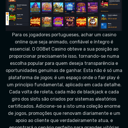
Para os jogadores portugueses, achar um casino
online que seja animado, confiável e íntegro é
essencial. O GGBet Casino obteve a sua posição ao
proporcionar precisamente isso, tornando-se numa
escolha popular para quem deseja transparência e
oportunidades genuínas de ganhar. Esta não é só uma
plataforma de jogos; é um espaço onde o fair play é
um princípio fundamental, aplicado em cada detalhe.
Cada volta de roleta, cada mão de blackjack e cada
giro dos slots são criados por sistemas aleatórios
certificados. Adicione-se a isto uma coleção enorme
de jogos, promoções que renovam diariamente e um
apoio ao cliente que verdadeiramente atua, e
encontrará o cenário perfeito para grandes vitórias