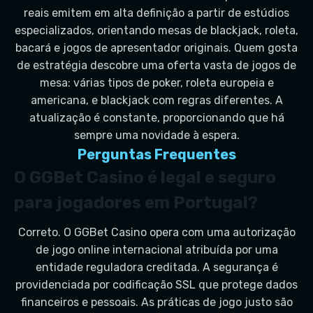
reais emitem em alta definição a partir de estúdios
especializados, orientando mesas de blackjack, roleta,
bacará e jogos de apresentador originais. Quem gosta
de estratégia descobre uma oferta vasta de jogos de
mesa: várias tipos de poker, roleta europeia e
americana, e blackjack com regras diferentes. A
atualização é constante, proporcionando que há
sempre uma novidade à espera.
Perguntas Frequentes
O GGBet Casino é legal e seguro
para jogadores em Portugal?
Correto. O GGBet Casino opera com uma autorização
de jogo online internacional atribuída por uma
entidade reguladora creditada. A segurança é
providenciada por codificação SSL que protege dados
financeiros e pessoais. As práticas de jogo justo são