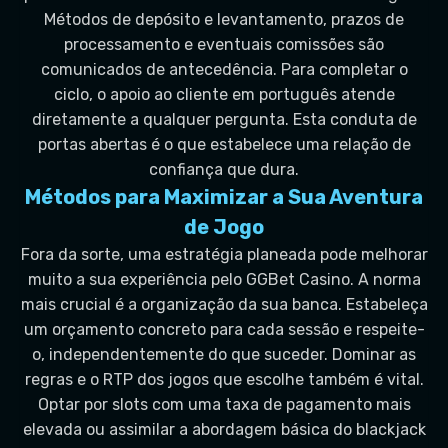
Métodos de depósito e levantamento, prazos de
processamento e eventuais comissões são
comunicados de antecedência. Para completar o
ciclo, o apoio ao cliente em português atende
diretamente a qualquer pergunta. Esta conduta de
portas abertas é o que estabelece uma relação de
confiança que dura.
Métodos para Maximizar a Sua Aventura
de Jogo
Fora da sorte, uma estratégia planeada pode melhorar
muito a sua experiência pelo GGBet Casino. A norma
mais crucial é a organização da sua banca. Estabeleça
um orçamento concreto para cada sessão e respeite-
o, independentemente do que suceder. Dominar as
regras e o RTP dos jogos que escolhe também é vital.
Optar por slots com uma taxa de pagamento mais
elevada ou assimilar a abordagem básica do blackjack