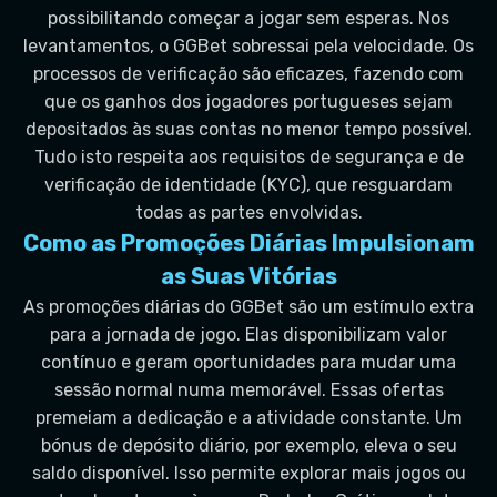
possibilitando começar a jogar sem esperas. Nos
levantamentos, o GGBet sobressai pela velocidade. Os
processos de verificação são eficazes, fazendo com
que os ganhos dos jogadores portugueses sejam
depositados às suas contas no menor tempo possível.
Tudo isto respeita aos requisitos de segurança e de
verificação de identidade (KYC), que resguardam
todas as partes envolvidas.
Como as Promoções Diárias Impulsionam
as Suas Vitórias
As promoções diárias do GGBet são um estímulo extra
para a jornada de jogo. Elas disponibilizam valor
contínuo e geram oportunidades para mudar uma
sessão normal numa memorável. Essas ofertas
premeiam a dedicação e a atividade constante. Um
bónus de depósito diário, por exemplo, eleva o seu
saldo disponível. Isso permite explorar mais jogos ou