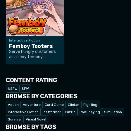
Interactive Fiction
Femboy Tooters
Serve hungry customers
as a sexy femboy!
CONTENT RATING
NSFW
SFW
BROWSE BY CATEGORIES
Action
Adventure
Card Game
Clicker
Fighting
Interactive Fiction
Platformer
Puzzle
Role Playing
Simulation
Survival
Visual Novel
BROWSE BY TAGS