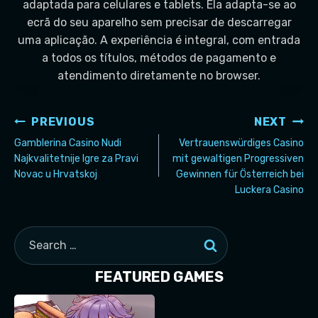
adaptada para celulares e tablets. Ela adapta-se ao
ecrã do seu aparelho sem precisar de descarregar
uma aplicação. A experiência é integral, com entrada
a todos os títulos, métodos de pagamento e
atendimento diretamente no browser.
Post
PREVIOUS
NEXT
navigation
Gamblerina Casino Nudi
Vertrauenswürdiges Casino
Najkvalitetnije Igre za Pravi
mit gewaltigen Progressiven
Novac u Hrvatskoj
Gewinnen für Österreich bei
Luckera Casino
Search
for:
FEATURED GAMES