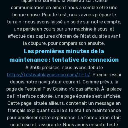
rappel est survenu la veille au soir. Cette
communication en amont nous a semblé être une
bonne chose. Pour le test, nous avons préparé le
terrain : nous avons laissé un solde sur notre compte,
une partie en cours sur une machine à sous, et
effectué des captures d’écran de l’état du site avant
la coupure, pour comparaison ensuite.
Les premières minutes de la
maintenance : tentative de connexion
À 3h05 précises, nous avons débuté
https://festivalplaycasinoo.com/fr-fr/
. Premier essai
depuis notre navigateur courant. Comme prévu, la
page de Festival Play Casino n’a pas affiché. À la place
de l’interface colorée, une page épurée s’est affichée.
Cette page, située ailleurs, contenait un message en
français expliquant que le site était en maintenance
pour améliorer notre expérience. La formulation était
courtoise et rassurante. Nous avons ensuite testé