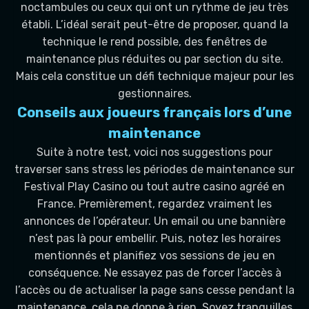
noctambules ou ceux qui ont un rythme de jeu très
établi. L’idéal serait peut-être de proposer, quand la
technique le rend possible, des fenêtres de
maintenance plus réduites ou par section du site.
Mais cela constitue un défi technique majeur pour les
gestionnaires.
Conseils aux joueurs français lors d’une
maintenance
Suite à notre test, voici nos suggestions pour
traverser sans stress les périodes de maintenance sur
Festival Play Casino ou tout autre casino agréé en
France. Premièrement, regardez vraiment les
annonces de l’opérateur. Un email ou une bannière
n’est pas là pour embellir. Puis, notez les horaires
mentionnés et planifiez vos sessions de jeu en
conséquence. Ne essayez pas de forcer l’accès à
l’accès ou de actualiser la page sans cesse pendant la
maintenance, cela ne donne à rien. Soyez tranquilles