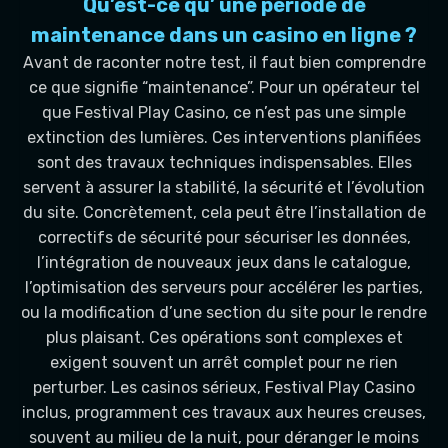
Qu’est-ce qu’ une période de
maintenance dans un casino en ligne ?
Avant de raconter notre test, il faut bien comprendre
ce que signifie “maintenance”. Pour un opérateur tel
que Festival Play Casino, ce n’est pas une simple
extinction des lumières. Ces interventions planifiées
sont des travaux techniques indispensables. Elles
servent à assurer la stabilité, la sécurité et l’évolution
du site. Concrètement, cela peut être l’installation de
correctifs de sécurité pour sécuriser les données,
l’intégration de nouveaux jeux dans le catalogue,
l’optimisation des serveurs pour accélérer les parties,
ou la modification d’une section du site pour le rendre
plus plaisant. Ces opérations sont complexes et
exigent souvent un arrêt complet pour ne rien
perturber. Les casinos sérieux, Festival Play Casino
inclus, programment ces travaux aux heures creuses,
souvent au milieu de la nuit, pour déranger le moins