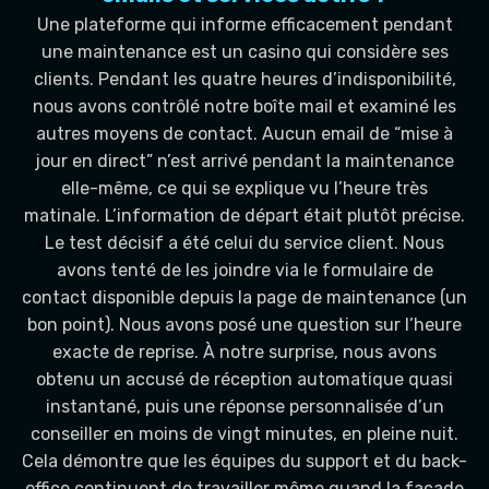
Une plateforme qui informe efficacement pendant
une maintenance est un casino qui considère ses
clients. Pendant les quatre heures d’indisponibilité,
nous avons contrôlé notre boîte mail et examiné les
autres moyens de contact. Aucun email de “mise à
jour en direct” n’est arrivé pendant la maintenance
elle-même, ce qui se explique vu l’heure très
matinale. L’information de départ était plutôt précise.
Le test décisif a été celui du service client. Nous
avons tenté de les joindre via le formulaire de
contact disponible depuis la page de maintenance (un
bon point). Nous avons posé une question sur l’heure
exacte de reprise. À notre surprise, nous avons
obtenu un accusé de réception automatique quasi
instantané, puis une réponse personnalisée d’un
conseiller en moins de vingt minutes, en pleine nuit.
Cela démontre que les équipes du support et du back-
office continuent de travailler même quand la façade