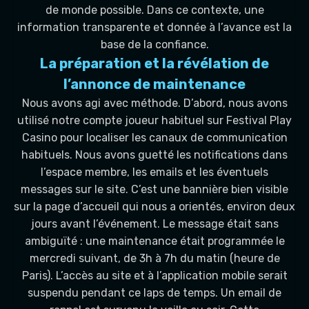
de monde possible. Dans ce contexte, une
information transparente et donnée à l’avance est la
base de la confiance.
La préparation et la révélation de
l’annonce de maintenance
Nous avons agi avec méthode. D’abord, nous avons
utilisé notre compte joueur habituel sur Festival Play
Casino pour localiser les canaux de communication
habituels. Nous avons guetté les notifications dans
l’espace membre, les emails et les éventuels
messages sur le site. C’est une bannière bien visible
sur la page d’accueil qui nous a orientés, environ deux
jours avant l’événement. Le message était sans
ambiguïté : une maintenance était programmée le
mercredi suivant, de 3h à 7h du matin (heure de
Paris). L’accès au site et à l’application mobile serait
suspendu pendant ce laps de temps. Un email de