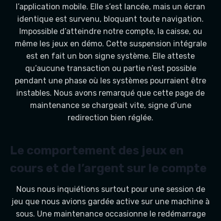
l’application mobile. Elle s’est lancée, mais un écran
identique est survenu, bloquant toute navigation.
Impossible d’atteindre notre compte, la caisse, ou
même les jeux en démo. Cette suspension intégrale
est en fait un bon signe système. Elle atteste
qu’aucune transaction ou partie n’est possible
pendant une phase où les systèmes pourraient être
instables. Nous avons remarqué que cette page de
maintenance se chargeait vite, signe d’une
redirection bien réglée.
Le comportement des jeux en
cours et de l’argent sur le compte
Nous nous inquiétions surtout pour une session de
jeu que nous avions gardée active sur une machine à
sous. Une maintenance occasionne le redémarrage