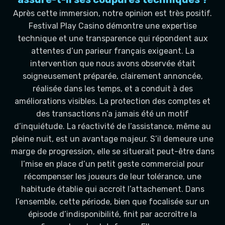
Après cette immersion, notre opinion est très positif.
Festival Play Casino démontre une expertise
technique et une transparence qui répondent aux
attentes d’un parieur français exigeant. La
intervention que nous avons observée était
soigneusement préparée, clairement annoncée,
réalisée dans les temps, et a conduit à des
améliorations visibles. La protection des comptes et
des transactions n’a jamais été un motif
d’inquiétude. La réactivité de l’assistance, même au
pleine nuit, est un avantage majeur. S’il demeure une
marge de progression, elle se situerait peut-être dans
l’mise en place d’un petit geste commercial pour
récompenser les joueurs de leur tolérance, une
habitude établie qui accroît l’attachement. Dans
l’ensemble, cette période, bien que focalisée sur un
épisode d’indisponibilité, finit par accroître la