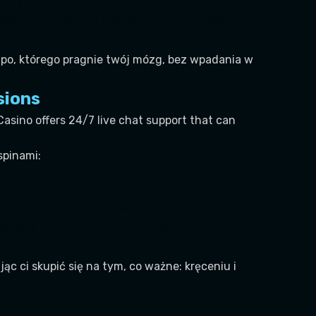
estań i zresetuj się.
siągniesz określoną kwotę, rozważ przerwę.
o, którego pragnie twój mózg, bez wpadania w
sions
Casino offers 24/7 live chat support that can
spinami:
ernatywny link do gry bez czekania na
ąco, aby móc kontynuować grę bez zamieszania.
wypłaty szybko podczas przerwy w sesji.
jąc ci skupić się na tym, co ważne: kręceniu i