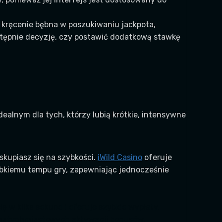
ie kręcenie bębna w poszukiwaniu jackpota,
stępnie decyzję, czy postawić dodatkową stawkę
idealnym dla tych, którzy lubią krótkie, intensywne
 skupiasz się na szybkości.
iWild Casino
oferuje
bkiemu tempu gry, zapewniając jednocześnie
ię w kilka sekund i oferuje szybkie wypłaty.
i natychmiastowych aktywacji bonusów.