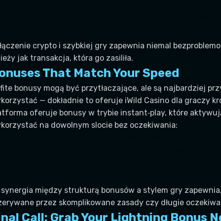
Pseudonimowość:
Zachowaj prywatność, ciesząc się szy
Synchronous payouts:
Odbieraj wygrane w kryptowaluc
łączenie crypto i szybkiej gry zapewnia niemal bezproblem
ieży jak transakcja, która go zasiliła.
onuses That Match Your Speed
fite bonusy mogą być przytłaczające, ale są najbardziej pr
korzystać — dokładnie to oferuje iWild Casino dla graczy kró
atforma oferuje bonusy w trybie instant‑play, które aktywu
korzystać na dowolnym slocie bez oczekiwania:
No wagering wait:
Natychmiastowy dostęp do kredytów
Simplified terms:
Jasne instrukcje, które łatwo przejrze
Payout-friendly games:
Bonusy obowiązują na tytułac
 synergia między strukturą bonusów a stylem gry zapewnia, 
zerywane przez skomplikowane zasady czy długie oczekiwa
inal Call: Grab Your Lightning Bonus 