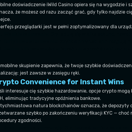
bilne doświadczenie iWild Casino opiera się na wygodzie i sz
nacza, że możesz od razu zacząć grać, gdy tylko najdzie c
lejce.
terfejs przeglądarki jest w pełni zoptymalizowany dla urząd
Gładkie ładowanie:
Gry ładują się w kilka sekund, nawet
Dotykowe sterowanie:
Szybkie przyciski spin reagują n
Jedno‑klikowe wejście:
Wpłać lub wypłać środki bez opu
 mobilne skupienie zapewnia, że twoje szybkie doświadczeni
kalizację; jest zawsze w zasięgu ręki.
rypto Convenience for Instant Wins
śli interesuje cię szybkie hazardowanie, opcje crypto mogą
H, eliminując tradycyjne opóźnienia bankowe.
tychmiastowa natura blockchainów oznacza, że depozyty d
zetwarzane szybko po zakończeniu weryfikacji KYC — choć m
ocedury zgodności.
Brak opłat za konwersję:
Graj bezpośrednio z salda por