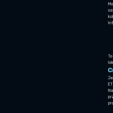
Mo
oz
ko
In
To
lo
C
Je
ET
Na
pr
pr