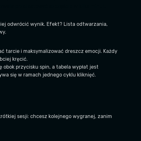
zwala przetestować szczęście w kilka minut.
iej odwrócić wynik. Efekt? Lista odtwarzania,
wy.
wać tarcie i maksymalizować dreszcz emocji. Każdy
ciej kręcić.
 obok przycisku spin, a tabela wypłat jest
wa się w ramach jednego cyklu kliknięć.
ótkiej sesji: chcesz kolejnego wygranej, zanim