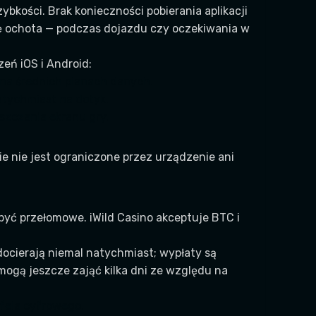
ybkości. Brak konieczności pobierania aplikacji
ię ochota — podczas dojazdu czy oczekiwania w
zeń iOS i Android:
 na średnich planach danych.
atychmiast na dotyk.
szczania ekranu gry.
e nie jest ograniczone przez urządzenie ani
 być przełomowe. iWild Casino akceptuje BTC i
ocierają niemal natychmiast; wypłaty są
ogą jeszcze zająć kilka dni ze względu na
tfela cyfrowego.