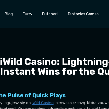
Blog
Furry
Futanari
Tentacles Games
iWild Casino: Lightnin
Instant Wins for the Q
he Pulse of Quick Plays
y logujesz się do
iWild Casino
, pierwszą rzeczą, którą zauw
żdej sesji. Gracze ceniący adrenalinę wybierają tę platform