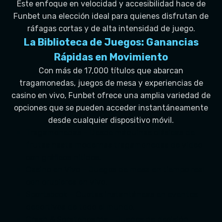
Este enfoque en velocidad y accesibilidad hace de
Funbet una elección ideal para quienes disfrutan de
ráfagas cortas y de alta intensidad de juego.
La Biblioteca de Juegos: Ganancias
Rápidas en Movimiento
Con más de 17,000 títulos que abarcan
tragamonedas, juegos de mesa y experiencias de
casino en vivo, Funbet ofrece una amplia variedad de
opciones que se pueden acceder instantáneamente
desde cualquier dispositivo móvil.
Tragamonedas – Desde máquinas clásicas de
frutas hasta modernas tragamonedas de video
con gráficos nítidos.
Casino en Vivo – Juegos de mesa en tiempo real
con crupieres en vivo.
Sportsbook – Cuotas instantáneas en eventos
deportivos de todo el mundo.
Crash & Scratchcards – Juegos de decisión