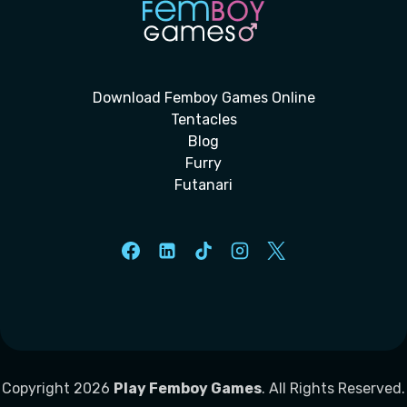
Download Femboy Games Online
Tentacles
Blog
Furry
Futanari
Copyright 2026
Play Femboy Games
. All Rights Reserved.