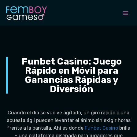
Skip
to
content
Funbet Casino: Juego
Rápido en Móvil para
Ganancias Rápidas y
Diversión
Cuando el día se vuelve agitado, un giro rápido o una
apuesta ágil pueden levantar el ánimo sin exigir horas
frente a la pantalla. Ahí es donde
Funbet Casino
brilla
– una plataforma diseñada para jugadores que