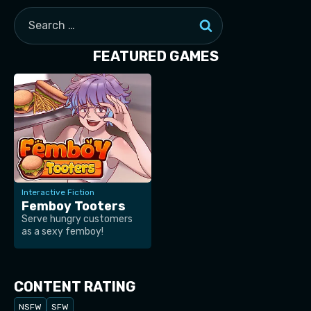
Search
for:
FEATURED GAMES
Interactive Fiction
Femboy Tooters
Serve hungry customers
as a sexy femboy!
CONTENT RATING
NSFW
SFW