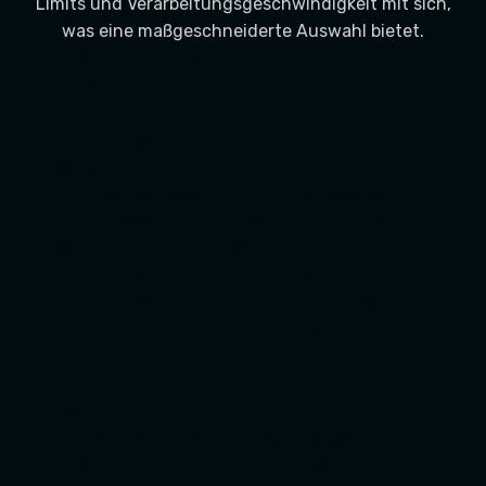
Limits und Verarbeitungsgeschwindigkeit mit sich,
was eine maßgeschneiderte Auswahl bietet.
E-Wallets: Zügige Transaktionen mit Anbietern
wie Skrill, Neteller und ecoPayz. Diese Methoden
zeichnen sich aus durch nahezu sofortige
Einzahlungen und Auszahlungen innerhalb eines
Werktages.
Kreditkarten: Visa und Mastercard als weit
verbreitete und zuverlässige Option. Die
Gutschrift ist sofort, Auszahlungen können
jedoch 1-3 Bankarbeitstage in Anspruch nehmen.
Banküberweisung: Unmittelbare Überweisung
vom deutschen Girokonto. Diese Methode ist
vertrauenswürdig und vertraut, benötigt für Ein-
und Auszahlungen jedoch meist mehrere
Bankarbeitstage.
Prepaid-Karten: Optionen wie paysafecard für
bewusstes Einzahlen ohne Bankkonto oder