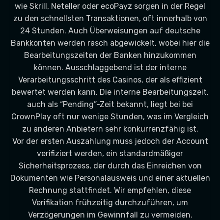
wie Skrill, Neteller oder ecoPayz sorgen in der Regel
zu den schnellsten Transaktionen, oft innerhalb von
24 Stunden. Auch Überweisungen auf deutsche
Bankkonten werden rasch abgewickelt, wobei hier die
Bearbeitungszeiten der Banken hinzukommen
können. Ausschlaggebend ist der interne
Verarbeitungsschritt des Casinos, der als effizient
bewertet werden kann. Die interne Bearbeitungszeit,
auch als “Pending”-Zeit bekannt, liegt bei bei
CrownPlay oft nur wenige Stunden, was im Vergleich
zu anderen Anbietern sehr konkurrenzfähig ist.
Vor der ersten Auszahlung muss jedoch der Account
verifiziert werden, ein standardmäßiger
Sicherheitsprozess, der durch das Einreichen von
Dokumenten wie Personalausweis und einer aktuellen
Rechnung stattfindet. Wir empfehlen, diese
Verifikation frühzeitig durchzuführen, um
Verzögerungen im Gewinnfall zu vermeiden.