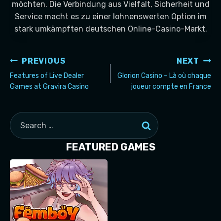
möchten. Die Verbindung aus Vielfalt, Sicherheit und
Service macht es zu einer lohnenswerten Option im
stark umkämpften deutschen Online-Casino-Markt.
Post
PREVIOUS
NEXT
navigation
Features of Live Dealer
Glorion Casino – Là où chaque
Games at Gravira Casino
joueur compte en France
Search
for:
FEATURED GAMES