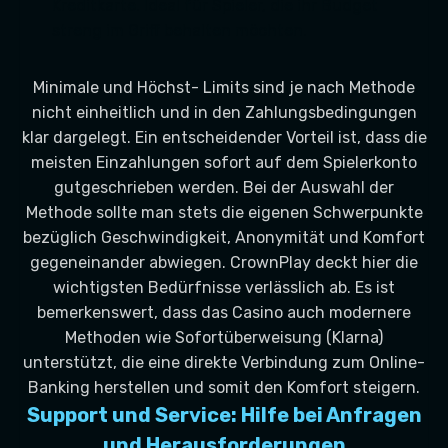
Kreditkarte. Ideal für Spieler, die ihr Budget
streng im Griff behalten möchten.
Minimale und Höchst- Limits sind je nach Methode
nicht einheitlich und in den Zahlungsbedingungen
klar dargelegt. Ein entscheidender Vorteil ist, dass die
meisten Einzahlungen sofort auf dem Spielerkonto
gutgeschrieben werden. Bei der Auswahl der
Methode sollte man stets die eigenen Schwerpunkte
bezüglich Geschwindigkeit, Anonymität und Komfort
gegeneinander abwiegen. CrownPlay deckt hier die
wichtigsten Bedürfnisse verlässlich ab. Es ist
bemerkenswert, dass das Casino auch modernere
Methoden wie Sofortüberweisung (Klarna)
unterstützt, die eine direkte Verbindung zum Online-
Banking herstellen und somit den Komfort steigern.
Support und Service: Hilfe bei Anfragen
und Herausforderungen