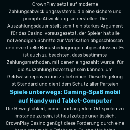
CrownPlay setzt auf moderne
Zahlungsabwicklungssysteme, die eine sichere und
prompte Abwicklung sicherstellen. Die
Auszahlungsdauer stellt somit ein starkes Argument
für das Casino, vorausgesetzt, der Spieler hat alle
notwendigen Schritte zur Verifikation abgeschlossen
und eventuelle Bonusbedingungen abgeschlossen. Es
ist auch zu beachten, dass bestimmte
Zahlungsmethoden, mit denen eingezahlt wurde, für
die Auszahlung bevorzugt sein können, um
Geldwäscheprävention zu betreiben. Diese Regelung
ist Standard und dient dem Schutz aller Parteien.
Spiele unterwegs: Gaming-Spaß mobil
auf Handy und Tablet-Computer
Die Beweglichkeit, immer und an jedem Ort spielen zu
imstande zu sein, ist heutzutage unerlässlich.
CrownPlay Casino genügt diese Forderung durch eine