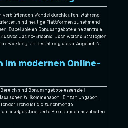
en verblüffenden Wandel durchlaufen. Während
ntrierten, sind heutige Plattformen zunehmend
en. Dabei spielen Bonusangebote eine zentrale
 exklusives Casino-Erlebnis. Doch welche Strategien
erentwicklung die Gestaltung dieser Angebote?
n im modernen Online-
Bereich sind Bonusangebote essenziell
lassischen Willkommensboni, Einzahlungsboni,
deutender Trend ist die zunehmende
rd, um maßgeschneiderte Promotionen anzubieten.
 Bonusarten