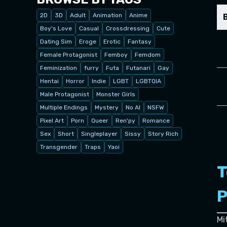
2D
3D
Adult
Animation
Anime
Boy's Love
Casual
Crossdressing
Cute
Dating Sim
Eroge
Erotic
Fantasy
Female Protagonist
Femboy
Femdom
Feminization
furry
Futa
Futanari
Gay
Hentai
Horror
Indie
LGBT
LGBTQIA
F
Male Protagonist
Monster Girls
Multiple Endings
Mystery
No AI
NSFW
E
Pixel Art
Porn
Queer
Ren'py
Romance
Sex
Short
Singleplayer
Sissy
Story Rich
Transgender
Traps
Yaoi
T
P
Mi