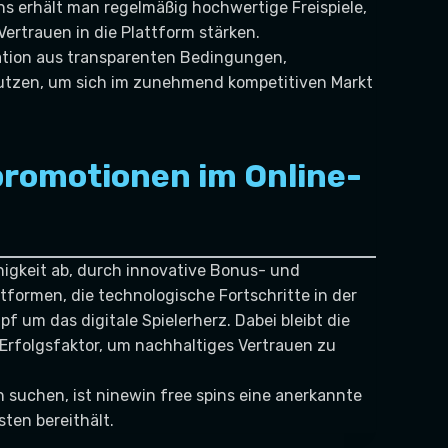
ns erhält man regelmäßig hochwertige Freispiele,
ertrauen in die Plattform stärken.
ination aus transparenten Bedingungen,
utzen, um sich im zunehmend kompetitiven Markt
promotionen im Online-
higkeit ab, durch innovative Bonus- und
formen, die technologische Fortschritte in der
f um das digitale Spielerherz. Dabei bleibt die
Erfolgsfaktor, um nachhaltiges Vertrauen zu
n suchen, ist ninewin free spins eine anerkannte
ten bereithält.