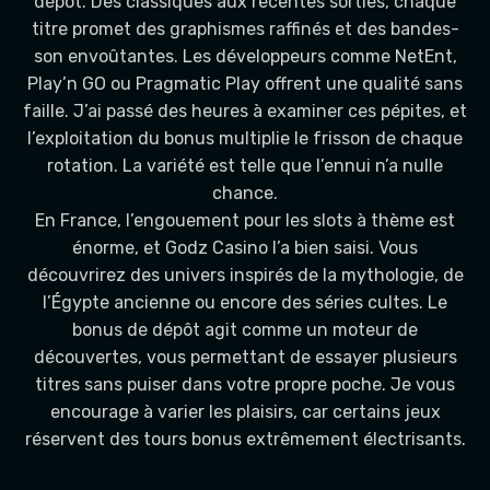
dépôt. Des classiques aux récentes sorties, chaque
titre promet des graphismes raffinés et des bandes-
son envoûtantes. Les développeurs comme NetEnt,
Play’n GO ou Pragmatic Play offrent une qualité sans
faille. J’ai passé des heures à examiner ces pépites, et
l’exploitation du bonus multiplie le frisson de chaque
rotation. La variété est telle que l’ennui n’a nulle
chance.
En France, l’engouement pour les slots à thème est
énorme, et Godz Casino l’a bien saisi. Vous
découvrirez des univers inspirés de la mythologie, de
l’Égypte ancienne ou encore des séries cultes. Le
bonus de dépôt agit comme un moteur de
découvertes, vous permettant de essayer plusieurs
titres sans puiser dans votre propre poche. Je vous
encourage à varier les plaisirs, car certains jeux
réservent des tours bonus extrêmement électrisants.