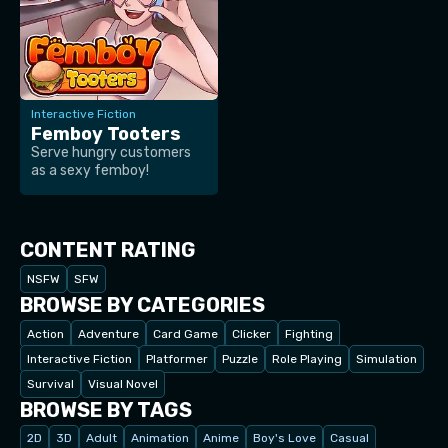
Interactive Fiction
Femboy Tooters
Serve hungry customers
as a sexy femboy!
CONTENT RATING
NSFW
SFW
BROWSE BY CATEGORIES
Action
Adventure
Card Game
Clicker
Fighting
Interactive Fiction
Platformer
Puzzle
Role Playing
Simulation
Survival
Visual Novel
BROWSE BY TAGS
2D
3D
Adult
Animation
Anime
Boy's Love
Casual