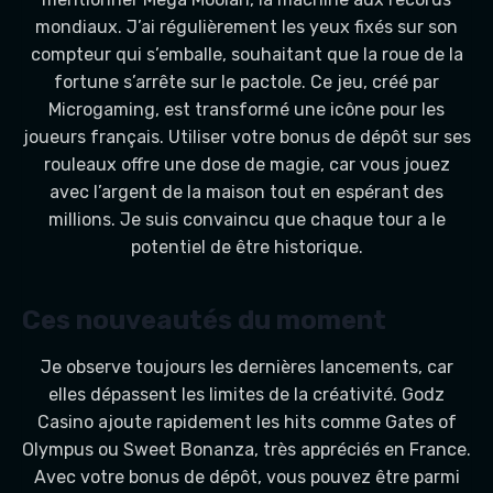
mondiaux. J’ai régulièrement les yeux fixés sur son
compteur qui s’emballe, souhaitant que la roue de la
fortune s’arrête sur le pactole. Ce jeu, créé par
Microgaming, est transformé une icône pour les
joueurs français. Utiliser votre bonus de dépôt sur ses
rouleaux offre une dose de magie, car vous jouez
avec l’argent de la maison tout en espérant des
millions. Je suis convaincu que chaque tour a le
potentiel de être historique.
Ces nouveautés du moment
Je observe toujours les dernières lancements, car
elles dépassent les limites de la créativité. Godz
Casino ajoute rapidement les hits comme Gates of
Olympus ou Sweet Bonanza, très appréciés en France.
Avec votre bonus de dépôt, vous pouvez être parmi