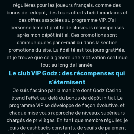
régulières pour les joueurs français, comme des
bonus de redépôt, des tours offerts hebdomadaires et
des offres associées au programme VIP. J’ai
personnellement profité de plusieurs récompenses
après mon dépôt initial. Ces promotions sont
communiquées par e-mail ou dans la section
promotions du site. La fidélité est toujours gratifiée,
et je trouve que cela génère une motivation continue
tout au long de l’année.
Le club VIP Godz : des récompenses qui
s’éternisent
Je suis fasciné par la manière dont Godz Casino
étend l’effet au-delà du bonus de dépôt initial. Le
programme VIP se développe de façon évolutive, et
chaque mise vous rapproche de niveaux supérieurs
chargés de privilèges. En tant que membre régulier, je
jouis de cashbacks constants, de seuils de paiement