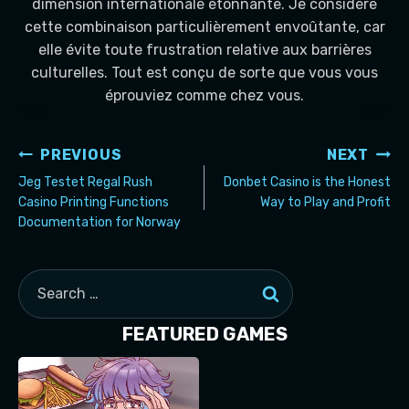
dimension internationale étonnante. Je considère
cette combinaison particulièrement envoûtante, car
elle évite toute frustration relative aux barrières
culturelles. Tout est conçu de sorte que vous vous
éprouviez comme chez vous.
Post
PREVIOUS
NEXT
navigation
Jeg Testet Regal Rush
Donbet Casino is the Honest
Casino Printing Functions
Way to Play and Profit
Documentation for Norway
Search
for:
FEATURED GAMES