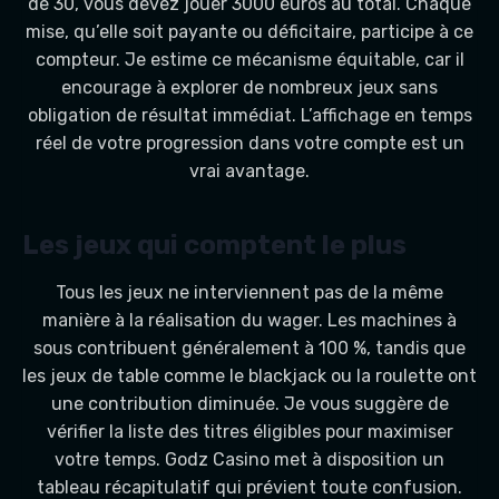
de 30, vous devez jouer 3000 euros au total. Chaque
mise, qu’elle soit payante ou déficitaire, participe à ce
compteur. Je estime ce mécanisme équitable, car il
encourage à explorer de nombreux jeux sans
obligation de résultat immédiat. L’affichage en temps
réel de votre progression dans votre compte est un
vrai avantage.
Les jeux qui comptent le plus
Tous les jeux ne interviennent pas de la même
manière à la réalisation du wager. Les machines à
sous contribuent généralement à 100 %, tandis que
les jeux de table comme le blackjack ou la roulette ont
une contribution diminuée. Je vous suggère de
vérifier la liste des titres éligibles pour maximiser
votre temps. Godz Casino met à disposition un
tableau récapitulatif qui prévient toute confusion.