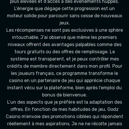
plus élevées et d’accès à des événements huppés.
L’énergie que dégage cette progression est un
moteur solide pour parcourir sans cesse de nouveaux
jeux.
Les récompenses ne sont pas exclusives à une sphère
intouchable. J’ai observé que même les premiers
niveaux offrent des avantages palpables comme des
tours gratuits ou des offres de remplissage. Le
système est transparent, et je peux contrôler mes
crédits de membre directement dans mon profil. Pour
les joueurs français, ce programme transforme le
casino en un partenaire de jeu qui apprécie chaque
instant vécu sur la plateforme, bien après l’emploi du
bonus de bienvenue.
L’un des aspects que je préfère est la adaptation des
offres. En fonction de mes habitudes de jeu, Godz
Casino m’envoie des promotions ciblées qui répondent
réellement à mes aspirations. Je ne ne récolte jamais