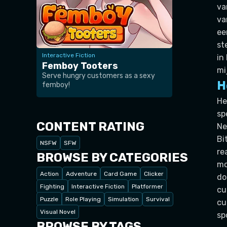
va
va
ee
st
Interactive Fiction
in
Femboy Tooters
mi
Serve hungry customers as a sexy
H
femboy!
He
sp
CONTENT RATING
Ne
Bi
NSFW
SFW
re
BROWSE BY CATEGORIES
mo
Action
Adventure
Card Game
Clicker
do
Fighting
Interactive Fiction
Platformer
cu
Puzzle
Role Playing
Simulation
Survival
cu
Visual Novel
sp
BROWSE BY TAGS