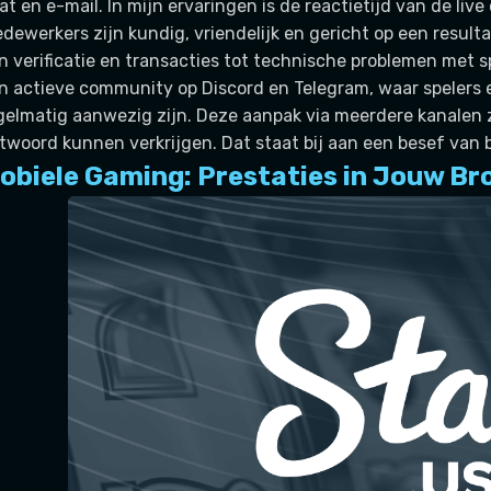
at en e-mail. In mijn ervaringen is de reactietijd van de liv
dewerkers zijn kundig, vriendelijk en gericht op een resul
n verificatie en transacties tot technische problemen met sp
n actieve community op Discord en Telegram, waar spelers 
gelmatig aanwezig zijn. Deze aanpak via meerdere kanalen z
twoord kunnen verkrijgen. Dat staat bij aan een besef van
obiele Gaming: Prestaties in Jouw B