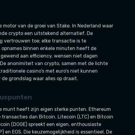
e motor van de groei van Stake. In Nederland waar
mde crypto een uitstekend alternatief. De
 vertrouwen toe; elke transactie is te
en opnames binnen enkele minuten heeft de
, gewend aan efficiency, wensen niet dagen
. De anonimiteit van crypto, samen met de lichte
raditionele casino’s met euro’s niet kunnen
de grondslag waar alles op draait.
luspunten
ke munt heeft zijn eigen sterke punten. Ethereum
transacties dan Bitcoin. Litecoin (LTC) en Bitcoin
coin (DOGE) spreekt een eigen, enthousiaste
P) en EOS. Die keuzemogelijkheid is essentieel. De