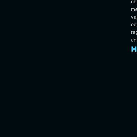
ch
me
va
ee
re
an
M