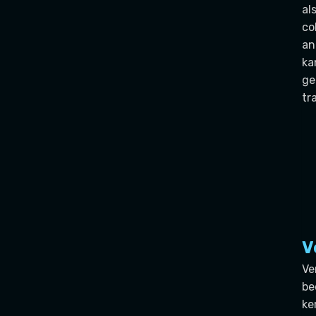
al
co
an
ka
ge
tr
V
Ve
be
ke