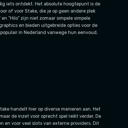
dig iets ontdekt. Het absolute hoogtepunt is de
 door of voor Stake, die je op geen andere plek
” en “Hilo” zijn niet zomaar simpele simpele
raphics en bieden uitgebreide opties voor de
m populair in Nederland vanwege hun eenvoud,
 Plinko en Mines die specifiek zijn gemaakt voor
nde slots met het dynamische Megaways-
 grote bedragen kunnen worden gewonnen.
n Baccarat in talloze varianten.
take handelt hier op diverse manieren aan. Het
maar de inzet voor oprecht spel reikt verder. De
en en voor veel slots van externe providers. Dit