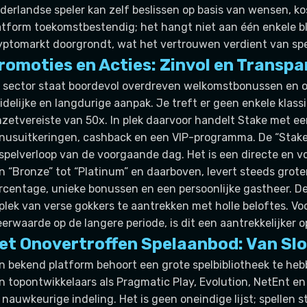
derlandse speler kan zelf beslissen op basis van wensen, ko
atform toekomstbestendig; het hangt niet aan één enkele bl
yptomarkt doorgrondt, wat het vertrouwen verdient van spe
romoties en Acties: Zinvol en Transpa
 sector staat boordevol overdreven welkomstbonussen en onr
idelijke en langdurige aanpak. Je treft er geen enkele kla
zetvereiste van 50x. In plek daarvoor handelt Stake met e
nusuitkeringen, cashback en een VIP-programma. De “Stake
 spelverloop van de voorgaande dag. Het is een directe en 
n “Bronze” tot “Platinum” en daarboven, levert steeds grot
rcentage, unieke bonussen en een persoonlijke gastheer. Dez
 plek van verse gokkers te aantrekken met holle beloftes. Vo
erwaarde op de langere periode, is dit een aantrekkelijker o
et Onovertroffen Spelaanbod: Van Slot
n bekend platform behoort een grote spelbibliotheek te hebb
n topontwikkelaars als Pragmatic Play, Evolution, NetEnt en P
 nauwkeurige indeling. Het is geen oneindige lijst; spellen