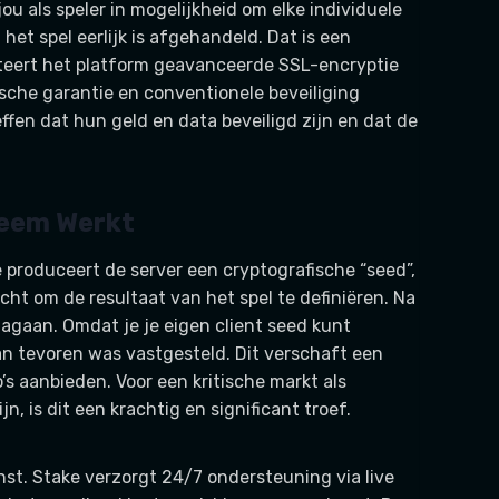
u als speler in mogelijkheid om elke individuele
het spel eerlijk is afgehandeld. Dat is een
anteert het platform geavanceerde SSL-encryptie
sche garantie en conventionele beveiliging
ffen dat hun geld en data beveiligd zijn en dat de
teem Werkt
de produceert de server een cryptografische “seed”,
t om de resultaat van het spel te definiëren. Na
nagaan. Omdat je je eigen client seed kunt
an tevoren was vastgesteld. Dit verschaft een
s aanbieden. Voor een kritische markt als
 is dit een krachtig en significant troef.
nst. Stake verzorgt 24/7 ondersteuning via live