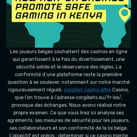
Les joueurs belges souhaitent des casinos en ligne
qui garantissent à la fois du divertissement, une
sécurité solide et le observance des règles. La
conformité d’une plateforme reste la première
question à se soulever, notamment sur notre marché
rigoureusement régulé.
corgibet casino offre
Casino,
que l’on trouve à l’adresse corgibets.eu/fr-be/,
provoque des échanges. Nous avons réalisé notre
propre examen. Ce que vous lirez ici analyse ses
agréments, ses mesures de sécurité pour les joueurs,
ses collaborateurs et son conformité de la loi belge.
L’objectif est précis : déterminer si ce casino mérite