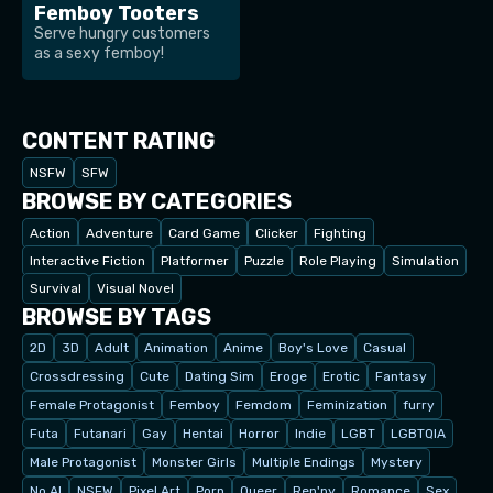
Femboy Tooters
Serve hungry customers
as a sexy femboy!
CONTENT RATING
NSFW
SFW
BROWSE BY CATEGORIES
Action
Adventure
Card Game
Clicker
Fighting
Interactive Fiction
Platformer
Puzzle
Role Playing
Simulation
Survival
Visual Novel
BROWSE BY TAGS
2D
3D
Adult
Animation
Anime
Boy's Love
Casual
Crossdressing
Cute
Dating Sim
Eroge
Erotic
Fantasy
Female Protagonist
Femboy
Femdom
Feminization
furry
Futa
Futanari
Gay
Hentai
Horror
Indie
LGBT
LGBTQIA
Male Protagonist
Monster Girls
Multiple Endings
Mystery
No AI
NSFW
Pixel Art
Porn
Queer
Ren'py
Romance
Sex