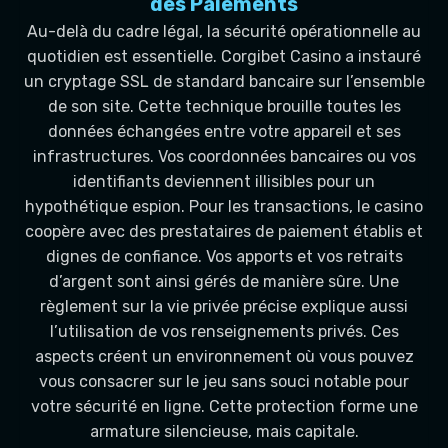
des Paiements
Au-delà du cadre légal, la sécurité opérationnelle au
quotidien est essentielle. Corgibet Casino a instauré
un cryptage SSL de standard bancaire sur l’ensemble
de son site. Cette technique brouille toutes les
données échangées entre votre appareil et ses
infrastructures. Vos coordonnées bancaires ou vos
identifiants deviennent illisibles pour un
hypothétique espion. Pour les transactions, le casino
coopère avec des prestataires de paiement établis et
dignes de confiance. Vos apports et vos retraits
d’argent sont ainsi gérés de manière sûre. Une
règlement sur la vie privée précise explique aussi
l’utilisation de vos renseignements privés. Ces
aspects créent un environnement où vous pouvez
vous consacrer sur le jeu sans souci notable pour
votre sécurité en ligne. Cette protection forme une
armature silencieuse, mais capitale.