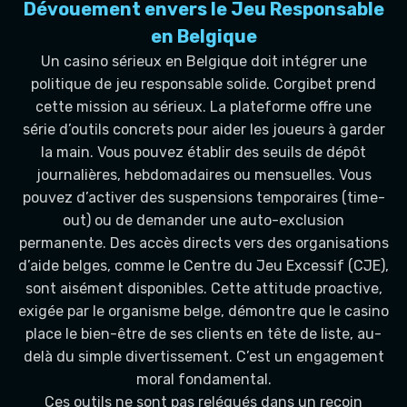
Dévouement envers le Jeu Responsable
en Belgique
Un casino sérieux en Belgique doit intégrer une
politique de jeu responsable solide. Corgibet prend
cette mission au sérieux. La plateforme offre une
série d’outils concrets pour aider les joueurs à garder
la main. Vous pouvez établir des seuils de dépôt
journalières, hebdomadaires ou mensuelles. Vous
pouvez d’activer des suspensions temporaires (time-
out) ou de demander une auto-exclusion
permanente. Des accès directs vers des organisations
d’aide belges, comme le Centre du Jeu Excessif (CJE),
sont aisément disponibles. Cette attitude proactive,
exigée par le organisme belge, démontre que le casino
place le bien-être de ses clients en tête de liste, au-
delà du simple divertissement. C’est un engagement
moral fondamental.
Ces outils ne sont pas relégués dans un recoin