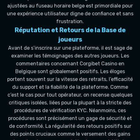
ajustées au fuseau horaire belge est primordiale pour
une expérience utilisateur digne de confiance et sans
frustration.
Réputation et Retours de la Base de
joueurs
Avant de s’inscrire sur une plateforme, il est sage de
examiner les témoignages des autres joueurs. Les
commentaires concernant Corgibet Casino en
Belgique sont globalement positifs. Les éloges
portent souvent sur la vitesse des retraits, l’efficacité
du support et la fiabilité de la plateforme. Comme
c’est le cas pour tout opérateur, on recense quelques
critiques isolées, liées pour la plupart à la stricte des
procédures de vérification KYC. Néanmoins, ces
procédures sont précisément un gage de sécurité et
de conformité. La régularité des retours positifs sur
des points cruciaux comme le versement des gains