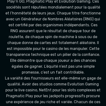
Play’n GO, Pragmatic Play et Evolution Gaming. Ces
sociétés sont réputées mondialement pour la qualité
et l’honnêteté de leurs jeux. Chaque titre fonctionne
avec un Générateur de Nombres Aléatoires (RNG) qui
est certifié par des organismes indépendants. Ces
RNG assurent que le résultat de chaque tour de
roulette, de chaque spin de machine à sous ou de
chaque donne de cartes est totalement aléatoire. Il
est impossible pour le casino de les manipuler. Cette
transparence technique est un pilier de la confiance.
Elle démontre que chaque joueur a des chances
égales de gagner. L’équité n’est pas une simple
promesse, c’est un fait contrôlable.
La variété des fournisseurs est elle-même un gage de
qualité. Avoir des studios comme Evolution Gaming
pour le live casino, NetEnt pour les slots complexes et
Pragmatic Play pour les jackpots progressifs procure
une expérience de jeu riche et variée. Chacun de ces