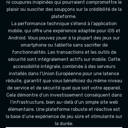
ni coupures inopinées qui pourraient compromettre le
plaisir ou susciter des soupçons sur la crédibilité de la
plateforme.
La performance technique s’étend à l’application
mobile, qui offre une expérience adaptée pour iOS et
Android. Vous pouvez jouer à la plupart des jeux sur
smartphone ou tablette sans sacrifier de
fonctionnalités. Les transactions et les outils de
sécurité sont intégralement actifs sur mobile. Cette
accessibilité intégrale, combinée à des serveurs
installés dans l’Union Européenne pour une latence
réduite, garantit que vous bénéficiez du même niveau
de service et de sécurité quel que soit votre appareil.
Cela démontre d’un investissement conséquent dans
l’infrastructure, bien au-delà d’un simple site web
élémentaire. Une plateforme robuste et réactive est
la base d’une expérience de jeu sûre et stimulante sur
la durée.