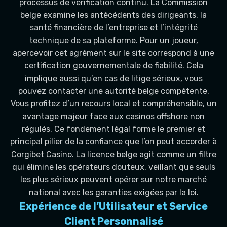
processus de vérification continu. La Commission
belge examine les antécédents des dirigeants, la
santé financière de l’entreprise et l’intégrité
technique de sa plateforme. Pour un joueur,
apercevoir cet agrément sur le site correspond à une
certification gouvernementale de fiabilité. Cela
implique aussi qu’en cas de litige sérieux, vous
pouvez contacter une autorité belge compétente.
Vous profitez d’un recours local et compréhensible, un
avantage majeur face aux casinos offshore non
régulés. Ce fondement légal forme le premier et
principal pilier de la confiance que l’on peut accorder à
Corgibet Casino. La licence belge agit comme un filtre
qui élimine les opérateurs douteux, veillant que seuls
les plus sérieux peuvent opérer sur notre marché
national avec les garanties exigées par la loi.
Expérience de l’Utilisateur et Service
Client Personnalisé