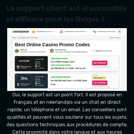
Le support client est-il accessible
et efficace pour les Belges ?
Oui, le support est un point fort. Il est proposé en
français et en néerlandais via un chat en direct
rapide, un téléphone et un email. Les conseillers sont
qualifiés et peuvent vous soutenir sur tous les sujets,
des questions techniques aux procédures de compte.
Cette proximité dans votre langue et aux heures