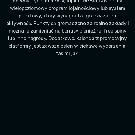
docenia tych, którzy są lojalni. GGBet Casino ma
wielopoziomowy program lojalnościowy lub system
punktowy, który wynagradza graczy za ich
aktywność. Punkty są gromadzone za realne zakłady i
można je zamieniać na bonusy pieniężne, free spiny
lub inne nagrody. Dodatkowo, kalendarz promocyjny
platformy jest zawsze pełen w ciekawe wydarzenia,
takimi jak:
Turnieje slotowe:
Współzawodnictwo z
pozostałymi graczami o pozycję w rankingu,
gdzie premiami są niejednokrotnie spore sumy
gotówki lub zestawy free spinów.
Cashback tygodniowy lub miesięczny:
Zwrot
części strat, który funkcjonuje jak pewnego
rodzaju polisa i umożliwia graczom na kolejną
szansę.
Oferty live:
Specjalne oferty dla entuzjastów
gier na żywo z krupierem, takie jak dodatki od