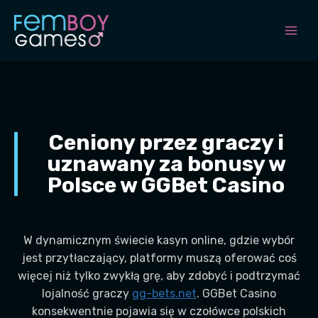
Skip
to
content
Ceniony przez graczy i
uznawany za bonusy w
Polsce w GGBet Casino
W dynamicznym świecie kasyn online, gdzie wybór
jest przytłaczający, platformy muszą oferować coś
więcej niż tylko zwykłą grę, aby zdobyć i podtrzymać
lojalność graczy
gg-bets.net
. GGBet Casino
konsekwentnie pojawia się w czołówce polskich