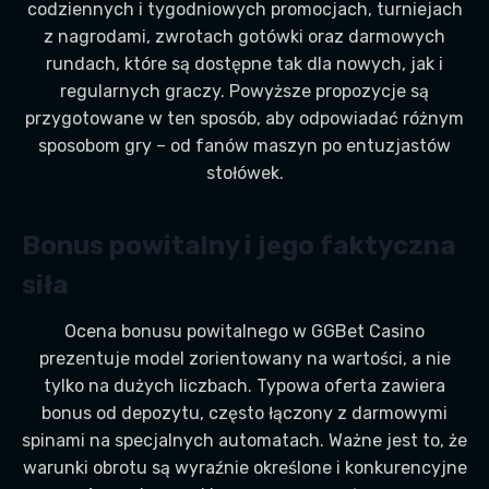
codziennych i tygodniowych promocjach, turniejach
z nagrodami, zwrotach gotówki oraz darmowych
rundach, które są dostępne tak dla nowych, jak i
regularnych graczy. Powyższe propozycje są
przygotowane w ten sposób, aby odpowiadać różnym
sposobom gry – od fanów maszyn po entuzjastów
stołówek.
Bonus powitalny i jego faktyczna
siła
Ocena bonusu powitalnego w GGBet Casino
prezentuje model zorientowany na wartości, a nie
tylko na dużych liczbach. Typowa oferta zawiera
bonus od depozytu, często łączony z darmowymi
spinami na specjalnych automatach. Ważne jest to, że
warunki obrotu są wyraźnie określone i konkurencyjne