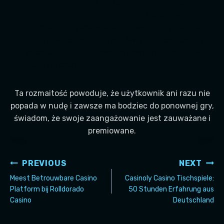
stawek lub zawody na konkretnych stołach.
Darmowe obroty bez wpłaty:
Sezonowe
promocje przyznające darmowe obroty po prostu
za zapisanie się lub z racji świąt, co jest idealny
sposób na przetestowanie nowych automatów
bez zagrożenia.
Ta rozmaitość powoduje, że użytkownik ani razu nie
popada w nudę i zawsze ma bodziec do ponownej gry,
świadom, że swoje zaangażowanie jest zauważane i
premiowane.
Post
PREVIOUS
NEXT
navigation
Meest Betrouwbare Casino
Casinoly Casino Tischspiele:
Platform bij Rolldorado
50 Stunden Erfahrung aus
Casino
Deutschland