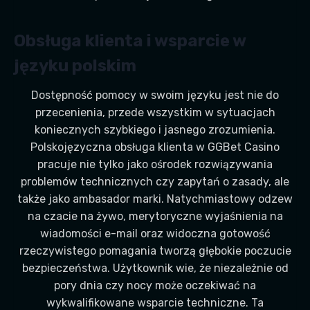
Obsługa klienta i wsparcie w
języku polskim
Dostępność pomocy w swoim języku jest nie do
przecenienia, przede wszystkim w sytuacjach
koniecznych szybkiego i jasnego zrozumienia.
Polskojęzyczna obsługa klienta w GGBet Casino
pracuje nie tylko jako ośrodek rozwiązywania
problemów technicznych czy zapytań o zasady, ale
także jako ambasador marki. Natychmiastowy odzew
na czacie na żywo, merytoryczne wyjaśnienia na
wiadomości e-mail oraz widoczna gotowość
rzeczywistego pomagania tworzą głębokie poczucie
bezpieczeństwa. Użytkownik wie, że niezależnie od
pory dnia czy nocy może oczekiwać na
wykwalifikowane wsparcie techniczne. Ta