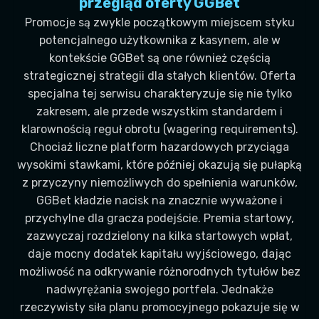
przegląd oferty GGBet
Promocje są zwykle początkowym miejscem styku
potencjalnego użytkownika z kasynem, ale w
kontekście GGBet są one również częścią
strategicznej strategii dla stałych klientów. Oferta
specjalna tej serwisu charakteryzuje się nie tylko
zakresem, ale przede wszystkim standardem i
klarownością reguł obrotu (wagering requirements).
Chociaż liczne platform hazardowych przyciąga
wysokimi stawkami, które później okazują się pułapką
z przyczyny niemożliwych do spełnienia warunków,
GGBet kładzie nacisk na znacznie wyważone i
przychylne dla gracza podejście. Premia startowy,
zazwyczaj rozdzielony na kilka startowych wpłat,
daje mocny dodatek kapitału wyjściowego, dając
możliwość na odkrywanie różnorodnych tytułów bez
nadwyrężania swojego portfela. Jednakże
rzeczywisty siła planu promocyjnego pokazuje się w