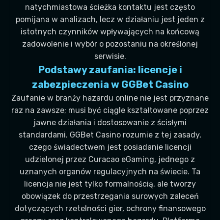
natychmiastowa ścieżka kontaktu jest często
pomijana w analizach, lecz w działaniu jest jeden z
istotnych czynników wpływających na końcową
zadowolenie i wybór o pozostaniu na określonej
serwisie.
Podstawy zaufania: licencje i
zabezpieczenia w GGBet Casino
Zaufanie w branży hazardu online nie jest przyznane
raz na zawsze; musi być ciągle kształtowane poprzez
jawne działania i dostosowanie z ścisłymi
standardami. GGBet Casino rozumie z tej zasady,
czego świadectwem jest posiadanie licencji
udzielonej przez Curacao eGaming, jednego z
uznanych organów regulacyjnych na świecie. Ta
licencja nie jest tylko formalnością, ale tworzy
obowiązek do przestrzegania surowych zaleceń
dotyczących rzetelności gier, ochrony finansowego