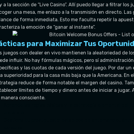
y a la sección de “Live Casino”. Allí puedo llegar a filtrar los 
coger una mesa, me enlazo a la transmisión en directo. Las
lance de forma inmediata. Esto me faculta repetir la apuesta 
racteriza la emoción de “ganar al instante”.
ácticas para Maximizar Tus Oportunid
s juegos con dealer en vivo mantienen la aleatoriedad de los
ede influir. No hay fórmulas mágicos, pero sí administración
pecíficas y las cuotas de cada versión del juego. Por dar un 
a superioridad para la casa más baja que la Americana. En el
trategia reduce de forma notable el margen del casino. Tam
tablecer límites de tiempo y dinero antes de iniciar a jugar. 
 manera consciente.
Aprende las reglas básicas y la estrategia elemental del j
blackjack.
Gestiona tu presupuesto: establece de antemano cuánto e
excedas.