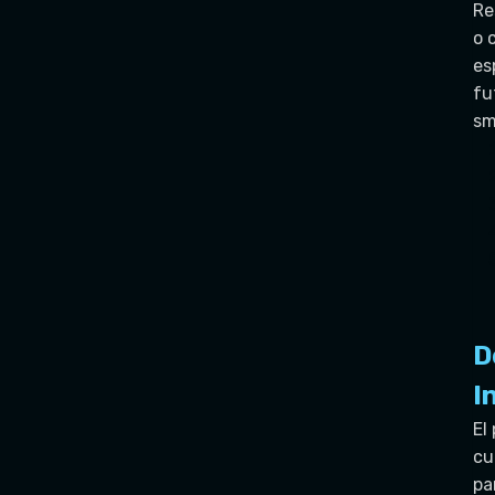
Re
o 
es
fu
sm
D
I
El
cu
pa