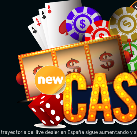
 trayectoria del live dealer en España sigue aumentando y s