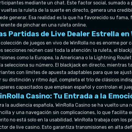
rticipantes mediante un chat. Este factor social, sumado a 
 vueltas la ruleta de la suerte en directo, genera una credi
ede generar. Esa realidad es la que ha favorecido su fama
ferente de pinchar en una ruleta online.
as Partidas de Live Dealer Estrella en
 colección de juegos en vivo de WinRolla no es enorme por c
es secciones reúnen casi toda la atención: la ruleta, el black
rsiones como la Europea, la Americana o la Lightning Roulett
la selecciona su número. El blackjack en directo, mientras ta
riantes con límites de apuesta adaptables para que se ajust
r su distinción y ritmo ágil, completa el trío de clásicos ind
upieres capacitados que emplean español y controlan el jue
inRolla Casino: Tu Entrada a la Emoci
ra la audiencia española, WinRolla Casino se ha vuelto una r
ncilla y una navegación sin complicaciones, lo que facilita 
rito no está solo en la usabilidad. WinRolla trabaja con los
ctor de live casino. Esto garantiza transmisiones en alta def