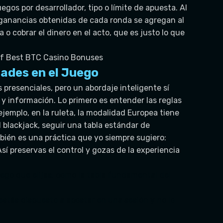
juegos por desarrollador, tipo o límite de apuesta. Al
 ganancias obtenidas de cada ronda se agregan al
o cobrar el dinero en el acto, que es justo lo que
ades en el Juego
 presenciales, pero un abordaje inteligente sí
 y información. Lo primero es entender las reglas
ejemplo, en la ruleta, la modalidad Europea tiene
 blackjack, seguir una tabla estándar de
bién es una práctica que yo siempre sugiero:
Así preservas el control y gozas de la experiencia
uego que elijas, como la tabla fundamental del
stás dispuesto a apostar en una sesión y no lo