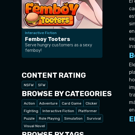
El
ca
es
si
en
Interactive Fiction
Femboy Tooters
ex
Serve hungry customers as a sexy
in
femboy!
B
El
pl
CONTENT RATING
ho
NSFW
SFW
im
BROWSE BY CATEGORIES
tr
má
Action
Adventure
Card Game
Clicker
en
Fighting
Interactive Fiction
Platformer
E
Puzzle
Role Playing
Simulation
Survival
Visual Novel
BROWSE BY TAGS