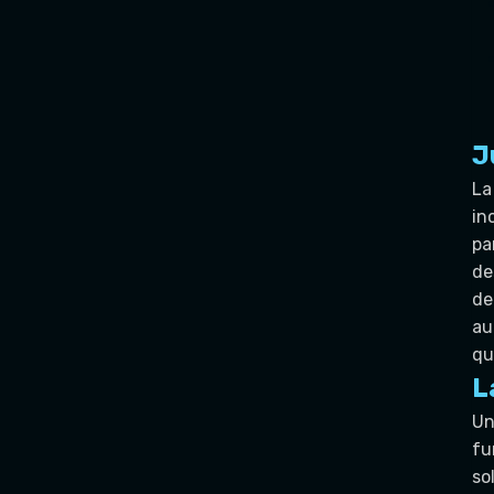
J
La
in
pa
de
de
au
qu
L
Un
fu
so