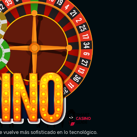
e vuelve más sofisticado en lo tecnológico.