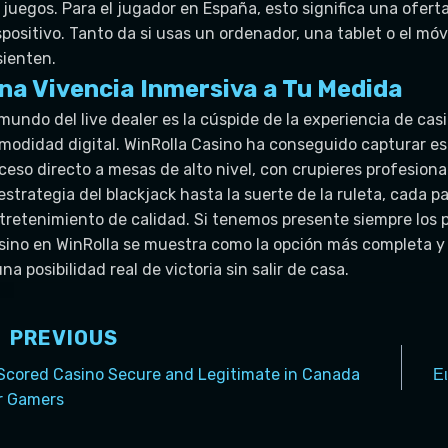
 juegos. Para el jugador en España, esto significa una ofert
spositivo. Tanto da si usas un ordenador, una tablet o el móvil
sienten.
na Vivencia Inmersiva a Tu Medida
 mundo del live dealer es la cúspide de la experiencia de c
modidad digital. WinRolla Casino ha conseguido capturar es
ceso directo a mesas de alto nivel, con crupieres profesion
 estrategia del blackjack hasta la suerte de la ruleta, cada 
tretenimiento de calidad. Si tenemos presente siempre los pri
sino en WinRolla se muestra como la opción más completa y 
una posibilidad real de victoria sin salir de casa.
ost
PREVIOUS
avigation
 Scored Casino Secure and Legitimate in Canada
Ε
r Gamers