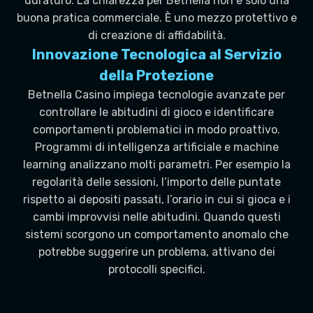
duraturo. La chiarezza per Betnella non è solo una
buona pratica commerciale. È uno mezzo protettivo e
di creazione di affidabilità.
Innovazione Tecnologica al Servizio
della Protezione
Betnella Casino impiega tecnologie avanzate per
controllare le abitudini di gioco e identificare
comportamenti problematici in modo proattivo.
Programmi di intelligenza artificiale e machine
learning analizzano molti parametri. Per esempio la
regolarità delle sessioni, l’importo delle puntate
rispetto ai depositi passati, l’orario in cui si gioca e i
cambi improvvisi nelle abitudini. Quando questi
sistemi scorgono un comportamento anomalo che
potrebbe suggerire un problema, attivano dei
protocolli specifici.
Avvisi Proattivi:
Il sistema può trasmettere un
messaggio all’utente. Potrebbe ricordargli gli