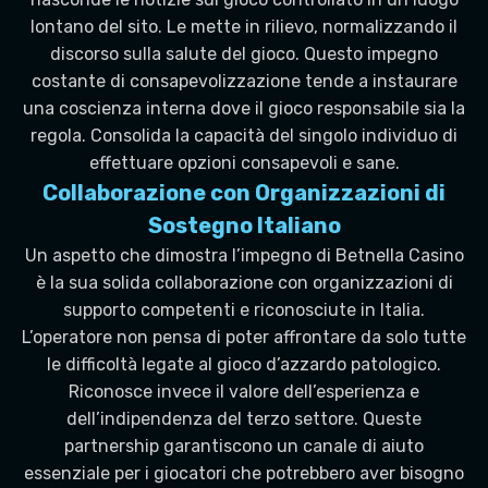
lontano del sito. Le mette in rilievo, normalizzando il
discorso sulla salute del gioco. Questo impegno
costante di consapevolizzazione tende a instaurare
una coscienza interna dove il gioco responsabile sia la
regola. Consolida la capacità del singolo individuo di
effettuare opzioni consapevoli e sane.
Collaborazione con Organizzazioni di
Sostegno Italiano
Un aspetto che dimostra l’impegno di Betnella Casino
è la sua solida collaborazione con organizzazioni di
supporto competenti e riconosciute in Italia.
L’operatore non pensa di poter affrontare da solo tutte
le difficoltà legate al gioco d’azzardo patologico.
Riconosce invece il valore dell’esperienza e
dell’indipendenza del terzo settore. Queste
partnership garantiscono un canale di aiuto
essenziale per i giocatori che potrebbero aver bisogno