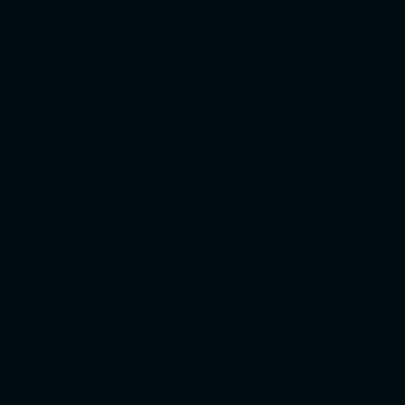
strumenti di autolimitazione a disposizione o
proporgli di fare una pausa.
Segnalazione agli Operator:
I casi più rilevanti
giungono a un team specializzato di operatori,
preparato a gestire la situazione con tatto.
Questo team può interpellare il giocatore per un
controllo, offrire supporto e informazioni, o
suggerire l’attivazione di uno strumento di
controllo.
Tutela dei Dati:
La stessa tecnologia che
protegge le transazioni finanziarie e i dati
personali (con crittografia SSL avanzata)
costruisce un ambiente sicuro. Il giocatore
conosce che le sue informazioni e i suoi fondi
sono al sicuro. Questo diminuisce lo stress e
agevola un rapporto più sereno con la
piattaforma.