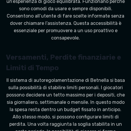
un’esperienza di gioco equilibrata. Funzionano perché
sono comodi da usare e sempre disponibili.
Consentono all’utente di fare scelte informate senza
dover chiamare l’assistenza. Questa accessibilità è
essenziale per promuovere a un uso proattivo e
consapevole.
Versamenti, Perdite finanziarie e
Limiti di Tempo
Il sistema di autoregolamentazione di Betnella si basa
sulla possibilità di stabilire limiti personali. I giocatori
possono decidere un tetto massimo per i depositi, che
sia giornaliero, settimanale o mensile. In questo modo
la spesa resta dentro un budget fissato in anticipo.
Allo stesso modo, si possono configurare limiti di
perdita. Una volta raggiunta la soglia stabilita in un