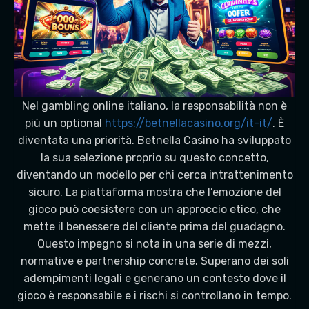
Nel gambling online italiano, la responsabilità non è
più un optional
https://betnellacasino.org/it-it/
. È
diventata una priorità. Betnella Casino ha sviluppato
la sua selezione proprio su questo concetto,
diventando un modello per chi cerca intrattenimento
sicuro. La piattaforma mostra che l’emozione del
gioco può coesistere con un approccio etico, che
mette il benessere del cliente prima del guadagno.
Questo impegno si nota in una serie di mezzi,
normative e partnership concrete. Superano dei soli
adempimenti legali e generano un contesto dove il
gioco è responsabile e i rischi si controllano in tempo.