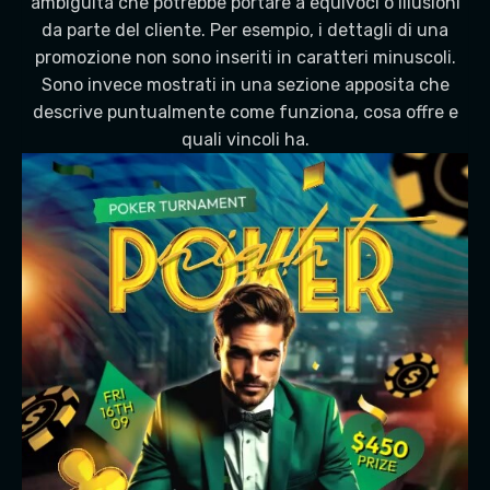
ambiguità che potrebbe portare a equivoci o illusioni
da parte del cliente. Per esempio, i dettagli di una
promozione non sono inseriti in caratteri minuscoli.
Sono invece mostrati in una sezione apposita che
descrive puntualmente come funziona, cosa offre e
quali vincoli ha.