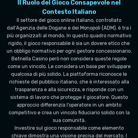
Il Ruolo del Gioco Consapevole nel
Contesto Italiano
Il settore del gioco online italiano, controllato
dall’Agenzia delle Dogane e dei Monopoli (ADM), è tra i
più organizzati al mondo. In questo quadro normativo
rigido, il gioco responsabile è sia un dovere etico che
un obbligo normativo per ogni gestore concessionario.
Betnella Casino però non considera queste regole
come un vincolo. Le considera un base per sviluppare
qualcosa di più solido. La piattaforma riconosce le
richieste del pubblico italiano, che è interessato alla
trasparenza e alla sicurezza, e risponde con un
sistema di lavoro che protegge il giocatore. Questo
approccio differenzia l’operatore in un ambito
competitivo e crea un vincolo fiduciario solido con la
sua comunità.
Investire sul gioco responsabile come elemento
chiave dimostra una visione precisa del mercato. I