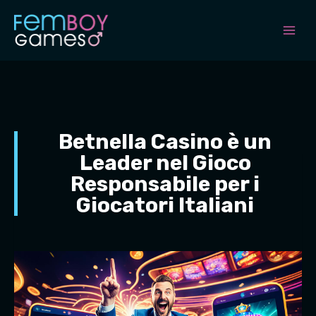
Skip
to
content
Betnella Casino è un
Leader nel Gioco
Responsabile per i
Giocatori Italiani