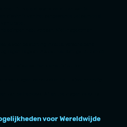
 doet. Dit vereist scans versturen van je
 een afschrift van het aangewende betaalmiddel.
van uitstel.
aanbiedingen hebt voldaan. Niet-nagekomen
e je voor de storting inzette. Verscheidene
og tegen te gaan. Als dat niet kan, ga uit dan op
llet e-mailadres. Een kleine tikfout kan
ltane aanvragen veroorzaken het traject onnodig
en van de helpdesk. Af en toe vragen ze extra
ogelijkheden voor Wereldwijde