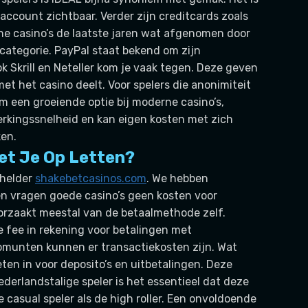
account zichtbaar. Verder zijn creditcards zoals
line casino’s de laatste jaren wat afgenomen door
 categorie. PayPal staat bekend om zijn
k Skrill en Neteller kom je vaak tegen. Deze geven
et het casino deelt. Voor spelers die anonimiteit
um een groeiende optie bij moderne casino’s,
werkingssnelheid en kan eigen kosten met zich
ken.
t Je Op Letten?
 helder
shakebetcasinos.com
. We hebben
n vragen goede casino’s geen kosten voor
orzaakt meestal van de betaalmethode zelf.
 fee in rekening voor betalingen met
tomunten kunnen er transactiekosten zijn. Wat
ten in voor deposito’s en uitbetalingen. Deze
erlandstalige speler is het essentieel dat deze
 casual speler als de high roller. Een onvoldoende