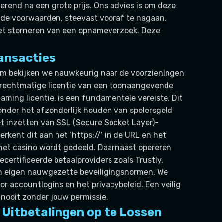
rerend na een grote prijs. Ons advies is om deze
 de voorwaarden, steevast vooraf te nagaan.
 het storneren van een opnameverzoek. Deze
ransacties
arom bekijken we nauwkeurig naar de voorzieningen
n rechtmatige licentie van een toonaangevende
aming licentie, is een fundamentele vereiste. Dit
onder het afzonderlijk houden van spelersgeld
 Het inzetten van SSL (Secure Socket Layer)-
herkent dit aan het ‘https://’ in de URL en het
n het casino wordt gedeeld. Daarnaast opereren
certificeerde betaalproviders zoals Trustly,
un eigen nauwgezette beveiligingsnormen. We
or accountlogins en het privacybeleid. Een veilig
nooit zonder jouw permissie.
 Uitbetalingen op te Lossen