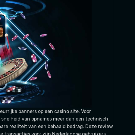
urrijke banners op een casino site. Voor
e snelheid van opnames meer dan een technisch
tbare realiteit van een behaald bedrag. Deze review
le transacties voor zijn Nederlandse gebruikers