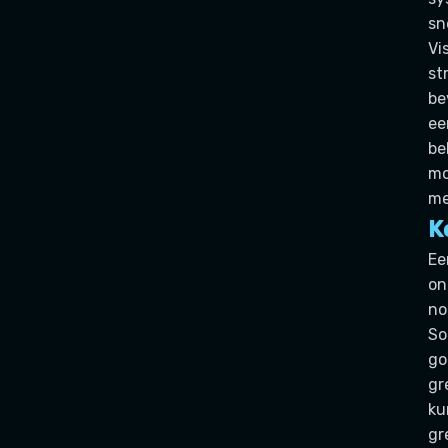
sn
Vi
st
be
ee
be
mo
me
K
Ee
on
no
So
go
gr
ku
gr