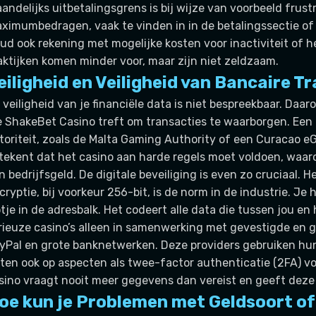
andelijks uitbetalingsgrens is bij wijze van voorbeeld frust
ximumbedragen, vaak te vinden in in de betalingssectie of
ud ook rekening met mogelijke kosten voor inactiviteit of
aktijken komen minder voor, maar zijn niet zeldzaam.
eiligheid en Veiligheid van Bancaire T
 veiligheid van je financiële data is niet bespreekbaar. Da
e ShakeBet Casino treft om transacties te waarborgen. Ee
toriteit, zoals de Malta Gaming Authority of een Curacao eG
tekent dat het casino aan harde regels moet voldoen, waar
n bedrijfsgeld. De digitale beveiliging is even zo cruciaal.
cryptie, bij voorkeur 256-bit, is de norm in de industrie. Je 
otje in de adresbalk. Het codeert alle data die tussen jou e
rieuze casino’s alleen in samenwerking met gevestigde en ge
yPal en grote banknetwerken. Deze providers gebruiken h
tten ook op aspecten als twee-factor authenticatie (2FA) vo
sino vraagt nooit meer gegevens dan vereist en geeft deze 
oe kun je Problemen met Geldsoort of