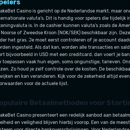
pelers
akeBet Casino is gericht op de Nederlandse markt, maar on
ternationale valuta’s. Dit is handig voor spelers die tijdelijk
keningvaluta is. In de cashier kunnen valuta’s zoals de Ame
 Noorse of Zweedse Kroon (NOK/SEK) beschikbaar zijn. Deze op
der het gras. Je moet eerst controleren of je account daad
rden ingesteld. Als dat kan, worden alle transacties en saldi
ort bijvoorbeeld in USD met een creditcard, dan voert je ban
e toepassen vaak hun eigen, soms ongunstige, tarieven. Ons
ezen. Zo houd je zelf controle over de kosten. De beschikb
wijken en kan veranderen. Kijk voor de zekerheid altijd eve
orwaarden voor de actuele lijst.
opulaire Betaalmethoden voor Storti
akeBet Casino presenteert een redelijk aanbod aan betaalm
elheid en veiligheid blijven hierbij voorop. Een van de mee
steem voor directe bankoverschrijvingen. Voor Nederlandse 