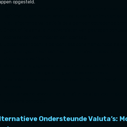
appen opgesteld.
Valideer je account volledig voordat je een opnameverzoek
legitimatie, een recent woonplaatsbewijs en incidenteel
Niet-afgeronde validatie is de algemeen optredende bron 
Check of je aan alle inzetvereisten van gekregen bonus
voorwaarden verhinderen een opvraag.
Opteer waar doenlijk de identieke opnamemethode als welk
gokhallen gebruiken een “Return to Player”-beleid om bedr
bijkomende verificatie.
Waak dat alle gegevens correct zijn, zoals je IBAN of e-wa
uitmonden tot terugstorting en forse oponthoud.
Plaats één opnameverzoek per keer in. Gelijktijdige simu
complex.
Houd je casino-account en e-mail in de aten voor melding
gegevens benodigd.
lternatieve Ondersteunde Valuta’s: M