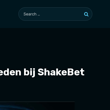
Search
for:
eden bij ShakeBet