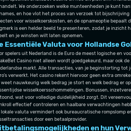
handelt. We onderzoeken welke munteenheden je kunt hant
names, en hoe vlot het proces van verzoek tot bijschrijving 
fecten voor wisselkoerskosten, en de opnameoptie bepaalt 
gmerk is een helder beeld te presenteren, zodat je inzicht he
eelt en je winsten wilt laten opnemen.
e Essentiële Valuta voor Hollandse Go
or spelers uit Nederland is de Euro de meest logische en voor
akeBet Casino niet alleen wordt goedgekeurd, maar ook de b
derlandse markt. Alle transacties, van je beginstorting tot 
ro’s verwerkt. Het casino rekent hiervoor geen extra omreke
 weet nauwkeurig welk bedrag je stort en welk bedrag er op
ssentijdse wisselkoersschommelingen. Bonussen, inzetvereis
toond, wat voor volledige duidelijkheid zorgt. Dit vereenvoud
nkroll effectief controleren en haalbare verwachtingen he
 lokale valuta vermindert ook bureaucratische rompslomp e
sseltransacties door een betaalprovider.
itbetalingsmogelijkheden en hun Ver