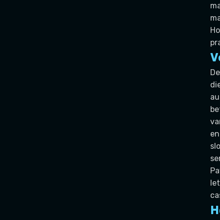
ma
ma
Ho
pr
V
De
di
au
be
va
en
sl
se
Pa
le
ca
H