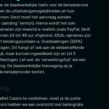
ar de daadwerkelijke toets voor de betaalservice
llen de uitbetalingsmogelijkheden en hun
troon. Eerst moet het aanvraag worden
‘pending’ termijn). Hierna wordt het som
ieren zijn meestal e-wallets zoals PayPal, Skrill
innen 24 tot 48 uur afgerond. iDEAL-opnames zijn
ct betalingssysteem is. Overboekingen (SEPA)
agen. Dit hangt af ook aan de desbetreffende
ijk, maar kunnen ingewikkeld zijn en tot 5
tkeringen. Let wel: de ‘verwerkingstijd’ die een
ing. De daadwerkelijke toevoeging op je
de betaalprovider kosten.
ing
keBet Casino te voorkómen, moet je de juiste
ino’s hebben we een overzicht met belangrijke