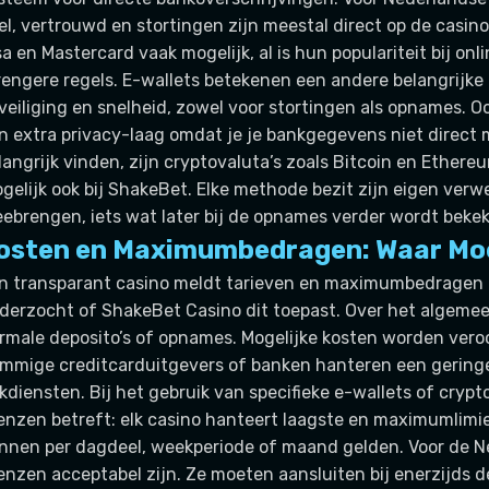
el, vertrouwd en stortingen zijn meestal direct op de casino
sa en Mastercard vaak mogelijk, al is hun populariteit bij on
rengere regels. E-wallets betekenen een andere belangrijke
veiliging en snelheid, zowel voor stortingen als opnames. Oo
n extra privacy-laag omdat je je bankgegevens niet direct m
langrijk vinden, zijn cryptovaluta’s zoals Bitcoin en Ethere
gelijk ook bij ShakeBet. Elke methode bezit zijn eigen ver
ebrengen, iets wat later bij de opnames verder wordt beke
osten en Maximumbedragen: Waar Moe
n transparant casino meldt tarieven en maximumbedragen
derzocht of ShakeBet Casino dit toepast. Over het algemee
rmale deposito’s of opnames. Mogelijke kosten worden vero
mmige creditcarduitgevers of banken hanteren een geringe
kdiensten. Bij het gebruik van specifieke e-wallets of cryp
enzen betreft: elk casino hanteert laagste en maximumlimie
nnen per dagdeel, weekperiode of maand gelden. Voor de Ned
enzen acceptabel zijn. Ze moeten aansluiten bij enerzijds de