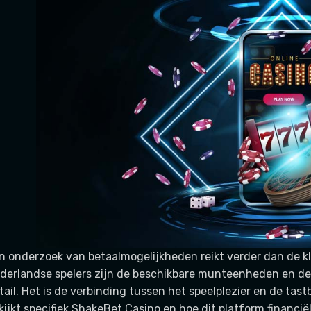
n onderzoek van betaalmogelijkheden reikt verder dan de kle
derlandse spelers zijn de beschikbare munteenheden en d
tail. Het is de verbinding tussen het speelplezier en de tas
kijkt specifiek ShakeBet Casino en hoe dit platform financië