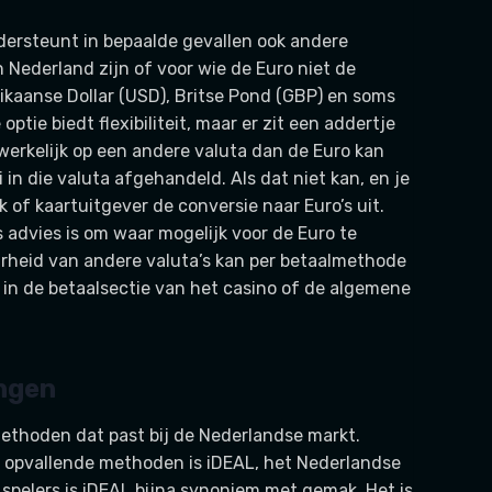
dersteunt in bepaalde gevallen ook andere
 in Nederland zijn of voor wie de Euro niet de
rikaanse Dollar (USD), Britse Pond (GBP) en soms
tie biedt flexibiliteit, maar er zit een addertje
werkelijk op een andere valuta dan de Euro kan
 in die valuta afgehandeld. Als dat niet kan, en je
k of kaartuitgever de conversie naar Euro’s uit.
 advies is om waar mogelijk voor de Euro te
aarheid van andere valuta’s kan per betaalmethode
n in de betaalsectie van het casino of de algemene
ngen
ethoden dat past bij de Nederlandse markt.
st opvallende methoden is iDEAL, het Nederlandse
spelers is iDEAL bijna synoniem met gemak. Het is