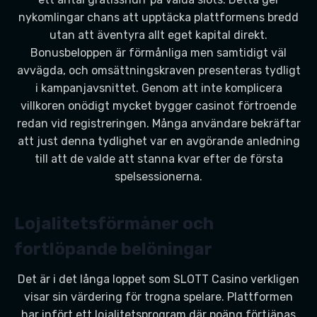
nykomlingar chans att upptäcka plattformens bredd
utan att äventyra allt eget kapital direkt.
Bonusbeloppen är förmånliga men samtidigt väl
avvägda, och omsättningskraven presenteras tydligt
i kampanjavsnittet. Genom att inte komplicera
villkoren onödigt mycket bygger casinot förtroende
redan vid registreringen. Många användare bekräftar
att just denna tydlighet var en avgörande anledning
till att de valde att stanna kvar efter de första
spelsessionerna.
Lojalitetsförmåner och
fortlöpande belöningar
Det är i det långa loppet som SLOTT Casino verkligen
visar sin värdering för trogna spelare. Plattformen
har infört ett lojalitetsprogram där poäng förtjänas