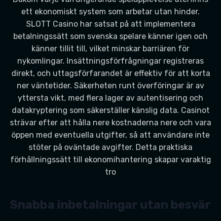
ett ekonomiskt system som arbetar utan hinder.
SLOTT Casino har satsat på att implementera
betalningssätt som svenska spelare känner igen och
känner tillit till, vilket minskar barriären för
nykomlingar. Insättningsförfrågningar registreras
direkt, och uttagsförfarandet är effektiv för att korta
ner väntetider. Säkerheten runt överföringar är av
yttersta vikt, med flera lager av autentisering och
datakryptering som säkerställer känslig data. Casinot
strävar efter att hålla nere kostnaderna nere och vara
öppen med eventuella utgifter, så att användare inte
stöter på oväntade avgifter. Detta praktiska
förhållningssätt till ekonomihantering skapar varaktig
tro
Snabba inbetalningar utan besvär