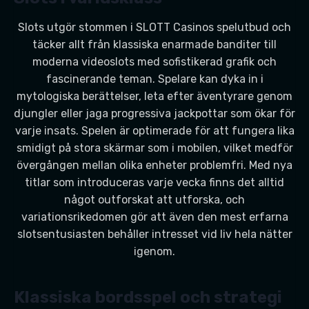
Slots utgör stommen i SLOTT Casinos spelutbud och
täcker allt från klassiska enarmade banditer till
moderna videoslots med sofistikerad grafik och
fascinerande teman. Spelare kan dyka in i
mytologiska berättelser, leta efter äventyrare genom
djungler eller jaga progressiva jackpottar som ökar för
varje insats. Spelen är optimerade för att fungera lika
smidigt på stora skärmar som i mobilen, vilket medför
övergången mellan olika enheter problemfri. Med nya
titlar som introduceras varje vecka finns det alltid
något outforskat att utforska, och
variationsrikedomen gör att även den mest erfarna
slotsentusiasten behåller intresset vid liv hela nätter
igenom.
Klassiska bordsspel och strategi