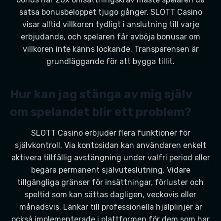
satsa bonusbeloppet tjugo gånger. SLOTT Casino
visar alltid villkoren tydligt i anslutning till varje
erbjudande, och spelaren får avböja bonusar om
villkoren inte känns lockande. Transparensen är
grundläggande för att bygga tillit.
Hur kan jag stänga av mig själv
om spelandet blir ett problem?
SLOTT Casino erbjuder flera funktioner för
självkontroll. Via kontosidan kan användaren enkelt
aktivera tillfällig avstängning under valfri period eller
begära permanent självuteslutning. Vidare
tillgängliga gränser för insättningar, förluster och
speltid som kan sättas dagligen, veckovis eller
månadsvis. Länkar till professionella hjälplinjer är
också implementerade i plattformen för dem som har