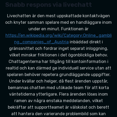
Snabb respons via livechatt
Livechatten är den mest uppskattade kontaktvägen
och knyter samman spelare med en handläggare inom
under en minut. Funktionen är
https://en.wikipedia.org/wiki/Category:Online_gambli
ng_companies_of_Austria
inbäddad direkt i
gränssnittet och fordrar inget separat inloggning,
vilket minskar friktionen i det ögonblickliga behov.
Chattagenterna har tillgång till kontoinformation i
realtid och kan därmed ge individuell service utan att
spelaren behöver repetera grundläggande uppgifter.
Under kvällar och helger, då flest ärenden uppstår,
bemannas chatten med utökade team för att korta
väntetiderna ytterligare. Flera ärenden löses inom
ramen av några enstaka meddelanden, vilket
bekräftar att supportteamet är välskolat och berett
att hantera den varierande problembild som kan