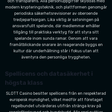
och transparens. Alla personuppgifter skyddas med
modern krypteringsteknik, och plattformen genomgår
periodiska säkerhetsrevisioner av oberoende
tredjepartsorgan. Lika viktig är satsningen på
ansvarsfullt spelande, där medlemmar erhåller
tillgång till praktiska verktyg för att styra sitt
spelande inom sunda ramar. Genom att vara
framåtblickande snarare än reagerande byggs en
kultur där underhållning står i fokus utan att
äventyra den personliga tryggheten.
Spellicens och datasäkerhet i
högsta klass
SLOTT Casino besitter spellicens från en respekterad
europeisk myndighet, vilket medför att företaget
regelbundet utvärderas utifrån stränga krav på