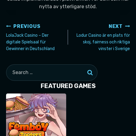
nytta av ytterligare stöd.
Post
PREVIOUS
NEXT
navigation
LolaJack Casino – Der
Lodur Casino är en plats för
digitale Spielsaal für
skoj, fairness och riktiga
Gewinner in Deutschland
vinster i Sverige
Search
for:
FEATURED GAMES