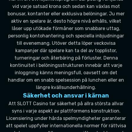
vid varje satsad krona och sedan kan växlas mot
bonusar, kontanter eller exklusiva belöningar. Ju mer
aktiv en spelare är, desto högre nivå erhålls, vilket
låser upp utökade förmåner som snabbare uttag,
personlig kontohantering och speciella inbjudningar
till evenemang. Utöver detta löper veckovisa
kampanjer där spelare kan ta del av topplistor,
turneringar och återbäring på förluster. Denna
kontinuitet i belöningsstrukturen innebär att varje
inloggning känns meningsfull, oavsett om det
handlar om en snabb spelsession på lunchen eller en
längre kvällsunderhållning.
Säkerhet och ansvar i kärnan
Att SLOTT Casino tar säkerhet på allra största allvar
syns i varje aspekt av plattformens konstruktion.
Licensiering under hårda spelmyndigheter garanterar
att spelet uppfyller internationella normer för rättvisa