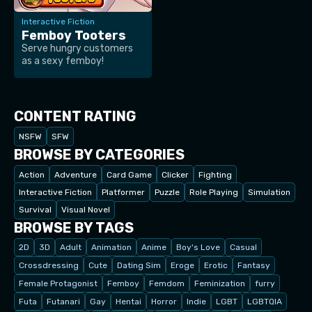
Interactive Fiction
Femboy Tooters
Serve hungry customers
as a sexy femboy!
CONTENT RATING
NSFW
SFW
BROWSE BY CATEGORIES
Action
Adventure
Card Game
Clicker
Fighting
Interactive Fiction
Platformer
Puzzle
Role Playing
Simulation
Survival
Visual Novel
BROWSE BY TAGS
2D
3D
Adult
Animation
Anime
Boy's Love
Casual
Crossdressing
Cute
Dating Sim
Eroge
Erotic
Fantasy
Female Protagonist
Femboy
Femdom
Feminization
furry
Futa
Futanari
Gay
Hentai
Horror
Indie
LGBT
LGBTQIA