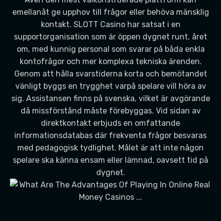
emellanåt ge upphov till frågor eller behöva mänsklig
kontakt. SLOTT Casino har satsat i en
supportorganisation som är öppen dygnet runt, året
om, med kunnig personal som svarar på båda enkla
kontofrågor och mer komplexa tekniska ärenden.
Genom att hålla svarstiderna korta och bemötandet
vänligt byggs en trygghet varpå spelare vill höra av
sig. Assistansen finns på svenska, vilket är avgörande
då missförstånd måste förebyggas. Vid sidan av
direktkontakt erbjuds en omfattande
informationsdatabas där frekventa frågor besvaras
med pedagogisk tydlighet. Målet är att inte någon
spelare ska känna ensam eller lämnad, oavsett tid på
dygnet.