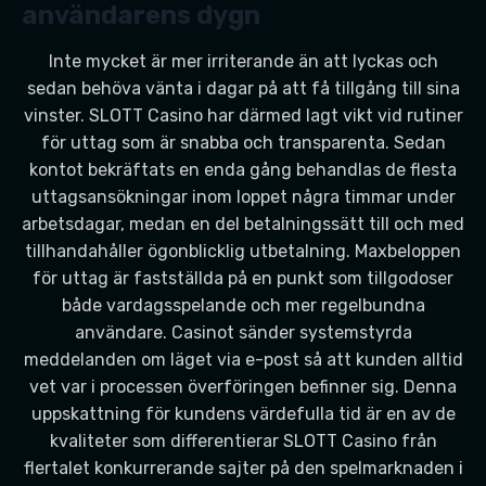
användarens dygn
Inte mycket är mer irriterande än att lyckas och
sedan behöva vänta i dagar på att få tillgång till sina
vinster. SLOTT Casino har därmed lagt vikt vid rutiner
för uttag som är snabba och transparenta. Sedan
kontot bekräftats en enda gång behandlas de flesta
uttagsansökningar inom loppet några timmar under
arbetsdagar, medan en del betalningssätt till och med
tillhandahåller ögonblicklig utbetalning. Maxbeloppen
för uttag är fastställda på en punkt som tillgodoser
både vardagsspelande och mer regelbundna
användare. Casinot sänder systemstyrda
meddelanden om läget via e-post så att kunden alltid
vet var i processen överföringen befinner sig. Denna
uppskattning för kundens värdefulla tid är en av de
kvaliteter som differentierar SLOTT Casino från
flertalet konkurrerande sajter på den spelmarknaden i