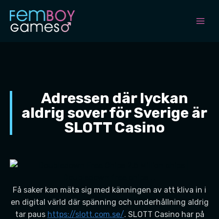
Skip
to
content
Adressen där lyckan
aldrig sover för Sverige är
SLOTT Casino
Få saker kan mäta sig med känningen av att kliva in i
en digital värld där spänning och underhållning aldrig
tar paus
https://slott.com.se/
. SLOTT Casino har på