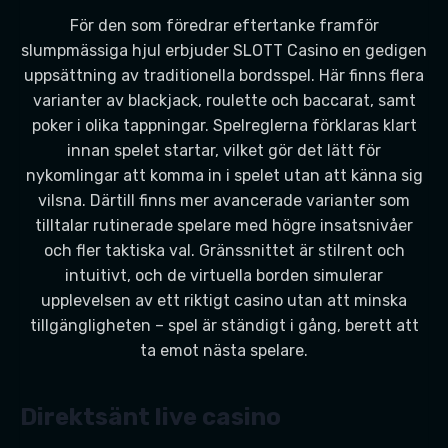
För den som föredrar eftertanke framför
slumpmässiga hjul erbjuder SLOTT Casino en gedigen
uppsättning av traditionella bordsspel. Här finns flera
varianter av blackjack, roulette och baccarat, samt
poker i olika tappningar. Spelreglerna förklaras klart
innan spelet startar, vilket gör det lätt för
nykomlingar att komma in i spelet utan att känna sig
vilsna. Därtill finns mer avancerade varianter som
tilltalar rutinerade spelare med högre insatsnivåer
och fler taktiska val. Gränssnittet är stilrent och
intuitivt, och de virtuella borden simulerar
upplevelsen av ett riktigt casino utan att minska
tillgängligheten – spel är ständigt i gång, berett att
ta emot nästa spelare.
Direktsänt live casino